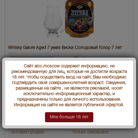
Whisky Galore Aged 7 years Виски Солодовый Голор 7 лет
Страна производства
Шотландия
Сайт alco.moscow содержит информацию, не
рекомендованную для лиц, которые не достигли возраста
Объем бутылки
0.7 л
18 лет. Чтобы осуществить вход на сайт, Вам необходимо
подтвердить свой совершеннолетний возраст. Сведения,
Градус
40
размещенные на сайте , не являются рекламой, носят
исключительно информационный характер, и
Выдержка лет
7
предназначены только для личного использования.
Информация на сайте не является публичной офертой.
Артикул
41252
Мне больше 18 лет
Производитель
"Виски Галор Лтд."
Условия продаж:
Только самовывоз