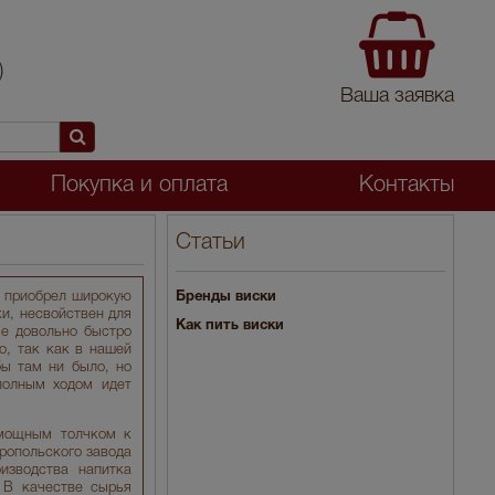
)
Ваша заявка
Покупка и оплата
Контакты
Статьи
я приобрел широкую
Бренды виски
ки, несвойствен для
Как пить виски
ые довольно быстро
о, так как в нашей
бы там ни было, но
полным ходом идет
 мощным толчком к
ропольского завода
изводства напитка
 В качестве сырья