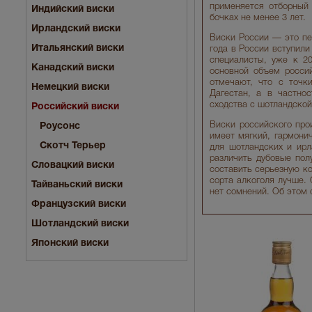
применяется отборный
Индийский виски
бочках не менее 3 лет.
Ирландский виски
Виски России — это пер
Итальянский виски
года в России вступили
специалисты, уже к 2
Канадский виски
основной объем россий
отмечают, что с точк
Немецкий виски
Дагестан, а в частно
сходства с шотландской
Российский виски
Виски российского про
Роусонс
имеет мягкий, гармони
Скотч Терьер
для шотландских и ирл
различить дубовые пол
Словацкий виски
составить серьезную ко
сорта алкоголя лучше. 
Тайваньский виски
нет сомнений. Об этом
Французский виски
Шотландский виски
Японский виски