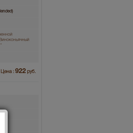
lended)
ченной
"Виноконьячный
"
922
Цена :
руб.