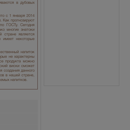
иваются в дубовых
то с 1 января 2014
и. Как прогнозируют
по ГОСТу. Сегодня
ако многие знатоки
й стране является
м имеет некоторые
чественный напиток
орые не характерны
усе продукта можно
йский виски сможет
я создания данного
ов в нашей стране,
аемых напитков.