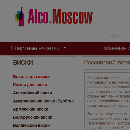
Спиртные напитки
Табачные 
Российский виск
ВИСКИ
Бокалы для виски
Российский виски — эт
популярность на отечес
Камни для виски
российской алкогольно
нашли своих почитател
Австрийский виски
стране нет тех услови
Американский виски (Бурбон)
виски российского пр
развитие данной отрас
Армянский виски
Высокая популярность
Белорусский виски
созданию собственных б
Прасковейский, котор
Валлийский виски
представляет собой не