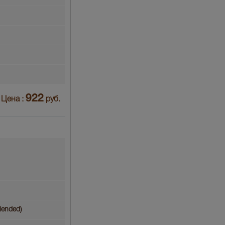
922
Цена :
руб.
lended)