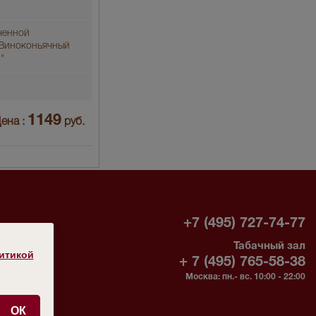
ченной
"Виноконьячный
"
1149
ена :
руб.
-
+7 (495) 727-74-77
Табачный зал
без
итикой
+ 7 (495) 765-58-38
Москва: пн.- вс. 10:00 - 22:00
ОК