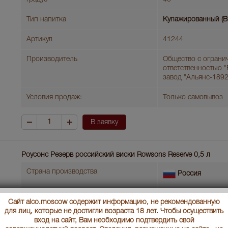
Тип напитка
Купажированный (B
Артикул
41244
Производитель
Общество с ограни
ответственностью 
завод "Альянс-1892
Условия продаж:
Только самовывоз
В заявку
Роусонс Резерв российский виски Rowsons Reserve 0,5 л
Страна производства
Россия
Объем бутылки
0.5 л
Сайт alco.moscow содержит информацию, не рекомендованную
для лиц, которые не достигли возраста 18 лет. Чтобы осуществить
Градус
40
вход на сайт, Вам необходимо подтвердить свой