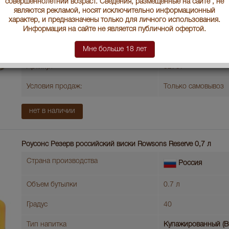
совершеннолетний возраст. Сведения, размещенные на сайте , не
Тип напитка
Купажированный (B
являются рекламой, носят исключительно информационный
характер, и предназначены только для личного использования.
Выдержка лет
3
Информация на сайте не является публичной офертой.
Выдержка в бочке
Дубовые бочки
Мне больше 18 лет
Артикул
32757
Условия продаж:
Только самовывоз
нет в наличии
Роусонс Резерв российский виски Rowsons Reserve 0,7 л
Страна производства
Россия
Объем бутылки
0.7 л
Градус
40
Тип напитка
Купажированный (B