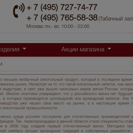
+ 7 (495) 727-74-77
+ 7 (495) 765-58-38
(Табачный зал
Москва: пн.- вс. 10:00 - 22:00
изделия
Акции магазина
и
о весьма необычный алкогольный продукт, который в последнее врем
твенном рынке. Несмотря на то что такой алкогольный напиток, как вис
й индустрии, в свет уже вышло несколько марок виски России, котор
ей. Многие скептики утверждают, что у российского виски нет будущег
й, в которых производится шотландский или ирландский напиток. Как 
оизводства уже нашел свое место на рынке, а в настоящее время 
ли алкогольной промышленности.
 виски среди россиян послужила для отечественных производителей
рендов. Так, первопроходцами в данной области стали специалисты став
ые в 2008 году создали первый отечественный виски. Методика про
кий симбиоз лучших ирландских традиций и собственных разработок.