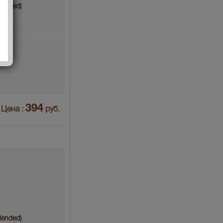
lended)
394
Цена :
руб.
lended)