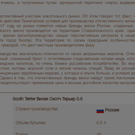
 ячмень, а получаемые путем однократной перегонки спирты выдерж
спективный участник алкогольного рынка. Об этом говорит тот факт, ч
 в действие Технические условия для производства отечественного виск
017 году на рынке появятся новые бренды виски России, созданные 
ского виски производится на территории Ставропольского края, одн
и зрения вискипроизводства самым перспективным регионом в наше
сти город Кизляр. Эта территория по своим природным особенностя
 природой, что дает местным производителям фору.
изводства значительно отличается от своих заграничных аналогов. Оте
чный, слаженный букет с отчетливыми сладковатыми нотами меда, кот
андских напитков, но очень близки российским потребителям. Во вк
утона, мотивы морской соли и легкие нюансы специй. Вряд ли росси
нкуренцию зарубежным маркам, у которых и опыта больше, и условия дл
Однако в том, что отечественные бренды виски найдут своих поклонник
 свидетельствуют приемлемая цена и весьма достойное качество выпуск
Scoth Terrier Виски Скотч Терьер 0.5
Страна производства
Россия
Объем бутылки
0.5 л
Градус
40