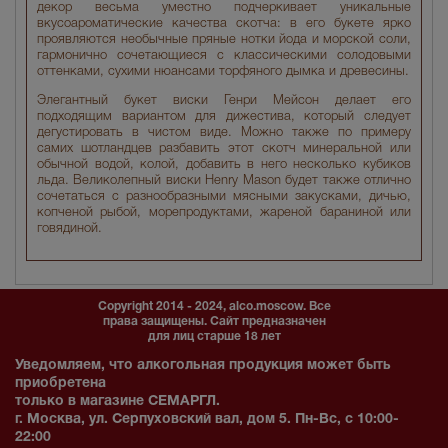
декор весьма уместно подчеркивает уникальные
вкусоароматические качества скотча: в его букете ярко
проявляются необычные пряные нотки йода и морской соли,
гармонично сочетающиеся с классическими солодовыми
оттенками, сухими нюансами торфяного дымка и древесины.
Элегантный букет виски Генри Мейсон делает его
подходящим вариантом для дижестива, который следует
дегустировать в чистом виде. Можно также по примеру
самих шотландцев разбавить этот скотч минеральной или
обычной водой, колой, добавить в него несколько кубиков
льда. Великолепный виски Henry Mason будет также отлично
сочетаться с разнообразными мясными закусками, дичью,
копченой рыбой, морепродуктами, жареной бараниной или
говядиной.
Copyright 2014 - 2024, alco.moscow. Все
права защищены. Сайт предназначен
для лиц старше 18 лет
Уведомляем, что алкогольная продукция может быть
приобретена
только в магазине СЕМАРГЛ.
г. Москва, ул. Серпуховский вал, дом 5. Пн-Вс, с 10:00-
22:00