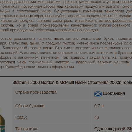
 производственными мощностями, реконструкция цехов с учетом совре
политики и постоянная работа над качеством продукта – все это помог
зиции в собственной нише. Существенные изменения технологии дис
е дополнительных перегонных кубов, повлияли на вкус алкоголя, сделав
качество продукта сыграло свою роль, и напиток стал востребованн
скотча, но и среди производителей качественного купажированного 
athmill при создании собственных премиальных блендов.
ностью роскошного напитка является его элегантный букет, предста
биря, апельсина, дыма. У продукта густое, интенсивное послевкусие со 
. Благозвучный аромат виски Стрэтмилл состоит из нот пчелиного воск
ых специй. Алкоголь отличается светлым золотистым оттенком и бутилир
формы с лаконичной этикеткой. Как правило, каждая бутылка продук
благодаря чему премиальный напиток – идеальный вариант на роль 
 требующий дополнительного оформления.
Strathmill 2000 Gordon & McPhail Виски Стратмилл 2000г. Го
Страна производства
Шотландия
Объем бутылки
0.7 л
Градус
46
Тип напитка
Односолодовый (Sin