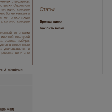
менных стандартов,
ло виски Стрэтмилл
Статьи
тилляции, которые
 его более мягким и
ым не только среди
алкоголя, которые
Бренды виски
Как пить виски
вленный оттенками
сливочной текстурой
а, солода, имбиря,
уется в стеклянные
та упаковывается в
презента ценителю
рдон & МакФейл
gle Malt)