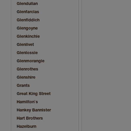
Glendullan
Glenfarclas
Glenfiddich
Glengoyne
Glenkinchie
Glenlivet
Glenlossie
Glenmorangie
Glenrothes
Glenshire
Grants
Great King Street
Hamilton`s
Hankey Bannister
Hart Brothers
Hazelburn