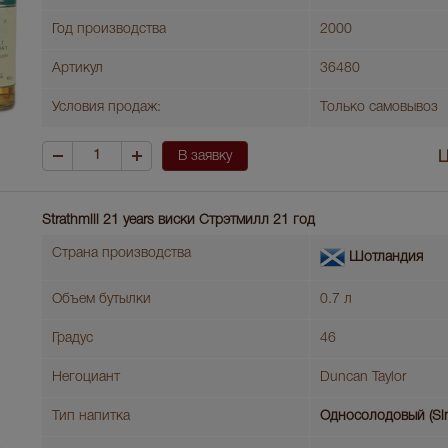
Год производства
2000
Артикул
36480
Условия продаж:
Только самовывоз
В заявку
Ц
Strathmill 21 years виски Стрэтмилл 21 год
Страна производства
Шотландия
Объем бутылки
0.7 л
Градус
46
Негоциант
Duncan Taylor
Тип напитка
Односолодовый (Sin