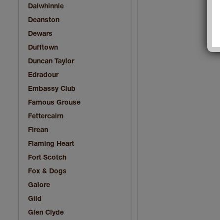
Dalwhinnie
Deanston
Dewars
Dufftown
Duncan Taylor
Edradour
Embassy Club
Famous Grouse
Fettercairn
Firean
Flaming Heart
Fort Scotch
Fox & Dogs
Galore
Gild
Glen Clyde