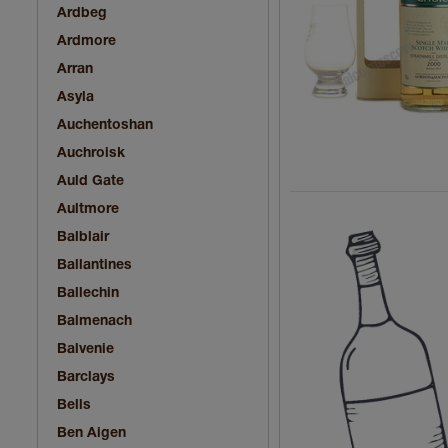
Ardbeg
Ardmore
Arran
Asyla
Auchentoshan
Auchroisk
Auld Gate
Aultmore
Balblair
Ballantines
Ballechin
Balmenach
Balvenie
Barclays
Bells
Ben Aigen