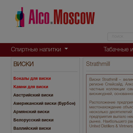
Спиртные напитки
Табачные 
Strathmill
ВИСКИ
Бокалы для виски
Виски Strathmill – ве
регионе Спейсайд. Алк
Камни для виски
частные коллекции са
вискикурней, основанно
Австрийский виски
Расположение предприя
Американский виски (Бурбон)
местонахождение объяс
Армянский виски
несколько десятилетий 
предприятия выпало нем
Белорусский виски
рынке. Наибольшего рас
United Distillers & Vintners
Валлийский виски