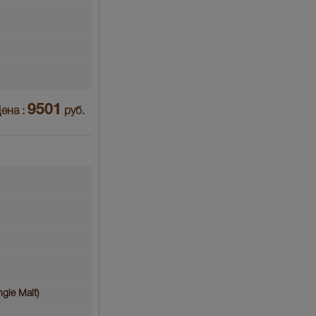
9501
ена :
руб.
gle Malt)