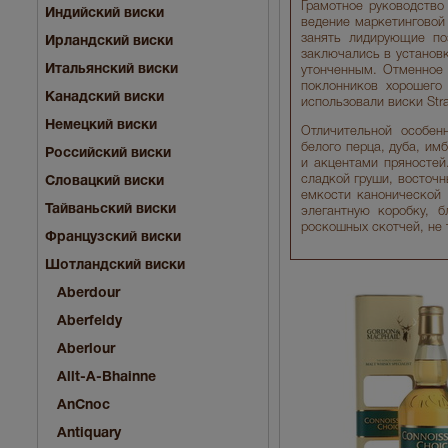
Грамотное руководство
Индийский виски
ведение маркетинговой 
занять лидирующие по
Ирландский виски
заключались в установк
Итальянский виски
утонченным. Отменное 
поклонников хорошего 
Канадский виски
использовали виски Str
Немецкий виски
Отличительной особен
белого перца, дуба, им
Российский виски
и акцентами пряностей
сладкой груши, восточн
Словацкий виски
емкости канонической 
Тайваньский виски
элегантную коробку, 
роскошных скотчей, не
Французский виски
Шотландский виски
Aberdour
Aberfeldy
Aberlour
Allt-A-Bhainne
AnCnoc
Antiquary