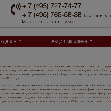
+ 7 (495) 727-74-77
+ 7 (495) 765-58-38
(Табачный зал
Москва: пн.- вс. 10:00 - 22:00
изделия
Акции магазина
ликолепный напиток, который на протяжении нескольких столетий созда
оголь представлен отличными односолодовыми разновидностями, благо
мых взыскательных ценителей скотча. Первоклассный продукт выпуск
й в 1823 году.
тия поистине уникально – это живописное побережье реки Айла вблизи 
няется тем фактом, что первоначально завод выполнял функцию мельн
после открытия здание было переоборудовано под алкогольную фабрику.
ало жизненных трудностей, однако это только укрепило позиции виски St
цвета вискикурня достигла после того, как в 1962 году перешла в собс
.