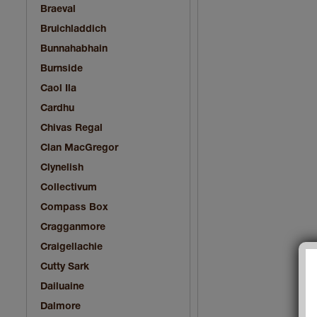
Braeval
Bruichladdich
Bunnahabhain
Burnside
Caol Ila
Cardhu
Chivas Regal
Clan MacGregor
Clynelish
Collectivum
Compass Box
Cragganmore
Craigellachie
Cutty Sark
Dailuaine
Dalmore