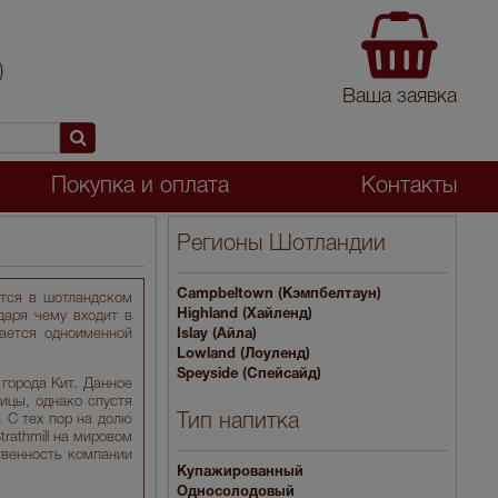
)
Ваша заявка
Покупка и оплата
Контакты
Регионы Шотландии
Campbeltown (Кэмпбелтаун)
ется в шотландском
Highland (Хайленд)
даря чему входит в
ается одноименной
Islay (Айла)
Lowland (Лоуленд)
Speyside (Спейсайд)
города Кит. Данное
ицы, однако спустя
Тип напитка
 С тех пор на долю
rathmill на мировом
твенность компании
Купажированный
Односолодовый