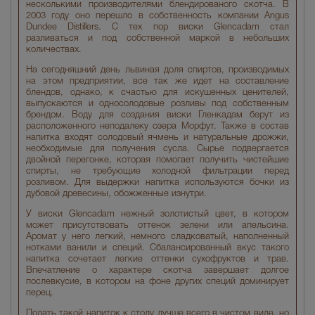
несколькими производителями блендированого скотча. В
2003 году оно перешло в собственность компании Angus
Dundee Distillers. С тех пор виски Glencadam стал
разливаться и под собственной маркой в небольших
количествах.
На сегодняшний день львиная доля спиртов, производимых
на этом предприятии, все так же идет на составление
блендов, однако, к счастью для искушенных ценителей,
выпускаются и односолодовые розливы под собственным
брендом. Воду для создания виски Гленкадам берут из
расположенного неподалеку озера Морфут. Также в состав
напитка входят солодовый ячмень и натуральные дрожжи,
необходимые для получения сусла. Сырье подвергается
двойной перегонке, которая помогает получить чистейшие
спирты, не требующие холодной фильтрации перед
розливом. Для выдержки напитка используются бочки из
дубовой древесины, обожженные изнутри.
У виски Glencadam нежный золотистый цвет, в котором
может присутствовать оттенок зелени или апельсина.
Аромат у него легкий, немного сладковатый, наполненный
нотками ванили и специй. Сбалансированный вкус такого
напитка сочетает легкие оттенки сухофруктов и трав.
Впечатление о характере скотча завершает долгое
послевкусие, в котором на фоне других специй доминирует
перец.
Подать такой напиток к столу лучше всего в чистом виде, но