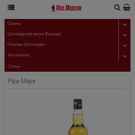
Страны
Шотландский виски (Бренды)
Регионы Шотландии
Тип напитка
Статьи
Pipe Major