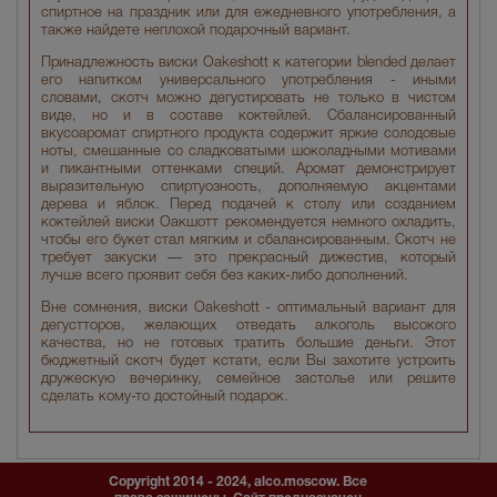
спиртное на праздник или для ежедневного употребления, а
также найдете неплохой подарочный вариант.
Принадлежность виски Oakeshott к категории blended делает
его напитком универсального употребления - иными
словами, скотч можно дегустировать не только в чистом
виде, но и в составе коктейлей. Сбалансированный
вкусоаромат спиртного продукта содержит яркие солодовые
ноты, смешанные со сладковатыми шоколадными мотивами
и пикантными оттенками специй. Аромат демонстрирует
выразительную спиртуозность, дополняемую акцентами
дерева и яблок. Перед подачей к столу или созданием
коктейлей виски Оакшотт рекомендуется немного охладить,
чтобы его букет стал мягким и сбалансированным. Скотч не
требует закуски — это прекрасный дижестив, который
лучше всего проявит себя без каких-либо дополнений.
Вне сомнения, виски Oakeshott - оптимальный вариант для
дегустторов, желающих отведать алкоголь высокого
качества, но не готовых тратить большие деньги. Этот
бюджетный скотч будет кстати, если Вы захотите устроить
дружескую вечеринку, семейное застолье или решите
сделать кому-то достойный подарок.
Copyright 2014 - 2024, alco.moscow. Все