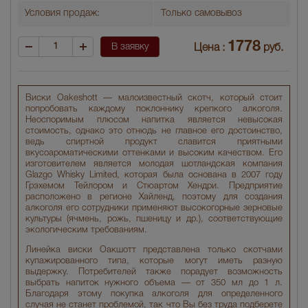
Условия продаж:
Только самовывоз
1778
В заявку
Цена :
руб.
Виски Oakeshott — малоизвестный скотч, который стоит
попробовать каждому поклоннику крепкого алкоголя.
Неоспоримым плюсом напитка является невысокая
стоимость, однако это отнюдь не главное его достоинство,
ведь спиртной продукт славится приятными
вкусоароматическими оттенками и высоким качеством. Его
изготовителем является молодая шотландская компания
Glazgo Whisky Limited, которая была основана в 2007 году
Грэхемом Тейлором и Стюартом Хендри. Предприятие
расположено в регионе Хайленд, поэтому для создания
алкоголя его сотрудники применяют высокогорные зерновые
культуры (ячмень, рожь, пшеницу и др.), соответствующие
экологическим требованиям.
Линейка виски Оакшотт представлена только скотчами
купажированного типа, которые могут иметь разную
выдержку. Потребителей также порадует возможность
выбрать напиток нужного объема — от 350 мл до 1 л.
Благодаря этому покупка алкоголя для определенного
случая не станет проблемой, так что Вы без труда подберете