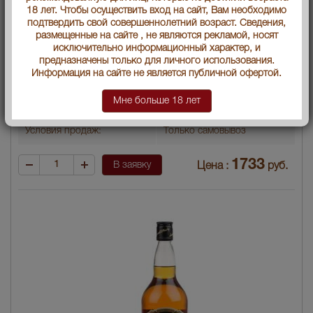
Объем бутылки
0.7 л
18 лет. Чтобы осуществить вход на сайт, Вам необходимо
подтвердить свой совершеннолетний возраст. Сведения,
размещенные на сайте , не являются рекламой, носят
Градус
40
исключительно информационный характер, и
предназначены только для личного использования.
Артикул
41127
Информация на сайте не является публичной офертой.
Производитель
"Алистар Дункан
Мне больше 18 лет
(Глазго,Шотландия)" Лтд.
Условия продаж:
Только самовывоз
1733
В заявку
Цена :
руб.