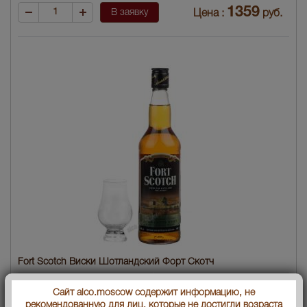
1359
В заявку
Цена :
руб.
Fort Scotch Виски Шотландский Форт Скотч
Страна производства
Шотландия
Сайт alco.moscow содержит информацию, не
рекомендованную для лиц, которые не достигли возраста