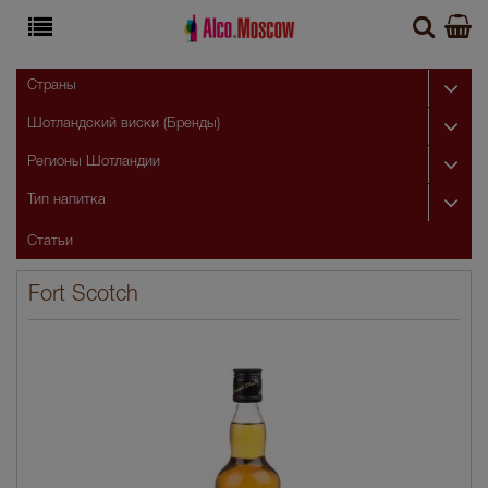
Страны
Шотландский виски (Бренды)
Регионы Шотландии
Тип напитка
Статьи
Fort Scotch