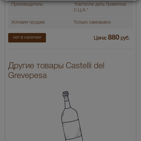
Производитель
"Кастелли дель Гревепеза
С.Ц.А."
Условия продаж:
Только самовывоз
880
нет в наличии
Цена:
руб.
Другие товары Castelli del
Grevepesa