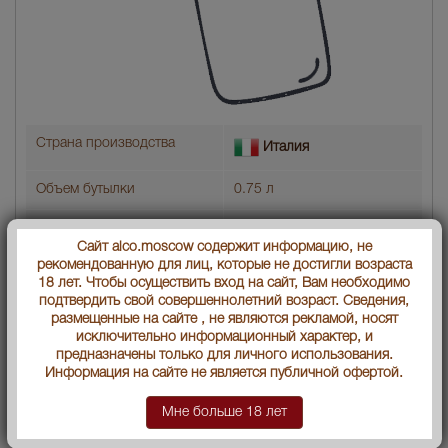
Страна производства
Италия
Объем бутылки
0.75 л
Градус
13
Сайт alco.moscow содержит информацию, не
рекомендованную для лиц, которые не достигли возраста
Регионы Италии
Chianti
18 лет. Чтобы осуществить вход на сайт, Вам необходимо
подтвердить свой совершеннолетний возраст. Сведения,
Классификация
DOCG
размещенные на сайте , не являются рекламой, носят
исключительно информационный характер, и
Год производства
2015
предназначены только для личного использования.
Информация на сайте не является публичной офертой.
Вид вина
Красное сухое
Мне больше 18 лет
Артикул
40299