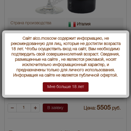
Страна производства
Италия
Объем бутылки
0.75 л
Сайт alco.moscow содержит информацию, не
рекомендованную для лиц, которые не достигли возраста
Градус
16
18 лет. Чтобы осуществить вход на сайт, Вам необходимо
подтвердить свой совершеннолетний возраст. Сведения,
Год производства
2005
размещенные на сайте , не являются рекламой, носят
исключительно информационный характер, и
предназначены только для личного использования.
Вид вина
Красное полусухое
Информация на сайте не является публичной офертой.
Артикул
28716
Мне больше 18 лет
Условия продаж:
Только самовывоз
5505
В заявку
Цена:
руб.