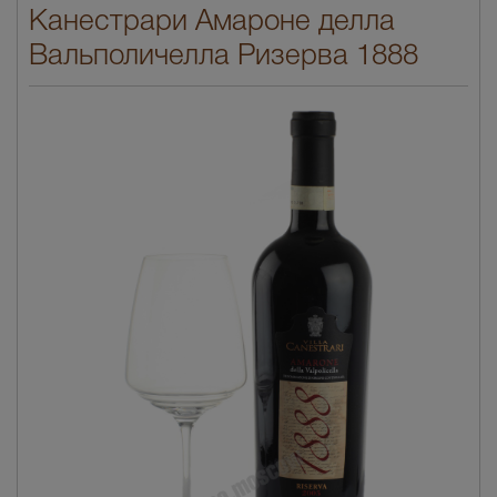
Канестрари Амароне делла
Вальполичелла Ризерва 1888