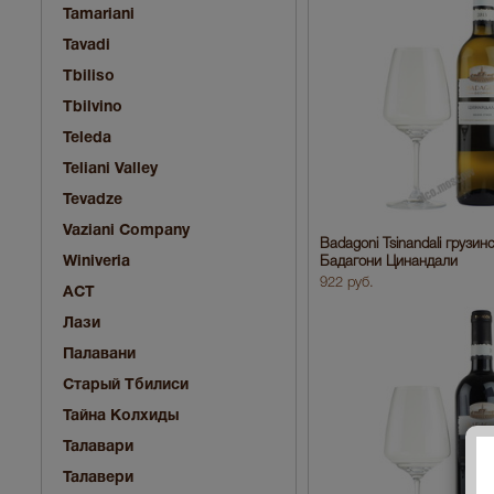
Tamariani
Tavadi
Tbiliso
Tbilvino
Teleda
Teliani Valley
Tevadze
Vaziani Company
Badagoni Tsinandali грузин
Winiveria
Бадагони Цинандали
922 руб.
АСТ
Лази
Палавани
Старый Тбилиси
Тайна Колхиды
Талавари
Талавери