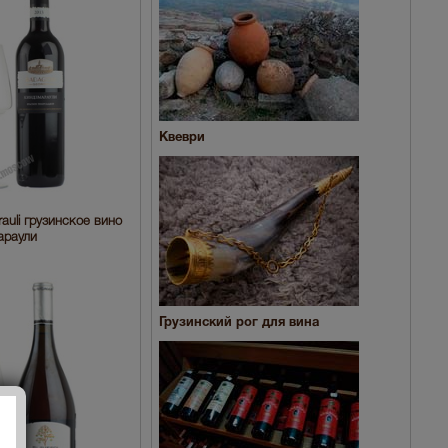
Квеври
auli грузинское вино
араули
Грузинский рог для вина