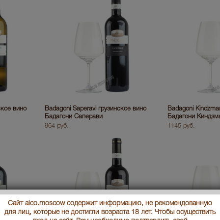
ское вино
Badagoni Saperavi грузинское вино
Badagoni Kindzmar
Бадагони Саперави
Бадагони Киндзм
964 руб.
1145 руб.
Сайт alco.moscow содержит информацию, не рекомендованную
для лиц, которые не достигли возраста 18 лет. Чтобы осуществить