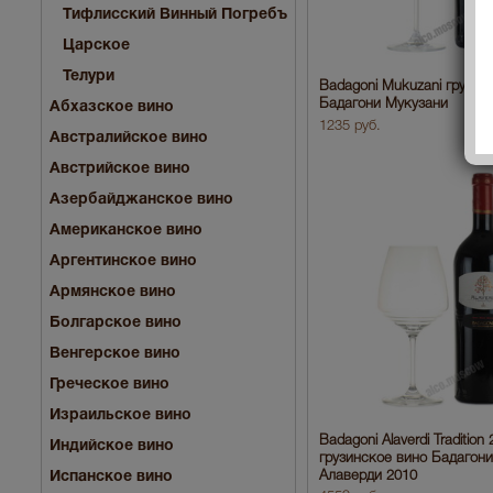
Тифлисский Винный Погребъ
Царское
Телури
Badagoni Mukuzani грузин
Бадагони Мукузани
Абхазское вино
1235 руб.
Австралийское вино
Австрийское вино
Азербайджанское вино
Американское вино
Аргентинское вино
Армянское вино
Болгарское вино
Венгерское вино
Греческое вино
Израильское вино
Badagoni Alaverdi Tradition
Индийское вино
грузинское вино Бадагони
Алаверди 2010
Испанское вино