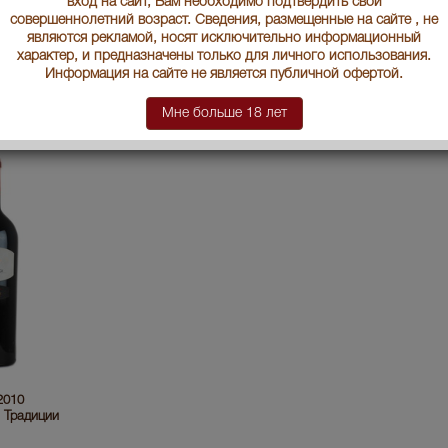
вход на сайт, Вам необходимо подтвердить свой
совершеннолетний возраст. Сведения, размещенные на сайте , не
являются рекламой, носят исключительно информационный
характер, и предназначены только для личного использования.
Информация на сайте не является публичной офертой.
ское вино
Badagoni Khvanchkara грузинское
Badagoni Alaverdi 
вино Бадагони Хванчкара
грузинское вино 
Алаверди 2011
Мне больше 18 лет
2078 руб.
2477 руб.
 2010
 Традиции