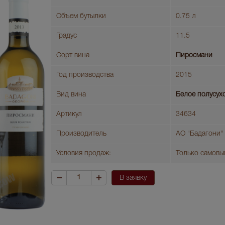
Объем бутылки
0.75 л
Градус
11.5
Сорт вина
Пиросмани
Год производства
2015
Вид вина
Белое полусух
Артикул
34634
Производитель
АО "Бадагони"
Условия продаж:
Только самовы
В заявку