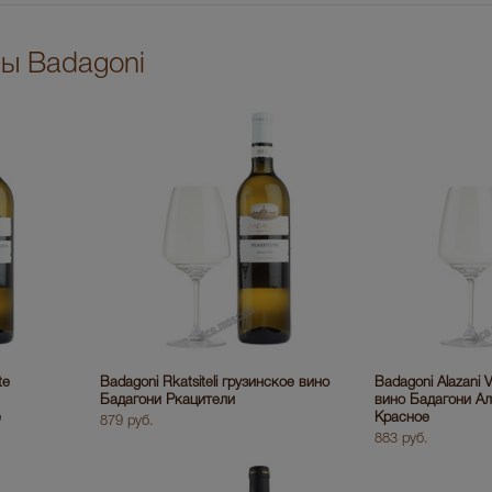
ры Badagoni
te
Badagoni Rkatsiteli грузинское вино
Badagoni Alazani 
Бадагони Ркацители
вино Бадагони А
е
Красное
879 руб.
883 руб.