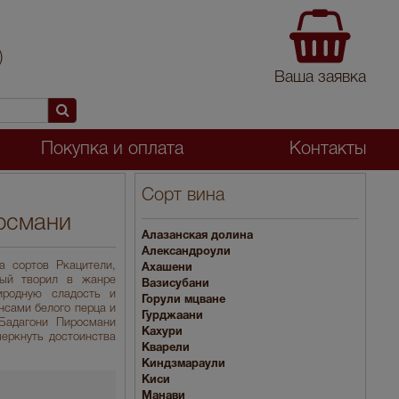
)
Ваша заявка
Покупка и оплата
Контакты
Сорт вина
росмани
Алазанская долина
Александроули
да сортов Ркацители,
Ахашени
рый творил в жанре
Вазисубани
риродную сладость и
Горули мцване
нсами белого перца и
Гурджаани
 Бадагони Пиросмани
Кахури
черкнуть достоинства
Кварели
Киндзмараули
Киси
Манави