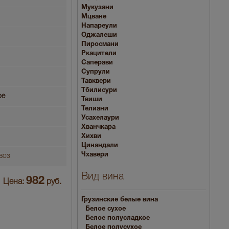
Мукузани
Мцване
Напареули
Оджалеши
Пиросмани
Ркацители
Саперави
Супрули
Тавквери
Тбилисури
ое
Твиши
Телиани
Усахелаури
Хванчкара
Хихви
Цинандали
Чхавери
воз
Вид вина
982
Цена:
руб.
Грузинские белые вина
Белое сухое
Белое полусладкое
Белое полусухое