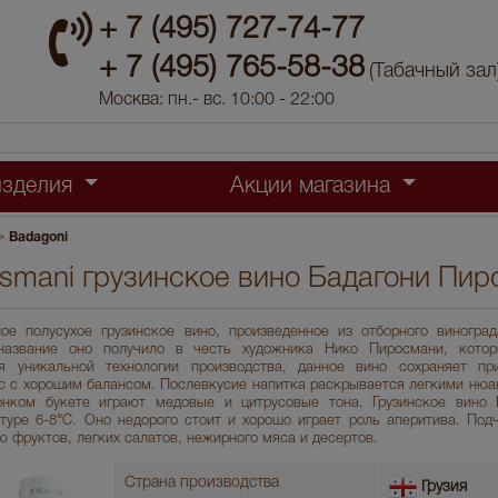
+ 7 (495) 727-74-77
+ 7 (495) 765-58-38
(Табачный зал
Москва: пн.- вс. 10:00 - 22:00
изделия
Акции магазина
>
Badagoni
osmani грузинское вино Бадагони Пи
лое полусухое грузинское вино, произведенное из отборного виногра
азвание оно получило в честь художника Нико Пиросмани, кото
ря уникальной технологии производства, данное вино сохраняет п
с с хорошим балансом. Послевкусие напитка раскрывается легкими нюа
онком букете играют медовые и цитрусовые тона. Грузинское вино
туре 6-8°С. Оно недорого стоит и хорошо играет роль аперитива. Под
 фруктов, легких салатов, нежирного мяса и десертов.
Страна производства
Грузия