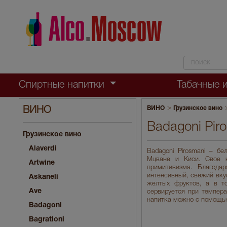
Спиртные напитки
Табачные 
>
ВИНО
Грузинское вино
ВИНО
Badagoni Pir
Грузинское вино
Alaverdi
Badagoni Pirosmani – бе
Мцване и Киси. Свое н
Artwine
примитивизма. Благода
интенсивный, свежий вку
Askaneli
желтых фруктов, а в т
Ave
сервируется при темпера
напитка можно с помощью
Badagoni
Bagrationi