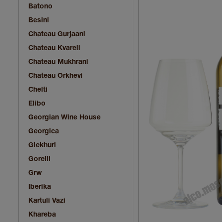
Batono
Besini
Chateau Gurjaani
Chateau Kvareli
Chateau Mukhrani
Chateau Orkhevi
Chelti
Elibo
Georgian Wine House
Georgica
Glekhuri
Gorelli
Grw
Iberika
Kartuli Vazi
Khareba