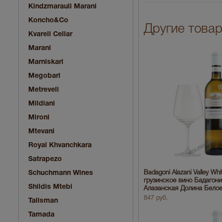
Kindzmarauli Marani
Koncho&Co
Другие това
Kvareli Cellar
Marani
Marniskari
Megobari
Metreveli
Mildiani
Mironi
Mtevani
Royal Khvanchkara
Satrapezo
Schuchmann Wines
Badagoni Alazani Valley Whi
грузинское вино Бадагони
Shildis Mtebi
Алазанская Долина Бело
847 руб.
Talisman
Tamada