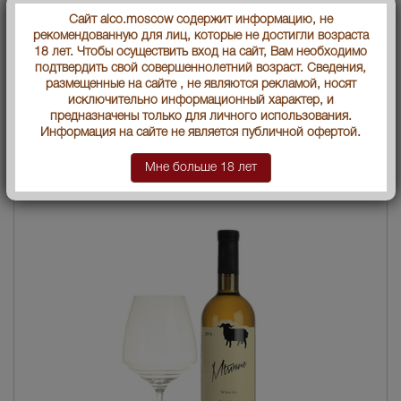
Вид вина
Белое сухое
Сайт alco.moscow содержит информацию, не
рекомендованную для лиц, которые не достигли возраста
Артикул
35351
18 лет. Чтобы осуществить вход на сайт, Вам необходимо
подтвердить свой совершеннолетний возраст. Сведения,
Производитель
АО "Телави Вайн Селлар"
размещенные на сайте , не являются рекламой, носят
исключительно информационный характер, и
Условия продаж:
Только самовывоз
предназначены только для личного использования.
Информация на сайте не является публичной офертой.
1137
В заявку
Цена :
руб.
Мне больше 18 лет