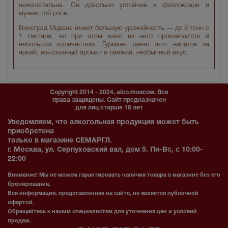
нежелательна. Он довольно устойчив к филлоксере и
мучнистой росе.
Виноград Мцване имеет большую урожайность — до 8 тонн с
1 гектара, но при этом вино из него производится в
небольших количествах. Гурманы ценят этот напиток за
яркий, изысканный аромат и свежий, необычный вкус.
Copyright 2014 - 2024, alco.moscow. Все
права защищены. Сайт предназначен
для лиц старше 18 лет
Уведомляем, что алкогольная продукция может быть
приобретена
только в магазине СЕМАРГЛ.
г. Москва, ул. Серпуховский вал, дом 5. Пн-Вс, с 10:00-
22:00
Внимание! Мы не можем гарантировать наличия товара в магазине без его
бронирования.
Вся информация, представленная на сайте, не является публичной
офертой.
Обращайтесь к нашим специалистам для уточнения цен и условий
продаж.