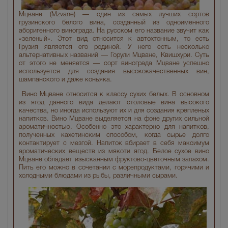
Мцване (Mzvane) — один из самых лучших сортов
грузинского белого вина, созданный из одноименного
аборигенного винограда. На русском его название звучит как
«зеленый». Этот вид относится к автохтонным, то есть
Грузия является его родиной. У него есть несколько
альтернативных названий — Горули Мцване, Квишхури. Суть
от этого не меняется — сорт винограда Мцване успешно
используется для создания высококачественных вин,
шампанского и даже коньяка.
Вино Мцване относится к классу сухих белых. В основном
из ягод данного вида делают столовые вина высокого
качества, но иногда используют их и для создания крепленых
напитков. Вино Мцване выделяется на фоне других сильной
ароматичностью. Особенно это характерно для напитков,
полученных кахетинским способом, когда сырье долго
контактирует с мезгой. Напиток вбирает в себя максимум
ароматических веществ из мякоти ягод. Белое сухое вино
Мцване обладает изысканным фруктово-цветочным запахом.
Пить его можно в сочетании с морепродуктами, горячими и
холодными блюдами из рыбы, различными сырами.