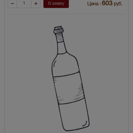
603
В заявку
Цена :
руб.