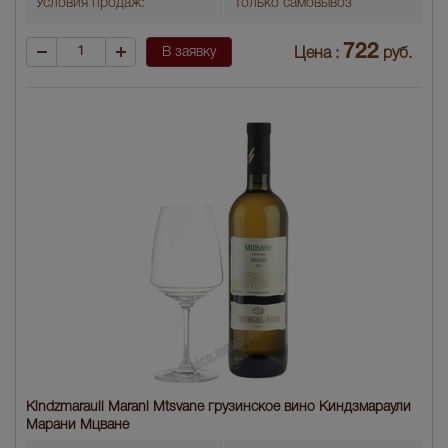
Условия продаж:
Только самовывоз
722
В заявку
Цена :
руб.
Kindzmarauli Marani Mtsvane грузинское вино Киндзмараули
Марани Мцване