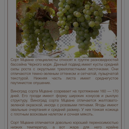
Сорт Мцване специалисты относят к группе разновидностей
бассейна Черного моря. Данный подвид имеет кусты средней
силы роста с округлыми трехлопастными листочками. Они
отличаются темно-зеленым оттенком и сетчатой, пузырчатой
текстурой. Нижняя часть листа имеет среднегустое
паутинистое опушение.
Виноград сорта Мцване созревает на протяжении 160 — 170
дней. Его грозди имеют форму широких конусов и рыхлую
структуру. Виноград сорта Мцване отличается желтовато-
зеленой окраской, иногда с розовыми пятнами. Ягоды имеют
овальные очертания и средний размер. У них тонкая кожица
с плотным восковым налетом и сочная мякоть.
Сорт Мцване отличается довольно хорошей переносимостью
низких температур, а вот жара для него крайне