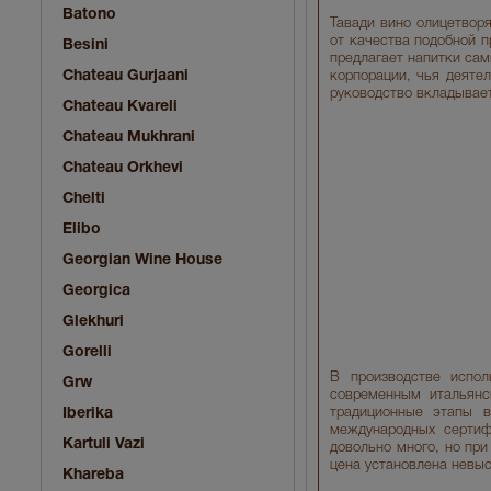
Batono
Тавади вино олицетвор
от качества подобной п
Besini
предлагает напитки сам
Chateau Gurjaani
корпорации, чья деяте
руководство вкладывае
Chateau Kvareli
Chateau Mukhrani
Chateau Orkhevi
Chelti
Elibo
Georgian Wine House
Georgica
Glekhuri
Gorelli
В производстве испол
Grw
современным итальянс
Iberika
традиционные этапы в
международных сертиф
Kartuli Vazi
довольно много, но при
цена установлена невыс
Khareba