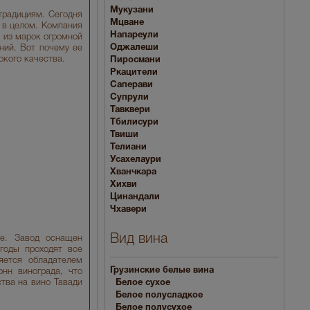
Мукузани
традициям. Сегодня
Мцване
и в целом. Компания
Напареули
а из марок огромной
Оджалеши
ний. Вот почему ее
окого качества.
Пиросмани
Ркацители
Саперави
Супрули
Тавквери
Тбилисури
Твиши
Телиани
Усахелаури
Хванчкара
Хихви
Цинандали
Чхавери
Вид вина
не. Завод оснащен
годы проходят все
яется обладателем
Грузинские белые вина
нн винограда, что
тва на вино Тавади
Белое сухое
Белое полусладкое
Белое полусухое