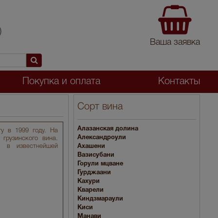
)
Ваша заявка
Покупка и оплата
Контакты
Сорт вина
Алазанская долина
у в 1999 году. На
Александроули
грузинского вина.
я в известнейшей
Ахашени
Вазисубани
Горули мцване
Гурджаани
Кахури
Кварели
Киндзмараули
Киси
Манави