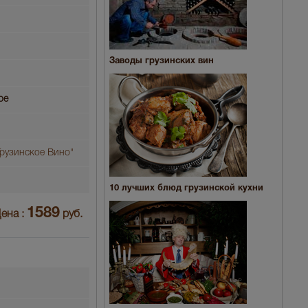
Заводы грузинских вин
ое
рузинское Вино"
10 лучших блюд грузинской кухни
1589
ена :
руб.