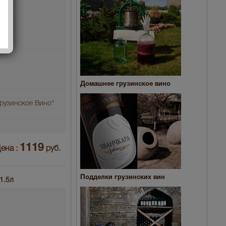
Домашнее грузинское вино
рузинское Вино"
1119
ена :
руб.
Подделки грузинских вин
 1.5л