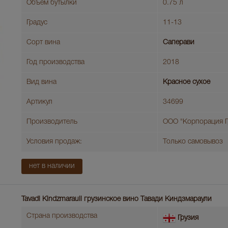
Объем бутылки
0.75 л
Градус
11-13
Сорт вина
Саперави
Год производства
2018
Вид вина
Красное сухое
Артикул
34699
Производитель
ООО "Корпорация Г
Условия продаж:
Только самовывоз
нет в наличии
Tavadi Kindzmarauli грузинское вино Тавади Киндзмараули
Страна производства
Грузия