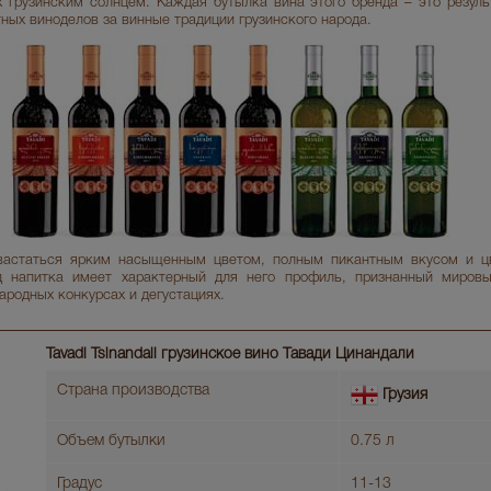
 грузинским солнцем. Каждая бутылка вина этого бренда – это результ
тных виноделов за винные традиции грузинского народа.
хвастаться ярким насыщенным цветом, полным пикантным вкусом и ц
 напитка имеет характерный для него профиль, признанный миров
ародных конкурсах и дегустациях.
Tavadi Tsinandali грузинское вино Тавади Цинандали
Страна производства
Грузия
Объем бутылки
0.75 л
Градус
11-13