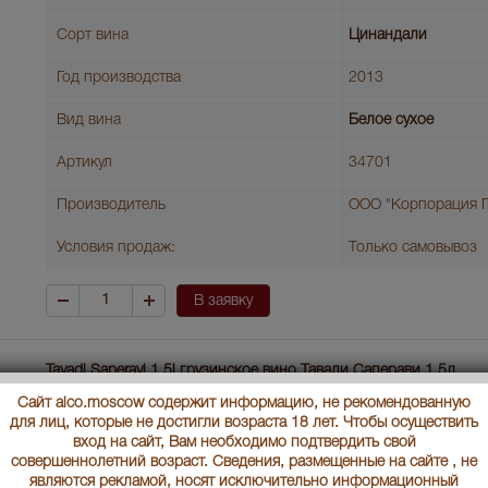
Сорт вина
Цинандали
Год производства
2013
Вид вина
Белое сухое
Артикул
34701
Производитель
ООО "Корпорация Г
Условия продаж:
Только самовывоз
В заявку
Tavadi Saperavi 1.5l грузинское вино Тавади Саперави 1.5л
Сайт alco.moscow содержит информацию, не рекомендованную
Страна производства
Грузия
для лиц, которые не достигли возраста 18 лет. Чтобы осуществить
вход на сайт, Вам необходимо подтвердить свой
Объем бутылки
1.5 л
совершеннолетний возраст. Сведения, размещенные на сайте , не
являются рекламой, носят исключительно информационный