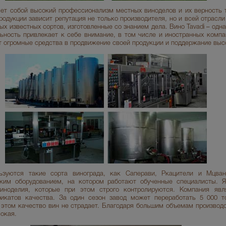
яет собой высокий профессионализм местных виноделов и их верность 
родукции зависит репутация не только производителя, но и всей отрасл
ых известных сортов, изготовленные со знанием дела. Вино Tavadi – одн
льность привлекает к себе внимание, в том числе и иностранных компа
т огромные средства в продвижение своей продукции и поддержание выс
ьзуются такие сорта винограда, как Саперави, Ркацители и Мцва
ким оборудованием, на котором работают обученные специалисты. Я
иноделия, которые при этом строго контролируются. Компания явл
икатов качества. За один сезон завод может переработать 5 000 то
 этом качество вин не страдает. Благодаря большим объемам производс
окая.