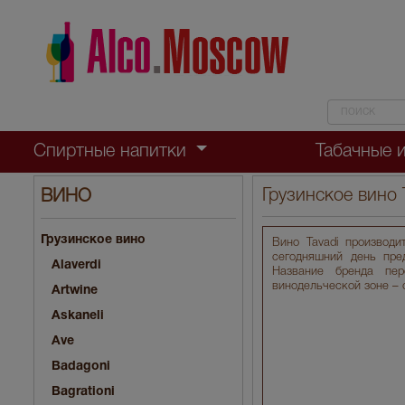
Спиртные напитки
Табачные 
Грузинское вино 
ВИНО
Грузинское вино
Вино Tavadi производи
сегодняшний день пре
Alaverdi
Название бренда пер
винодельческой зоне – 
Artwine
Askaneli
Ave
Badagoni
Bagrationi