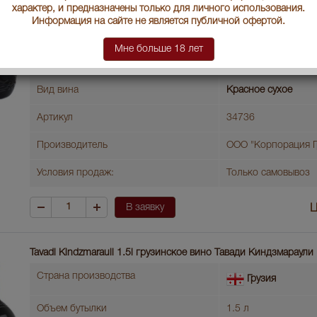
Градус
11-13
характер, и предназначены только для личного использования.
Информация на сайте не является публичной офертой.
Сорт вина
Саперави
Мне больше 18 лет
Год производства
2024
Вид вина
Красное сухое
Артикул
34736
Производитель
ООО "Корпорация Г
Условия продаж:
Только самовывоз
В заявку
Ц
Tavadi Kindzmarauli 1.5l грузинское вино Тавади Киндзмараули
Страна производства
Грузия
Объем бутылки
1.5 л