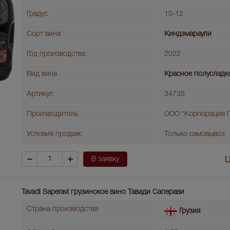
Градус
10-12
Сорт вина
Киндзмараули
Год производства
2022
Вид вина
Красное полусладк
Артикул
34735
Производитель
ООО "Корпорация Г
Условия продаж:
Только самовывоз
В заявку
Ц
Tavadi Saperavi грузинское вино Тавади Саперави
Страна производства
Грузия