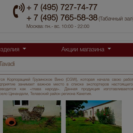
+ 7 (495) 727-74-77
+ 7 (495) 765-58-38
(Табачный зал
Москва: пн.- вс. 10:00 - 22:00
изделия
Акции магазина
Tavadi
тся Корпорацией Грузинское Bино (CGW), которая начала свою работ
дприятие занимает важное место в списке экспортеров настоящего 
еводится как «глава народа». Данная продукция изготавливаетс
село Цинандали, Телавский район региона Кахетия.