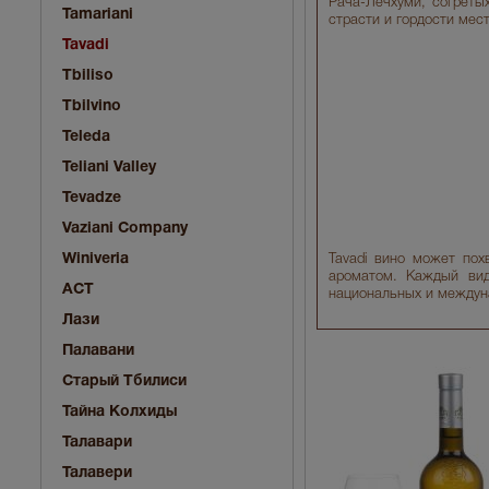
Рача-Лечхуми, согретых
Tamariani
страсти и гордости мес
Tavadi
Tbiliso
Tbilvino
Teleda
Teliani Valley
Tevadze
Vaziani Company
Winiveria
Tavadi вино может по
ароматом. Каждый вид
АСТ
национальных и междун
Лази
Палавани
Старый Тбилиси
Тайна Колхиды
Талавари
Талавери