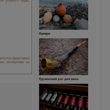
ат упорного труда,
Квеври
веточно-фруктовым
ыми экспертами на
Грузинский рог для вина