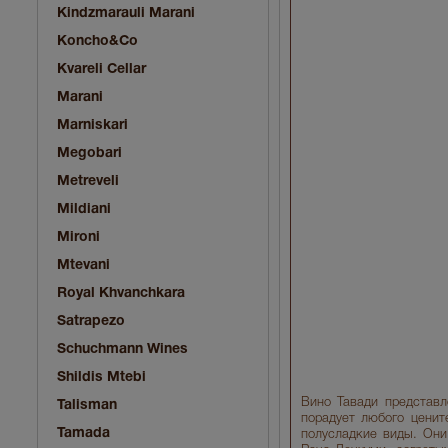
Kindzmarauli Marani
Koncho&Co
Kvareli Cellar
Marani
Marniskari
Megobari
Metreveli
Mildiani
Mironi
Mtevani
Royal Khvanchkara
Satrapezo
Schuchmann Wines
Shildis Mtebi
Вино Тавади представл
Talisman
порадует любого ценит
Tamada
полусладкие виды. Они