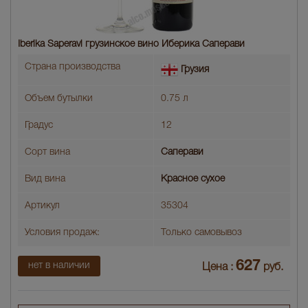
Iberika Saperavi грузинское вино Иберика Саперави
Страна производства
Грузия
Объем бутылки
0.75 л
Градус
12
Сорт вина
Саперави
Вид вина
Красное сухое
Артикул
35304
Условия продаж:
Только самовывоз
627
нет в наличии
Цена :
руб.