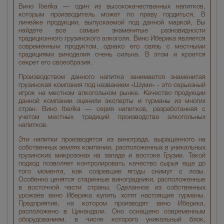
Вино Iberika — один из высококачественных напитков,
которым производитель может по праву гордиться. В
линейке продукции, выпускаемой под данной маркой, Вы
найдете все самые знаменитые разновидности
традиционного грузинского алкоголя. Вино Иберика является
современным продуктом, однако его связь с местными
традициями виноделия очень сильна. В этом и кроется
секрет его своеобразия.
Производством данного напитка занимается знаменитая
грузинская компания под названием «Шуми» - это серьезный
игрок на местном алкогольном рынке. Качество продукции
данной компании оценили эксперты и гурманы из многих
стран. Вино Iberika — серия напитков, разработанная с
учетом местных традиций производства алкогольных
напитков.
Эти напитки производятся из винограда, выращенного на
собственных землях компании, расположенных в уникальных
грузинских микрозонах на западе и востоке Грузии. Такой
подход позволяет контролировать качество сырья еще до
того момента, как созревшие ягоды снимут с лозы.
Особенно ценятся старинные виноградники, расположенные
в восточной части страны. Сделанное из собственных
урожаев вино Иберика купить хотят настоящие гурманы.
Предприятие, на котором производят вино Иберика,
расположено в Цинандали. Оно оснащено современным
оборудованием, в числе которого уникальный блок,