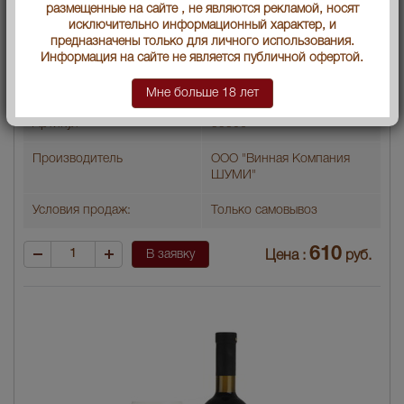
размещенные на сайте , не являются рекламой, носят
Сорт вина
Напареули
исключительно информационный характер, и
предназначены только для личного использования.
Год производства
2016
Информация на сайте не является публичной офертой.
Вид вина
Красное сухое
Мне больше 18 лет
Артикул
35306
Производитель
ООО "Винная Компания
ШУМИ"
Условия продаж:
Только самовывоз
610
В заявку
Цена :
руб.