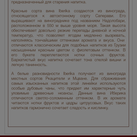
предназначенный для старения напитка.
Красные сорта вина Iberika создаются из винограда,
относящегося к автохтонному сорту Саперави. Его
выращивают на винограднике под названием Надолобари,
расположенном в 550 м выше уровня моря. Такая высота
обеспечивает довольно резкие перепады дневной и ночной
температур, что позволяет ягодам медленно вызревать,
наполняясь тончайшими оттенками аромата и вкуса. Они
отличаются классическим для подобных напитков из Грузии
насыщенным красным цветом с фиолетовым оттенком. В
его букете переплетаются нотки сочных фруктов.
Бархатистый вкус напитка сочетает тона спелой вишни и
легкую танинность.
А белые разновидности Iberika получают из винограда
местных сортов Ркацители и Мцване. Для сбраживания
самых изысканных напитков этой линейки используются
особые дубовые чаны, что придает им характерные чуть
уловимые древесные нюансы. Данные вина Иберика
отличаются светло-соломенным оттенком. В их аромате
читаются нотки фруктов и цедры цитрусовых. Вкус таких
напитков гармонично сочетает сладость и кислинку.