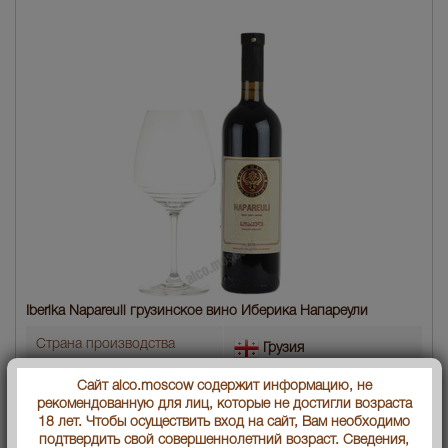
Iberika Napareuli грузинское вино Иберика Напареули
Страна производства
Грузия
Сайт alco.moscow содержит информацию, не
Объем бутылки
0.75 л
рекомендованную для лиц, которые не достигли возраста
18 лет. Чтобы осуществить вход на сайт, Вам необходимо
Градус
12.5
подтвердить свой совершеннолетний возраст. Сведения,