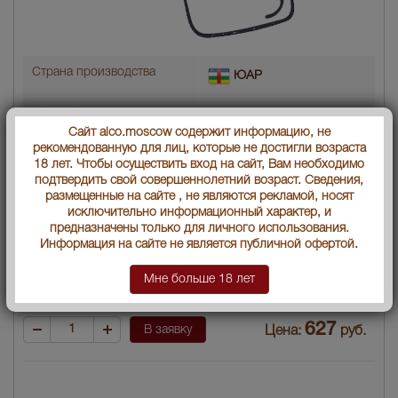
Страна производства
ЮАР
Объем бутылки
0.75 л
Сайт alco.moscow содержит информацию, не
Градус
14,5
рекомендованную для лиц, которые не достигли возраста
18 лет. Чтобы осуществить вход на сайт, Вам необходимо
подтвердить свой совершеннолетний возраст. Сведения,
Год производства
2010
размещенные на сайте , не являются рекламой, носят
исключительно информационный характер, и
Вид вина
Красное сухое
предназначены только для личного использования.
Информация на сайте не является публичной офертой.
Артикул
12108
Мне больше 18 лет
Условия продаж:
Только самовывоз
627
В заявку
Цена:
руб.