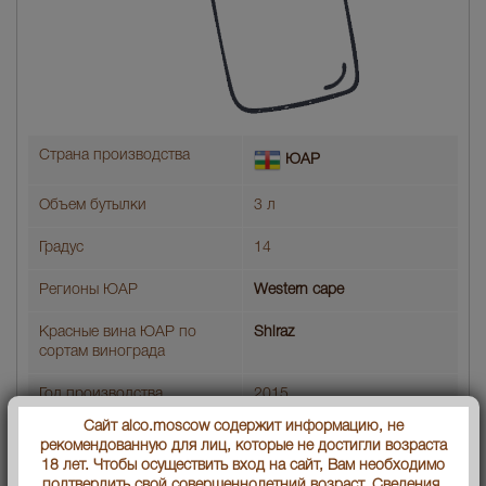
Страна производства
ЮАР
Объем бутылки
3 л
Градус
14
Регионы ЮАР
Western cape
Красные вина ЮАР по
Shiraz
сортам винограда
Год производства
2015
Сайт alco.moscow содержит информацию, не
Вид вина
Красное сухое
рекомендованную для лиц, которые не достигли возраста
18 лет. Чтобы осуществить вход на сайт, Вам необходимо
Артикул
40297
подтвердить свой совершеннолетний возраст. Сведения,