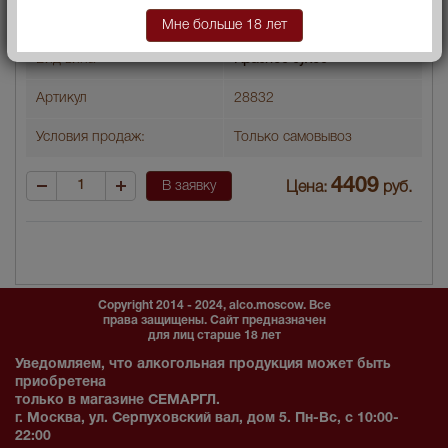
Год производства
2010
Мне больше 18 лет
Вид вина
Красное сухое
Артикул
28832
Условия продаж:
Только самовывоз
4409
В заявку
Цена:
руб.
Copyright 2014 - 2024, alco.moscow. Все
права защищены. Сайт предназначен
для лиц старше 18 лет
Уведомляем, что алкогольная продукция может быть
приобретена
только в магазине СЕМАРГЛ.
г. Москва, ул. Серпуховский вал, дом 5. Пн-Вс, с 10:00-
22:00