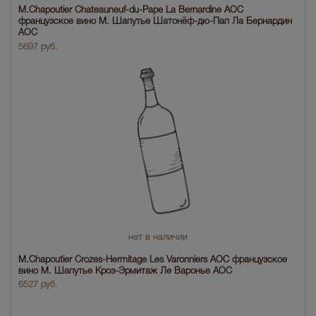
M.Chapoutier Chateauneuf-du-Pape La Bernardine AOC
французское вино М. Шапутье Шатонёф-дю-Пап Ла Бернардин
АОС
5697 руб.
нет в наличии
M.Chapoutier Crozes-Hermitage Les Varonniers AOC французское
вино М. Шапутье Кроз-Эрмитаж Ле Варонье АОС
6527 руб.