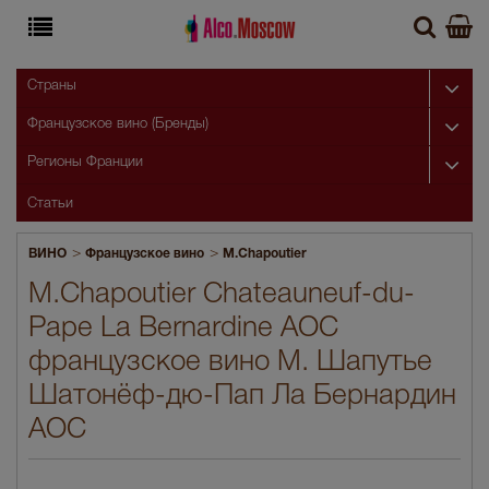
Страны
Французское вино (Бренды)
Регионы Франции
Статьи
>
>
ВИНО
Французское вино
M.Chapoutier
M.Chapoutier Chateauneuf-du-
Pape La Bernardine AOC
французское вино М. Шапутье
Шатонёф-дю-Пап Ла Бернардин
АОС