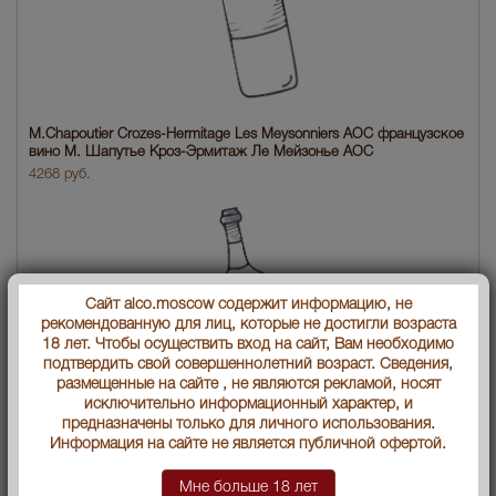
M.Chapoutier Crozes-Hermitage Les Meysonniers AOC французское
вино М. Шапутье Кроз-Эрмитаж Ле Мейзонье АОС
4268 руб.
Сайт alco.moscow содержит информацию, не
рекомендованную для лиц, которые не достигли возраста
18 лет. Чтобы осуществить вход на сайт, Вам необходимо
подтвердить свой совершеннолетний возраст. Сведения,
размещенные на сайте , не являются рекламой, носят
исключительно информационный характер, и
предназначены только для личного использования.
Информация на сайте не является публичной офертой.
M.Chapoutier Chateauneuf-du-Pape La Bernardine AOC
Мне больше 18 лет
французское вино М. Шапутье Шатонёф-дю-Пап Ла Бернардин