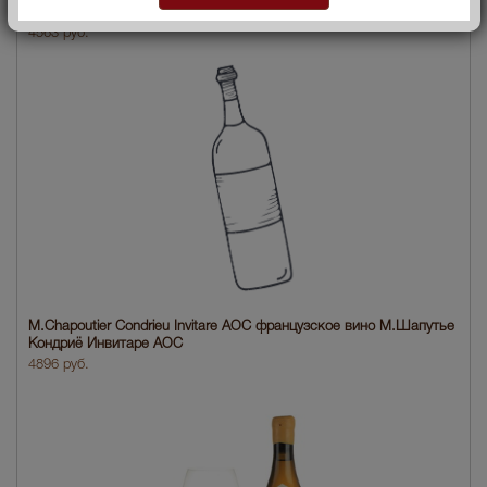
АОС
4563 руб.
M.Chapoutier Condrieu Invitare AOC французское вино М.Шапутье
Кондриё Инвитаре АОС
4896 руб.