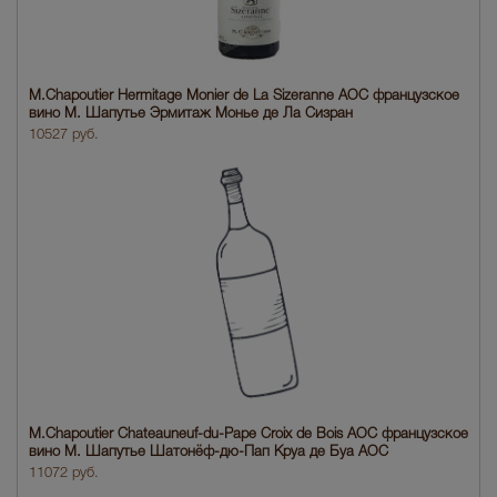
M.Chapoutier Hermitage Monier de La Sizeranne AOC французское
вино М. Шапутье Эрмитаж Монье де Ла Сизран
10527 руб.
M.Chapoutier Chateauneuf-du-Pape Croix de Bois AOC французское
вино М. Шапутье Шатонёф-дю-Пап Круа де Буа АОС
11072 руб.