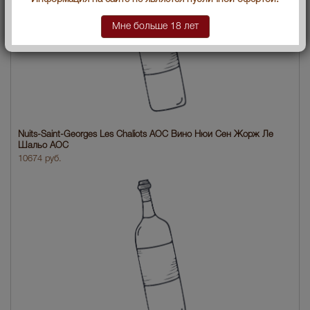
Мне больше 18 лет
Nuits-Saint-Georges Les Chaliots AOC Вино Нюи Сен Жорж Ле
Шальо АОС
10674 руб.