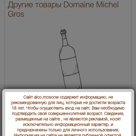
Другие товары Domaine Michel
Gros
Сайт alco.moscow содержит информацию, не
Morey Saint Denis En la Rue de Vergy AOC Вино Море Сен Дени Ан
рекомендованную для лиц, которые не достигли возраста
ла Рю де Вержи АОС
18 лет. Чтобы осуществить вход на сайт, Вам необходимо
6818 руб.
подтвердить свой совершеннолетний возраст. Сведения,
размещенные на сайте , не являются рекламой, носят
исключительно информационный характер, и
предназначены только для личного использования.
Информация на сайте не является публичной офертой.