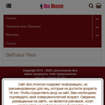
Страны
Немецкое вино (Бренды)
Вид вина
Статьи
Balthasar Ress
Copyright 2014 - 2024, alco.moscow. Все
права защищены. Сайт предназначен
для лиц старше 18 лет
Уведомляем, что алкогольная продукция может быть
Сайт alco.moscow содержит информацию, не
приобретена
рекомендованную для лиц, которые не достигли возраста
только в магазине СЕМАРГЛ.
18 лет. Чтобы осуществить вход на сайт, Вам необходимо
г. Москва, ул. Серпуховский вал, дом 5. Пн-Вс, с 10:00-
подтвердить свой совершеннолетний возраст. Сведения,
22:00
размещенные на сайте , не являются рекламой, носят