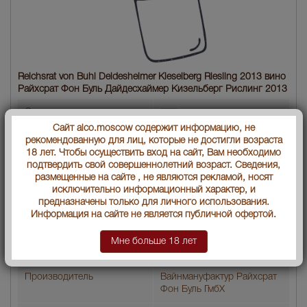
Reichsrat von Buhl Deidesheimer Kieselberg Riesling 2013 вино
Райхсрат Фон Буль Дайдесхаймер Кизельберг Рислинг 2013
Страна производства
Германия
Сайт alco.moscow содержит информацию, не
рекомендованную для лиц, которые не достигли возраста
Объем бутылки
0.75 л
18 лет. Чтобы осуществить вход на сайт, Вам необходимо
подтвердить свой совершеннолетний возраст. Сведения,
Градус
13.5
размещенные на сайте , не являются рекламой, носят
исключительно информационный характер, и
Год производства
2013
предназначены только для личного использования.
Информация на сайте не является публичной офертой.
Вид вина
Белое сухое
Мне больше 18 лет
Артикул
24626
Производитель
Вайнмануфактур Райхсрат
Фон Буль ГмбХ