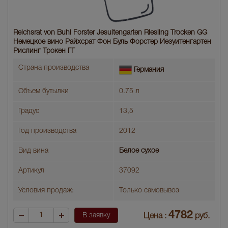
Reichsrat von Buhl Forster Jesuitengarten Riesling Trocken GG
Немецкое вино Райхсрат Фон Буль Форстер Иезуитенгартен
Рислинг Трокен ГГ
Страна производства
Германия
Объем бутылки
0.75 л
Градус
13,5
Год производства
2012
Вид вина
Белое сухое
Артикул
37092
Условия продаж:
Только самовывоз
4782
В заявку
Цена :
руб.