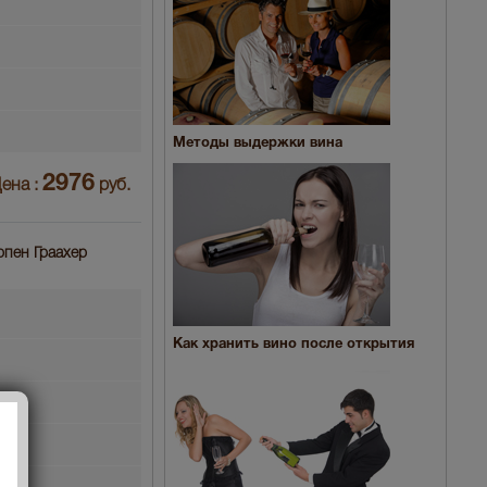
Методы выдержки вина
2976
ена :
руб.
рпен Граахер
Как хранить вино после открытия