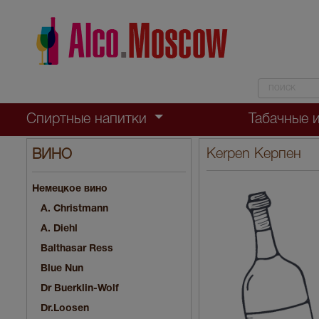
Спиртные напитки
Табачные 
Kerpen Керпен
ВИНО
Немецкое вино
A. Christmann
A. Diehl
Balthasar Ress
Blue Nun
Dr Buerklin-Wolf
Dr.Loosen