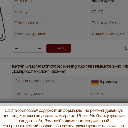
Вид вина
Белое сухое
Артикул
37157
Производитель
"Вайнгут Керпен"
Условия продаж:
Только самовывоз
В заявку
Ц
Kerpen Graacher Domprobst Riesling Kabinett Немецкое вино Ке
Домпробст Рислинг Кабинет
Страна производства
Германия
Объем бутылки
0.75 л
Градус
7,5
Сайт alco.moscow содержит информацию, не рекомендованную
для лиц, которые не достигли возраста 18 лет. Чтобы осуществить
Год производства
2019
вход на сайт, Вам необходимо подтвердить свой
совершеннолетний возраст. Сведения, размещенные на сайте , не
Вид вина
Белое полусладкое