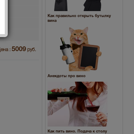
Как правильно открыть бутылку
вина
фер
5009
ена :
руб.
Анекдоты про вино
Как пить вино. Подача к столу