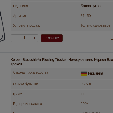
Вид вина
Белое сухое
Артикул
37159
Условия продаж:
Только самовывоз
В заявку
Ц
Kerpen Blauschiefer Riesling Trocken Немецкое вино Керпен Б
Трокен
Страна производства
Германия
Объем бутылки
0.75 л
Градус
11
Год производства
2024