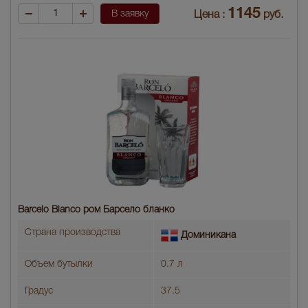
1145
В заявку
Цена :
руб.
Barcelo Blanco ром Барсело бланко
Страна производства
Доминикана
Объем бутылки
0.7 л
Градус
37.5