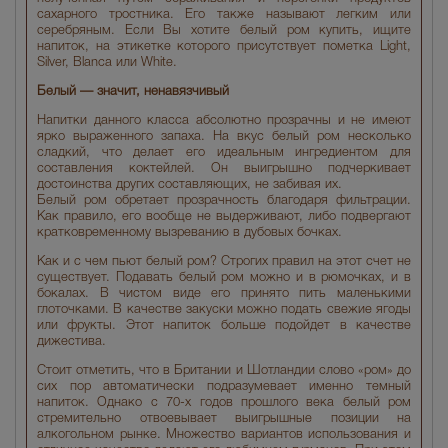
сахарного тростника. Его также называют легким или
серебряным. Если Вы хотите белый ром купить, ищите
напиток, на этикетке которого присутствует пометка Light,
Silver, Blanca или White.
Белый — значит, ненавязчивый
Напитки данного класса абсолютно прозрачны и не имеют
ярко выраженного запаха. На вкус белый ром несколько
сладкий, что делает его идеальным ингредиентом для
составления коктейлей. Он выигрышно подчеркивает
достоинства других составляющих, не забивая их.
Белый ром обретает прозрачность благодаря фильтрации.
Как правило, его вообще не выдерживают, либо подвергают
кратковременному вызреванию в дубовых бочках.
Как и с чем пьют белый ром? Строгих правил на этот счет не
существует. Подавать белый ром можно и в рюмочках, и в
бокалах. В чистом виде его принято пить маленькими
глоточками. В качестве закуски можно подать свежие ягоды
или фрукты. Этот напиток больше подойдет в качестве
дижестива.
Стоит отметить, что в Британии и Шотландии слово «ром» до
сих пор автоматически подразумевает именно темный
напиток. Однако с 70-х годов прошлого века белый ром
стремительно отвоевывает выигрышные позиции на
алкогольном рынке. Множество вариантов использования и