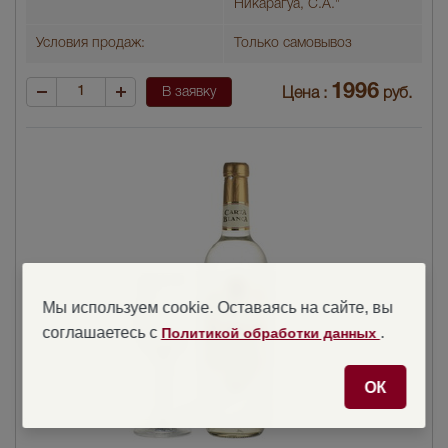
Никарагуа, С.А."
Условия продаж:
Только самовывоз
1996
В заявку
Цена :
руб.
Мы используем cookie. Оставаясь на сайте, вы
соглашаетесь с
.
Политикой обработки данных
ОК