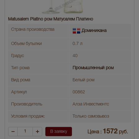
Matusalem Platino ром Матусалем Платино
Страна производства
Доминикана
Объем бутылки
0.7 л
Градус
40
Тип рома
Промышленный ром
Вид рома
Белый ром
Артикул
00862
Производитель
Алза Инвестментс
Условия продаж:
Только самовывоз
1572
В заявку
Цена :
руб.