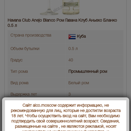
Havana Club Anejo Blanco Ром Гавана Клуб Аньехо Бланко
0.5 л
Страна производства
Куба
Объем бутылки
0.5 л
Градус
40
Тип рома
Промышленный ром
Вид рома
Белый ром
Выдержка лет
3
Сайт alco.moscow содержит информацию, не
Артикул
35275
рекомендованную для лиц, которые не достигли возраста
18 лет. Чтобы осуществить вход на сайт, Вам необходимо
Производитель
«ГАВАНА КЛУБ
подтвердить свой совершеннолетний возраст. Сведения,
ИНТЕРНЕШНЛ С.А.»
размещенные на сайте , не являются рекламой, носят