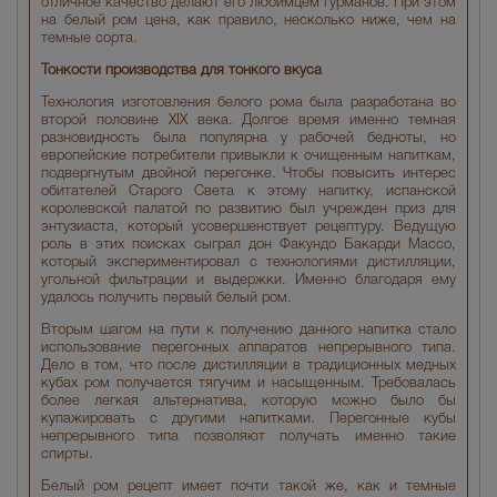
отличное качество делают его любимцем гурманов. При этом
на белый ром цена, как правило, несколько ниже, чем на
темные сорта.
Тонкости производства для тонкого вкуса
Технология изготовления белого рома была разработана во
второй половине XIX века. Долгое время именно темная
разновидность была популярна у рабочей бедноты, но
европейские потребители привыкли к очищенным напиткам,
подвергнутым двойной перегонке. Чтобы повысить интерес
обитателей Старого Света к этому напитку, испанской
королевской палатой по развитию был учрежден приз для
энтузиаста, который усовершенствует рецептуру. Ведущую
роль в этих поисках сыграл дон Факундо Бакарди Массо,
который экспериментировал с технологиями дистилляции,
угольной фильтрации и выдержки. Именно благодаря ему
удалось получить первый белый ром.
Вторым шагом на пути к получению данного напитка стало
использование перегонных аппаратов непрерывного типа.
Дело в том, что после дистилляции в традиционных медных
кубах ром получается тягучим и насыщенным. Требовалась
более легкая альтернатива, которую можно было бы
купажировать с другими напитками. Перегонные кубы
непрерывного типа позволяют получать именно такие
спирты.
Белый ром рецепт имеет почти такой же, как и темные