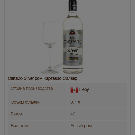
Cartavio Silver ром Картавио Силвер
Страна производства
Перу
Объем бутылки
0.7 л
Градус
40
Вид рома
Белый ром