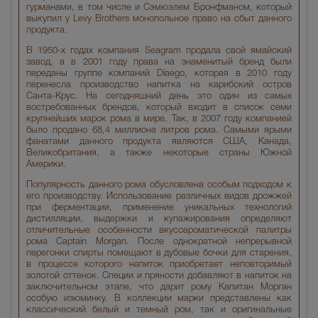
гурманами, в том числе и Сэмюэлем Бронфманом, который
выкупил у Levy Brothers монопольное право на сбыт данного
продукта.
В 1950-х годах компания Seagram продала свой ямайский
завод, а в 2001 году права на знаменитый бренд были
переданы группе компаний Diaego, которая в 2010 году
перенесла производство напитка на карибский остров
Санта-Крус. На сегодняшний день это один из самых
востребованных брендов, который входит в список семи
крупнейших марок рома в мире. Так, в 2007 году компанией
было продано 68,4 миллиона литров рома. Самыми ярыми
фанатами данного продукта являются США, Канада,
Великобритания, а также некоторые страны Южной
Америки.
Популярность данного рома обусловлена особым подходом к
его производству. Использование различных видов дрожжей
при ферментации, применение уникальных технологий
дистилляции, выдержки и купажирования определяют
отличительные особенности вкусоароматической палитры
рома Captain Morgan. После однократной непрерывной
перегонки спирты помещают в дубовые бочки для старения,
в процессе которого напиток приобретает неповторимый
золотой оттенок. Специи и пряности добавляют в напиток на
заключительном этапе, что дарит рому Капитан Морган
особую изюминку. В коллекции марки представлены как
классический белый и темный ром, так и оригинальные