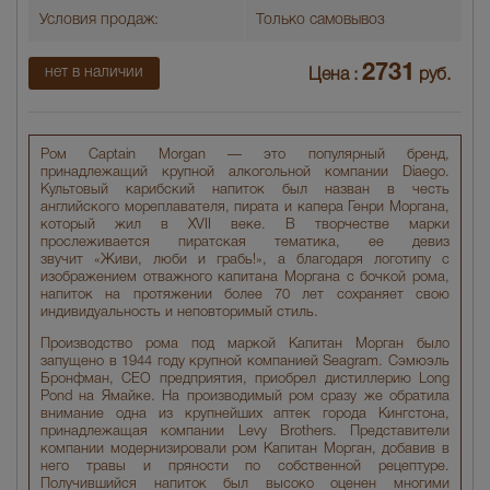
Условия продаж:
Только самовывоз
2731
нет в наличии
Цена :
руб.
Ром Captain Morgan — это популярный бренд,
принадлежащий крупной алкогольной компании Diaego.
Культовый карибский напиток был назван в честь
английского мореплавателя, пирата и капера Генри Моргана,
который жил в XVII веке. В творчестве марки
прослеживается пиратская тематика, ее девиз
звучит «Живи, люби и грабь!», а благодаря логотипу с
изображением отважного капитана Моргана с бочкой рома,
напиток на протяжении более 70 лет сохраняет свою
индивидуальность и неповторимый стиль.
Производство рома под маркой Капитан Морган было
запущено в 1944 году крупной компанией Seagram. Сэмюэль
Бронфман, СЕО предприятия, приобрел дистиллерию Long
Pond на Ямайке. На производимый ром сразу же обратила
внимание одна из крупнейших аптек города Кингстона,
принадлежащая компании Levy Brothers. Представители
компании модернизировали ром Капитан Морган, добавив в
него травы и пряности по собственной рецептуре.
Получившийся напиток был высоко оценен многими