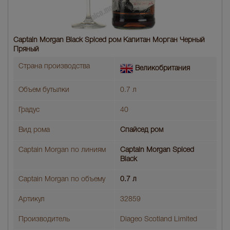
Captain Morgan Black Spiced ром Капитан Морган Черный
Пряный
Страна производства
Великобритания
Объем бутылки
0.7 л
Градус
40
Вид рома
Спайсед ром
Captain Morgan по линиям
Captain Morgan Spiced
Black
Captain Morgan по объему
0.7 л
Артикул
32859
Производитель
Diageo Scotland Limited