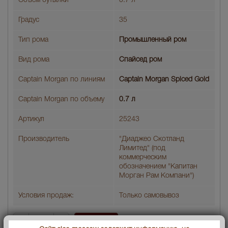
Объем бутылки
0.7 л
Градус
35
Тип рома
Промышленный ром
Вид рома
Спайсед ром
Captain Morgan по линиям
Captain Morgan Spiced Gold
Captain Morgan по объему
0.7 л
Артикул
25243
Производитель
"Диаджео Скотланд
Лимитед" (под
коммерческим
обозначением "Капитан
Морган Рам Компани")
Условия продаж:
Только самовывоз
2244
В заявку
Цена :
руб.