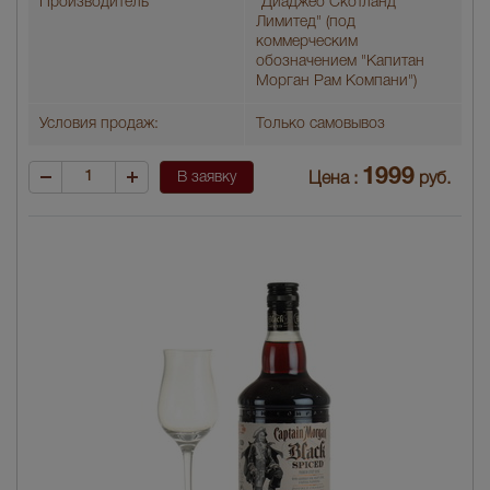
Производитель
"Диaджео Скотланд
Лимитед" (под
коммерческим
обозначением "Капитан
Морган Рам Компани")
Условия продаж:
Только самовывоз
1999
В заявку
Цена :
руб.