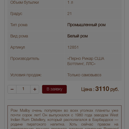
Объем бутылки
1 л
Градус
21
Тип рома
Промышленный ром
Вид рома
Белый ром
Артикул
12851
Производитель
«Перно Рикар США
Боттлинг, ЛЛС»
Условия продаж:
Только самовывоз
3110
В заявку
Цена :
руб.
Ром Maliby очень популярен во всех уголках планеты уже
почти сорок лет! Он выпускался с 1980 года заводом West
Indian Rum Distellery, который располагался в Барбардосе —
родине пиратского напитка. Хоть сейчас правом на