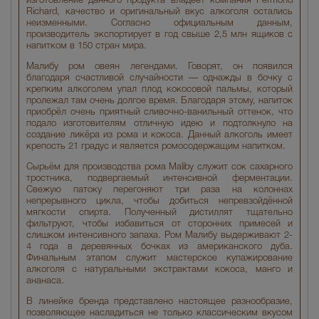
изготовление данного продукта владеет компания Permond
Richard, качество и оригинальный вкус алкоголя остались
неизменными. Согласно официальным данным,
производитель экспортирует в год свыше 2,5 млн ящиков с
напитком в 150 стран мира.
Малибу ром овеян легендами. Говорят, он появился
благодаря счастливой случайности — однажды в бочку с
крепким алкоголем упал плод кокосовой пальмы, который
пролежал там очень долгое время. Благодаря этому, напиток
приобрёл очень приятный сливочно-ванильный оттенок, что
подало изготовителям отличную идею и подтолкнуло на
создание ликёра из рома и кокоса. Данный алкоголь имеет
крепость 21 градус и является ромосодержащим напитком.
Сырьём для производства рома Maliby служит сок сахарного
тростника, подвергаемый интенсивной ферментации.
Свежую патоку перегоняют три раза на колоннах
непрерывного цикла, чтобы добиться непревзойдённой
мягкости спирта. Полученный дистиллят тщательно
фильтруют, чтобы избавиться от сторонних примесей и
слишком интенсивного запаха. Ром Малибу выдерживают 2-
4 года в деревянных бочках из американского дуба.
Финальным этапом служит мастерское купажирование
алкоголя с натуральными экстрактами кокоса, манго и
ананаса.
В линейке бренда представлено настоящее разнообразие,
позволяющее насладиться не только классическим вкусом