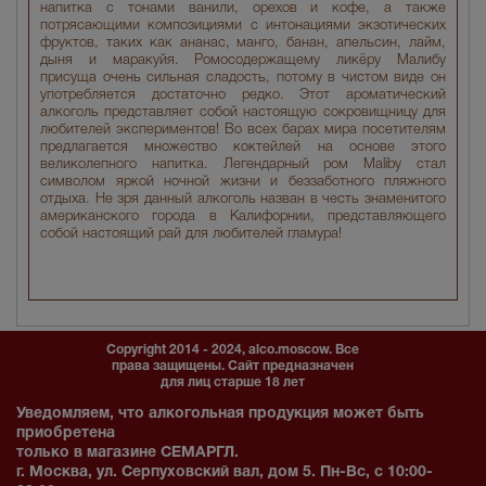
напитка с тонами ванили, орехов и кофе, а также
потрясающими композициями с интонациями экзотических
фруктов, таких как ананас, манго, банан, апельсин, лайм,
дыня и маракуйя. Ромосодержащему ликёру Малибу
присуща очень сильная сладость, потому в чистом виде он
употребляется достаточно редко. Этот ароматический
алкоголь представляет собой настоящую сокровищницу для
любителей экспериментов! Во всех барах мира посетителям
предлагается множество коктейлей на основе этого
великолепного напитка. Легендарный ром Maliby стал
символом яркой ночной жизни и беззаботного пляжного
отдыха. Не зря данный алкоголь назван в честь знаменитого
американского города в Калифорнии, представляющего
собой настоящий рай для любителей гламура!
Copyright 2014 - 2024, alco.moscow. Все
права защищены. Сайт предназначен
для лиц старше 18 лет
Уведомляем, что алкогольная продукция может быть
приобретена
только в магазине СЕМАРГЛ.
г. Москва, ул. Серпуховский вал, дом 5. Пн-Вс, с 10:00-