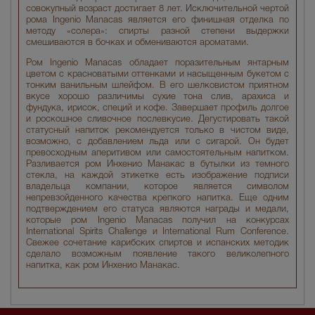
совокупный возраст достигает 8 лет. Исключительной чертой
рома Ingenio Manacas является его финишная отделка по
методу «солера»: спирты разной степени выдержки
смешиваются в бочках и обмениваются ароматами.
Ром Ingenio Manacas обладает поразительным янтарным
цветом с красноватыми оттенками и насыщенным букетом с
тонким ванильным шлейфом. В его шелковистом приятном
вкусе хорошо различимы сухие тона слив, арахиса и
фундука, ирисок, специй и кофе. Завершает профиль долгое
и роскошное сливочное послевкусие. Дегустировать такой
статусный напиток рекомендуется только в чистом виде,
возможно, с добавлением льда или с сигарой. Он будет
превосходным аперитивом или самостоятельным напитком.
Разливается ром Инхенио Манакас в бутылки из темного
стекла, на каждой этикетке есть изображение подписи
владельца компании, которое является символом
непревзойденного качества крепкого напитка. Еще одним
подтверждением его статуса являются награды и медали,
которые ром Ingenio Manacas получил на конкурсах
International Spirits Challenge и International Rum Conference.
Свежее сочетание карибских спиртов и испанских методик
сделало возможным появление такого великолепного
напитка, как ром Инхенио Манакас.