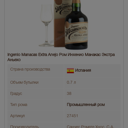
Ingenio Manacas Extra Anejo Ром Инxенио Мaнакас Экстра
Аньехо
Страна производства
Испания
Объем бутылки
0.7 л
Градус
38
Тип рома
Промышленный ром
Артикул
27451
Производитель
Санчес Ромате Хнос, С.А.