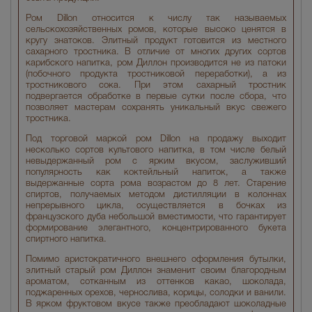
Ром Dillon относится к числу так называемых
сельскохозяйственных ромов, которые высоко ценятся в
кругу знатоков. Элитный продукт готовится из местного
сахарного тростника. В отличие от многих других сортов
карибского напитка, ром Диллон производится не из патоки
(побочного продукта тростниковой переработки), а из
тростникового сока. При этом сахарный тростник
подвергается обработке в первые сутки после сбора, что
позволяет мастерам сохранять уникальный вкус свежего
тростника.
Под торговой маркой ром Dillon на продажу выходит
несколько сортов культового напитка, в том числе белый
невыдержанный ром с ярким вкусом, заслуживший
популярность как коктейльный напиток, а также
выдержанные сорта рома возрастом до 8 лет. Старение
спиртов, получаемых методом дистилляции в колоннах
непрерывного цикла, осуществляется в бочках из
французского дуба небольшой вместимости, что гарантирует
формирование элегантного, концентрированного букета
спиртного напитка.
Помимо аристократичного внешнего оформления бутылки,
элитный старый ром Диллон знаменит своим благородным
ароматом, сотканным из оттенков какао, шоколада,
поджаренных орехов, чернослива, корицы, солодки и ванили.
В ярком фруктовом вкусе также преобладают шоколадные