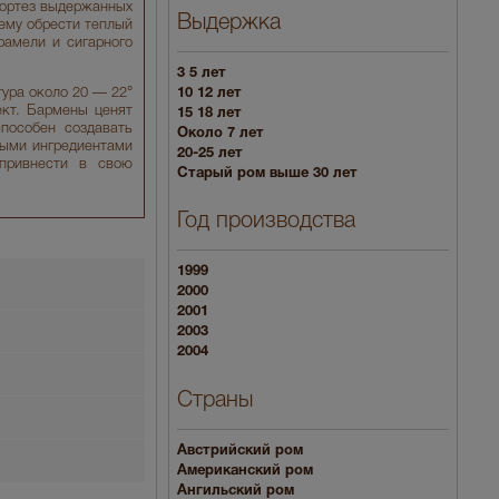
Кортез выдержанных
Выдержка
 ему обрести теплый
рамели и сигарного
3 5 лет
ура около 20 — 22°
10 12 лет
кт. Бармены ценят
15 18 лет
пособен создавать
Около 7 лет
ными ингредиентами
20-25 лет
привнести в свою
Старый ром выше 30 лет
Год производства
1999
2000
2001
2003
2004
Страны
Австрийский ром
Американский ром
Ангильский ром