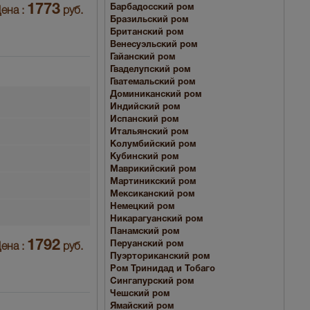
1773
Барбадосский ром
ена :
руб.
Бразильский ром
Британский ром
Венесуэльский ром
Гайанский ром
Гваделупский ром
Гватемальский ром
Доминиканский ром
Индийский ром
Испанский ром
Итальянский ром
Колумбийский ром
Кубинский ром
Маврикийский ром
Мартиникский ром
Мексиканский ром
Немецкий ром
Никарагуанский ром
Панамский ром
1792
Перуанский ром
ена :
руб.
Пуэрториканский ром
Ром Тринидад и Тобаго
Сингапурский ром
Чешский ром
Ямайский ром