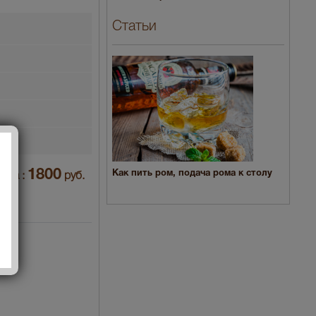
Статьи
1800
Как пить ром, подача рома к столу
ена :
руб.