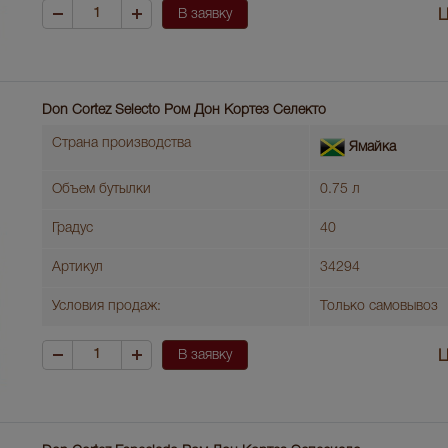
В заявку
Ц
Don Cortez Selecto Ром Дон Кортез Селекто
Страна производства
Ямайка
Объем бутылки
0.75 л
Градус
40
Артикул
34294
Условия продаж:
Только самовывоз
В заявку
Ц