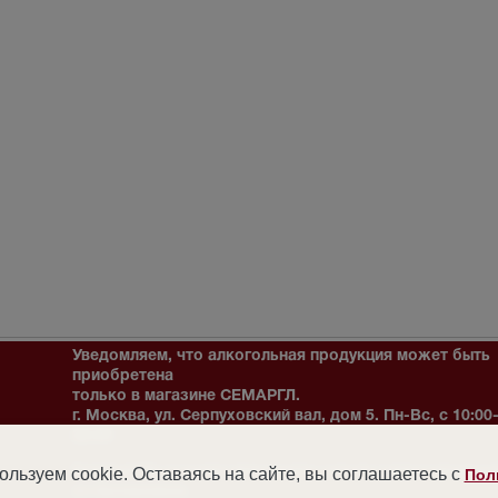
Уведомляем, что алкогольная продукция может быть
приобретена
только в магазине СЕМАРГЛ.
г. Москва, ул. Серпуховский вал, дом 5. Пн-Вс, с 10:00
22:00
льзуем cookie. Оставаясь на сайте, вы соглашаетесь с
Внимание! Мы не можем гарантировать наличия товара в магазине 
Пол
его бронирования.