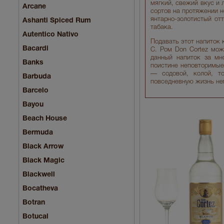
мягкий, свежий вкус и 
Arcane
сортов на протяжении н
янтарно-золотистый от
Ashanti Spiced Rum
табака.
Autentico Nativo
Подавать этот напиток 
Bacardi
С. Ром Don Cortez мо
данный напиток за мн
Banks
поистине неповторимые
— содовой, колой, т
Barbuda
повседневную жизнь не
Barcelo
Bayou
Beach House
Bermuda
Black Arrow
Black Magic
Blackwell
Bocatheva
Botran
Botucal