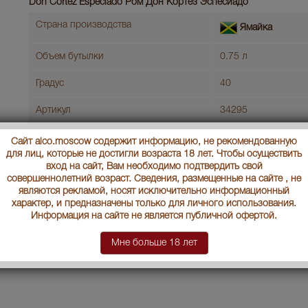
Don Cortez Especiado Ром Дон Кортез Эспесиадо
Страна производства
Ямайка
Объем бутылки
0.75 л
Градус
40
Артикул
34295
Условия продаж:
Только самовывоз
Сайт alco.moscow содержит информацию, не рекомендованную
для лиц, которые не достигли возраста 18 лет. Чтобы осуществить
вход на сайт, Вам необходимо подтвердить свой
В заявку
Ц
совершеннолетний возраст. Сведения, размещенные на сайте , не
являются рекламой, носят исключительно информационный
характер, и предназначены только для личного использования.
Информация на сайте не является публичной офертой.
Мне больше 18 лет