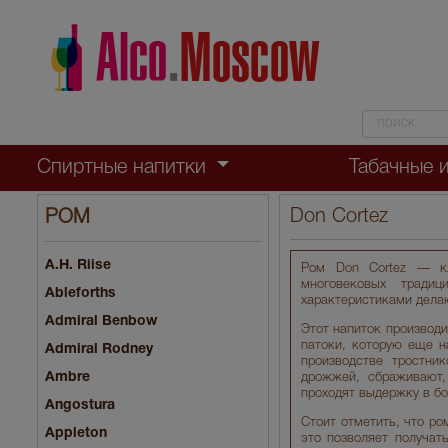
Спиртные напитки
Табачные 
Don Cortez
РОМ
A.H. Riise
Ром Don Cortez — кл
многовековых тради
Ableforths
характеристиками дела
Admiral Benbow
Этот напиток производи
патоки, которую еще н
Admiral Rodney
производстве тростни
Ambre
дрожжей, сбраживают,
проходят выдержку в бо
Angostura
Стоит отметить, что ро
Appleton
это позволяет получат