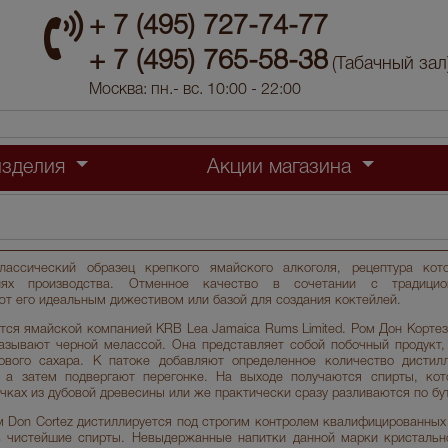
+ 7 (495) 727-74-77
+ 7 (495) 765-58-38
(Табачный зал
Москва: пн.- вс. 10:00 - 22:00
изделия
Акции магазина
ассический образец крепкого ямайского алкоголя, рецептура кот
циях производства. Отменное качество в сочетании с традици
ют его идеальным дижестивом или базой для создания коктейлей.
тся ямайской компанией KRB Lea Jamaica Rums Limited. Ром Дон Кортез
азывают черной мелассой. Она представляет собой побочный продукт
кового сахара. К патоке добавляют определенное количество дистил
 а затем подвергают перегонке. На выходе получаются спирты, кот
чках из дубовой древесины или же практически сразу разливаются по б
м Don Cortez дистиллируется под строгим контролем квалифицированных
ь чистейшие спирты. Невыдержанные напитки данной марки кристальн