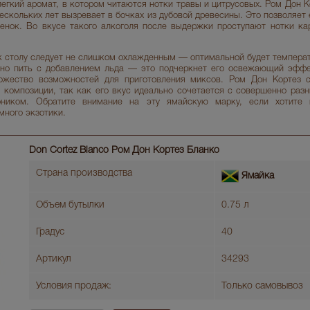
легкий аромат, в котором читаются нотки травы и цитрусовых. Ром Дон 
ескольких лет вызревает в бочках из дубовой древесины. Это позволяет
тенок. Во вкусе такого алкоголя после выдержки проступают нотки ка
к столу следует не слишком охлажденным — оптимальной будет температ
жно пить с добавлением льда — это подчеркнет его освежающий эффе
ожество возможностей для приготовления миксов. Ром Дон Кортез с
 композиции, так как его вкус идеально сочетается с совершенно раз
оником. Обратите внимание на эту ямайскую марку, если хотите 
много экзотики.
Don Cortez Blanco Ром Дон Кортез Бланко
Страна производства
Ямайка
Объем бутылки
0.75 л
Градус
40
Артикул
34293
Условия продаж:
Только самовывоз