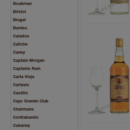
Boukman
Bristol
Brugal
Bumbu
Calados
Caliche
Caney
Captain Morgan
Captains Rum
Carta Vieja
Cartavio
Castillo
Cayo Grande Club
Chairmans
Contrabando
Cubaney