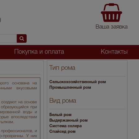
)
Ваша заявка
Покупка и оплата
Контакты
Тип рома
Cельскохозяйственный ром
орого основана на
Промышленный ром
онными вкусовыми
Вид рома
 создают на основе
, образующийся при
лированной воды и
Белый ром
орые впоследствии
Выдержанный ром
утылкам.
Система солера
 профессионалов, и
Спайсед ром
о-прозрачны. У них