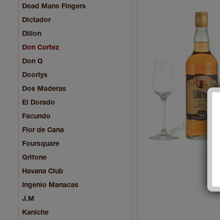
Dead Mans Fingers
Dictador
Dillon
Don Cortez
Don Q
Doorlys
Dos Maderas
El Dorado
Facundo
Flor de Cana
Foursquare
Grifone
Havana Club
Ingenio Manacas
J.M
Kaniche