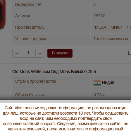
Выдержка лет
7
Артикул
28939
Производитель
"МОХАН МИКИН ЛТ
Условия продаж:
Только самовывоз
В заявку
Ц
Old Monk White ром Олд Монк Белый 0,75 л
Страна производства
Индия
Объем бутылки
0.75 л
Градус
42.8
Сайт alco.moscow содержит информацию, не рекомендованную
для лиц, которые не достигли возраста 18 лет. Чтобы осуществить
Тип рома
Промышленный ро
вход на сайт, Вам необходимо подтвердить свой
совершеннолетний возраст. Сведения, размещенные на сайте , не
Вид рома
Белый ром
являются рекламой, носят исключительно информационный