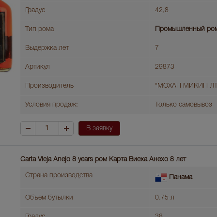
Градус
42,8
Тип рома
Промышленный ро
Выдержка лет
7
Артикул
29873
Производитель
"МОХАН МИКИН ЛТ
Условия продаж:
Только самовывоз
В заявку
Carta Vieja Anejo 8 years ром Карта Виеха Анехо 8 лет
Страна производства
Панама
Объем бутылки
0.75 л
Градус
38