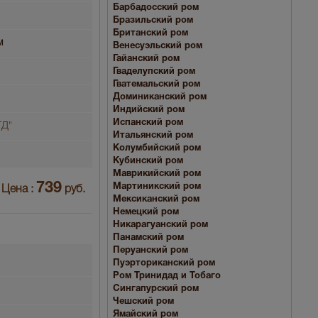
Барбадосский ром
Бразильский ром
Британский ром
м
Венесуэльский ром
Гайанский ром
Гваделупский ром
Гватемальский ром
Доминиканский ром
Индийский ром
Испанский ром
Д"
Итальянский ром
Колумбийский ром
Кубинский ром
Маврикийский ром
739
Мартиникский ром
Цена :
руб.
Мексиканский ром
Немецкий ром
Никарагуанский ром
Панамский ром
Перуанский ром
Пуэрториканский ром
Ром Тринидад и Тобаго
Сингапурский ром
Чешский ром
Ямайский ром