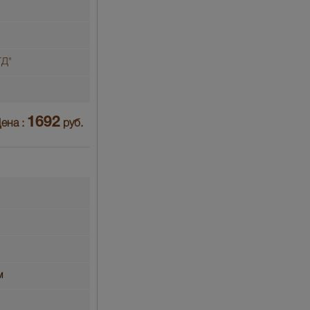
Д"
1692
ена :
руб.
м