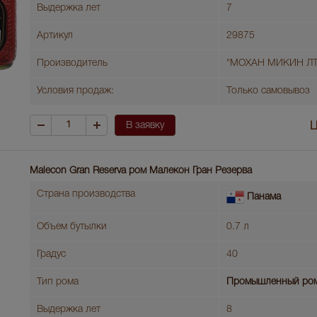
Выдержка лет
7
Артикул
29875
Производитель
"МОХАН МИКИН ЛТ
Условия продаж:
Только самовывоз
В заявку
Ц
Malecon Gran Reserva ром Малекон Гран Резерва
Страна производства
Панама
Объем бутылки
0.7 л
Градус
40
Тип рома
Промышленный ро
Выдержка лет
8