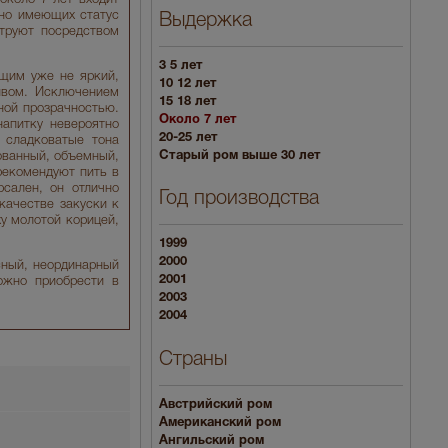
нно имеющих статус
Выдержка
труют посредством
3 5 лет
ющим уже не яркий,
10 12 лет
ивом. Исключением
15 18 лет
ной прозрачностью.
Около 7 лет
напитку невероятно
20-25 лет
 сладковатые тона
Старый ром выше 30 лет
ованный, объемный,
рекомендуют пить в
сален, он отлично
Год производства
качестве закуски к
у молотой корицей,
1999
2000
сный, неординарный
2001
ожно приобрести в
2003
2004
Страны
Австрийский ром
Американский ром
Ангильский ром