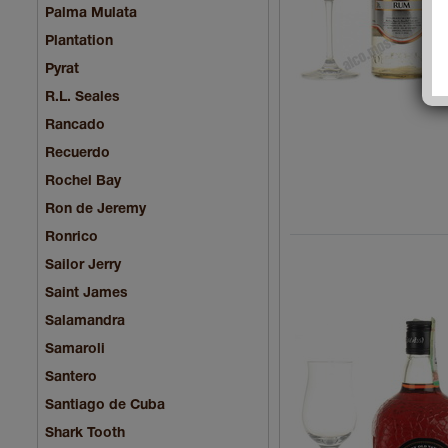
Palma Mulata
Plantation
Pyrat
R.L. Seales
Rancado
Recuerdo
Rochel Bay
Ron de Jeremy
Ronrico
Sailor Jerry
Saint James
Salamandra
Samaroli
Santero
Santiago de Cuba
Shark Tooth