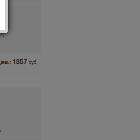
Д"
1357
ена :
руб.
м