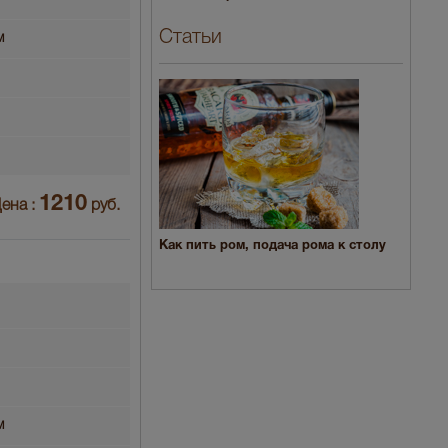
Статьи
м
1210
ена :
руб.
Как пить ром, подача рома к столу
м