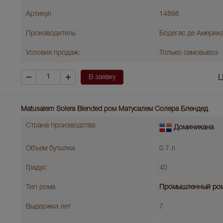
Артикул
14898
Производитель
Бодегас де Америк
Условия продаж:
Только самовывоз
В заявку
Ц
Matusalem Solera Blended ром Матусалем Солера Блендед
Страна производства
Доминикана
Объем бутылки
0.7 л
Градус
40
Тип рома
Промышленный ро
Выдержка лет
7