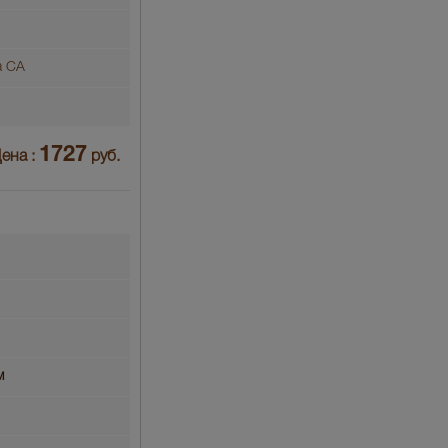
а СА
1727
ена :
руб.
м