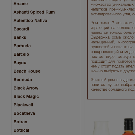
Arcane
множество уникальных 
напитков премиум-клас
Ashanti Spiced Rum
активированного угля, 
Autentico Nativo
Ром около 7 лет отлич
играющий на солнце я
Bacardi
являются только белые
Banks
Выдержка рома около 7
насыщенный, многогра
Barbuda
пряностей и пикантные 
раскрывающийся медлен
Barcelo
чистом виде, смакуя к
подходит для приготовл
Bayou
нему стоит подать апе
Beach House
можно выбрать и други
Bermuda
Элитный ром с выдержк
напиток лучше выбрат
Black Arrow
качестве солидного под
Black Magic
Blackwell
Bocatheva
Botran
Botucal