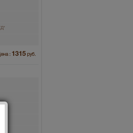
Д"
1315
ена :
руб.
м