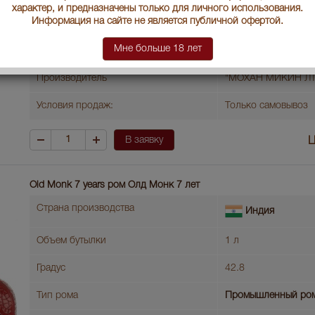
характер, и предназначены только для личного использования.
Информация на сайте не является публичной офертой.
Выдержка лет
7
Мне больше 18 лет
Артикул
36231
Производитель
"МОХАН МИКИН ЛТ
Условия продаж:
Только самовывоз
В заявку
Ц
Old Monk 7 years ром Олд Монк 7 лет
Страна производства
Индия
Объем бутылки
1 л
Градус
42.8
Тип рома
Промышленный ро