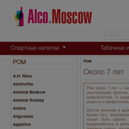
Спиртные напитки
Табачные 
РОМ
РОМ
Около 7 лет
A.H. Riise
Ableforths
Ром около 7 лет — ве
Admiral Benbow
экзотическим букетом
возможностей. У каж
Admiral Rodney
рецепты и профессиона
Ambre
Долгое хранение в дер
Кроме того, вкусоаром
Angostura
может быть разной. 
выдерживались в разны
Appleton
ромовые спирты, доста