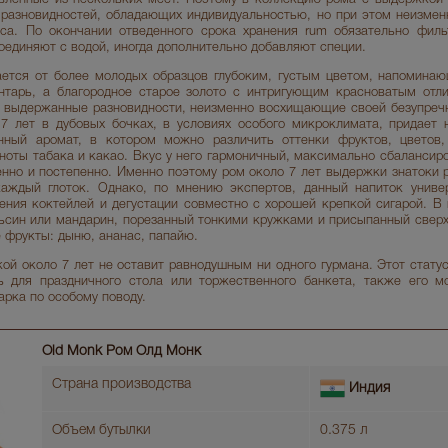
разновидностей, обладающих индивидуальностью, но при этом неизме
са. По окончании отведенного срока хранения rum обязательно филь
соединяют с водой, иногда дополнительно добавляют специи.
ается от более молодых образцов глубоким, густым цветом, напомина
нтарь, а благородное старое золото с интригующим красноватым отл
 выдержанные разновидности, неизменно восхищающие своей безупреч
 лет в дубовых бочках, в условиях особого микроклимата, придает 
нный аромат, в котором можно различить оттенки фруктов, цветов,
ноты табака и какао. Вкус у него гармоничный, максимально сбалансир
но и постепенно. Именно поэтому ром около 7 лет выдержки знатоки 
аждый глоток. Однако, по мнению экспертов, данный напиток универ
ения коктейлей и дегустации совместно с хорошей крепкой сигарой. В 
льсин или мандарин, порезанный тонкими кружками и присыпанный сверх
е фрукты: дыню, ананас, папайю.
ой около 7 лет не оставит равнодушным ни одного гурмана. Этот стату
ь для праздничного стола или торжественного банкета, также его м
арка по особому поводу.
Old Monk Ром Олд Монк
Страна производства
Индия
Объем бутылки
0.375 л