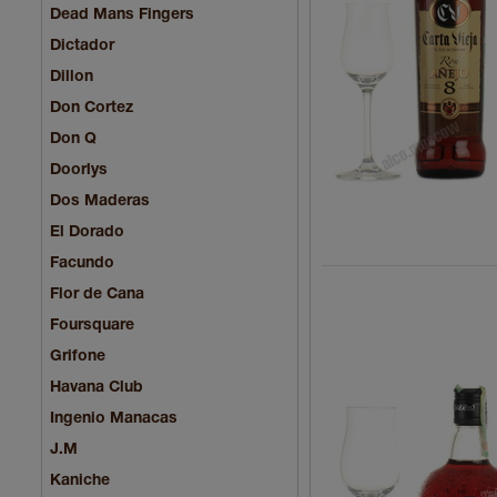
Dead Mans Fingers
Dictador
Dillon
Don Cortez
Don Q
Doorlys
Dos Maderas
El Dorado
Facundo
Flor de Cana
Foursquare
Grifone
Havana Club
Ingenio Manacas
J.M
Kaniche