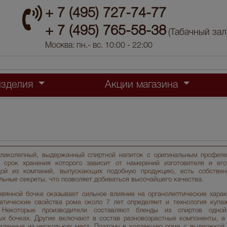
+ 7 (495) 727-74-77
+ 7 (495) 765-58-38
(Табачный зал
Москва: пн.- вс. 10:00 - 22:00
изделия
Акции магазина
ликолепный, выдержанный спиртной напиток с оригинальным профил
, срок хранения которого зависит от намерений изготовителя и его
дой из компаний, выпускающих подобную продукцию, есть собстве
льные секреты, что позволяет добиваться высочайшего качества.
евянной бочке оказывает сильное влияние на органолептические харак
атические свойства рома около 7 лет определяет и технология купа
Некоторые производители составляют бленды из спиртов одной
х бочках. Другие включают в состав разновозрастные компоненты, а
вленные из нескольких мест. Поэтому в коллекцию рома с выдержкой 