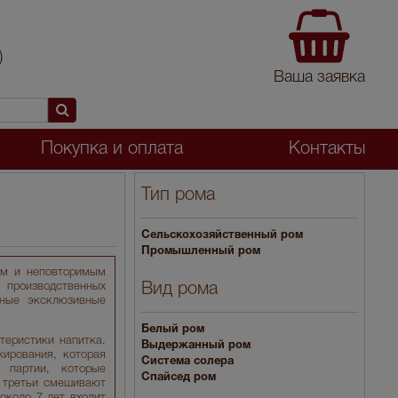
)
Ваша заявка
Покупка и оплата
Контакты
Тип рома
Cельскохозяйственный ром
Промышленный ром
ем и неповторимым
 производственных
Вид рома
нные эксклюзивные
Белый ром
теристики напитка.
Выдержанный ром
жирования, которая
Система солера
 партии, которые
Спайсед ром
 третьи смешивают
около 7 лет входит