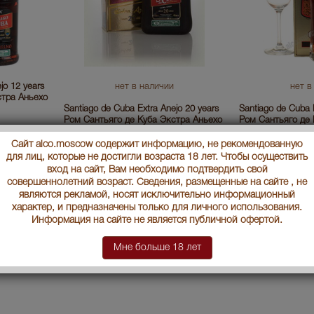
jo 12 years
нет в наличии
нет в
стра Аньехо
Santiago de Cuba Extra Anejo 20 years
Santiago de Cuba 
Ром Сантьяго де Куба Экстра Аньехо
Ром Сантьяго де 
20 лет
25 лет
Сайт alco.moscow содержит информацию, не рекомендованную
11890 руб.
52500 руб.
для лиц, которые не достигли возраста 18 лет. Чтобы осуществить
вход на сайт, Вам необходимо подтвердить свой
совершеннолетний возраст. Сведения, размещенные на сайте , не
являются рекламой, носят исключительно информационный
характер, и предназначены только для личного использования.
Информация на сайте не является публичной офертой.
Мне больше 18 лет