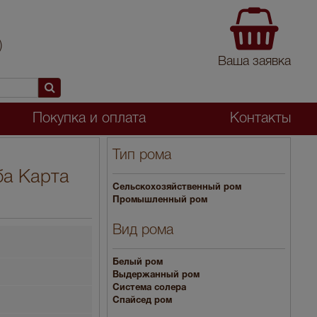
)
Ваша заявка
Покупка и оплата
Контакты
Тип рома
ба Карта
Cельскохозяйственный ром
Промышленный ром
Вид рома
Белый ром
Выдержанный ром
Система солера
Спайсед ром