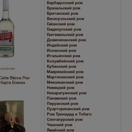
Барбадосский ром
Бразильский ром
Британский ром
Венесуэльский ром
Гайанский ром
Гваделупский ром
Гватемальский ром
Доминиканский ром
Индийский ром
Испанский ром
Итальянский ром
Колумбийский ром
Кубинский ром
 наличии
Маврикийский ром
Мартиникский ром
Carta Blanca Ром
Мексиканский ром
 Карта Бланка
Немецкий ром
Никарагуанский ром
Панамский ром
Перуанский ром
Пуэрториканский ром
Ром Тринидад и Тобаго
Сингапурский ром
Чешский ром
Ямайский ром