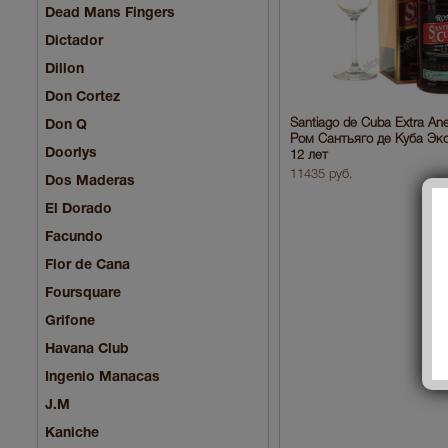
Dead Mans Fingers
Dictador
Dillon
Don Cortez
Santiago de Cuba Extra Ane
Don Q
Ром Сантьяго де Куба Эк
Doorlys
12 лет
11435 руб.
Dos Maderas
El Dorado
Facundo
Flor de Cana
Foursquare
Grifone
Havana Club
Ingenio Manacas
J.M
Kaniche