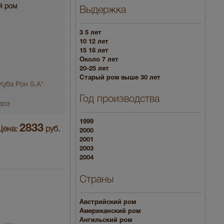
й ром
Выдержка
3 5 лет
10 12 лет
15 18 лет
Около 7 лет
20-25 лет
Старый ром выше 30 лет
Куба Рон S.A"
Год производства
воз
1999
2833
Цена:
руб.
2000
2001
2003
2004
Страны
Австрийский ром
Американский ром
Ангильский ром