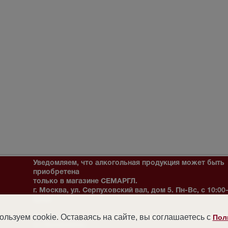
Уведомляем, что алкогольная продукция может быть
приобретена
только в магазине СЕМАРГЛ.
г. Москва, ул. Серпуховский вал, дом 5. Пн-Вс, с 10:00
22:00
льзуем cookie. Оставаясь на сайте, вы соглашаетесь с
Внимание! Мы не можем гарантировать наличия товара в магазине 
Пол
его бронирования.