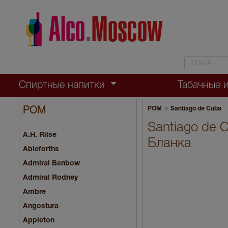
Спиртные напитки
Табачные 
>
РОМ
Santiago de Cuba
РОМ
Santiago de 
A.H. Riise
Бланка
Ableforths
Admiral Benbow
Admiral Rodney
Ambre
Angostura
Appleton