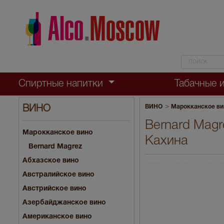
Спиртные напитки
Табачные 
>
ВИНО
Марокканское ви
ВИНО
Bernard Magr
Марокканское вино
Кахина
Bernard Magrez
Абхазское вино
Австралийское вино
Австрийское вино
Азербайджанское вино
Американское вино