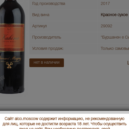
Год производства
2017
Вид вина
Красное сухое
Артикул
29092
Производитель
"Буршанен е С
Условия продаж:
Только самовы
нет в наличии
Сайт alco.moscow содержит информацию, не рекомендованную
для лиц, которые не достигли возраста 18 лет. Чтобы осуществить