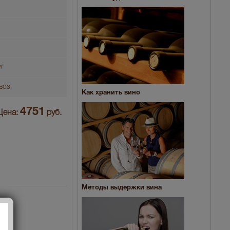
и"
воз
Как хранить вино
4751
Цена:
руб.
Методы выдержки вина