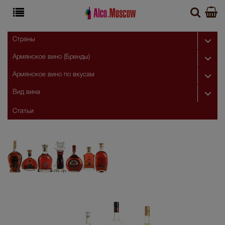
Страны
Армянское вино (Бренды)
Армянское вино по вкусам
Вид вина
Статьи