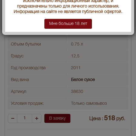
исключительно информационный характер, и
предназначены только для личного использования.
Информация на сайте не является публичной офертой.
Armenia Areni Jubileinij Вино Армения Арени Юбилейный
Мне больше 18 лет
Страна производства
Армения
Объем бутылки
0.75 л
Градус
12,5
Год производства
2011
Вид вина
Белое сухое
Артикул
38630
Условия продаж:
Только самовывоз
518
В заявку
Цена :
руб.