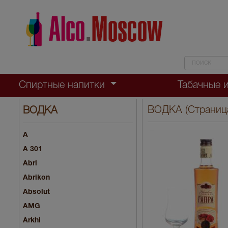
Спиртные напитки
Табачные 
ВОДКА (Страница
ВОДКА
A
A 301
Abri
Abrikon
Absolut
AMG
Arkhi