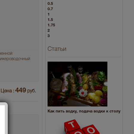
0.5
0.7
1
1.5
1.75
2
3
Статьи
ченной
ликероводочный
449
Цена :
руб.
Как пить водку, подача водки к столу