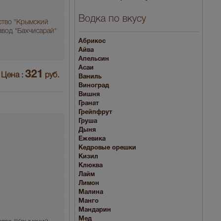
Водка по вкусу
ство "Крымский
авод "Бахчисарай"
Абрикос
Айва
Апельсин
Асаи
321
Цена :
руб.
Ваниль
Виноград
Вишня
Гранат
Грейпфрут
Груша
Дыня
Ежевика
Кедровые орешки
Кизил
Клюква
Лайм
Лимон
Малина
Манго
Мандарин
Мед