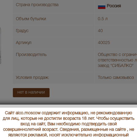
Страна производства
Россия
Объем бутылки
0.5 л
Градус
40
Артикул
40025
Производитель
Общество с ограни
ответственностью 
завод "СИБАЛКО"
Условия продаж:
Только самовывоз
нет в наличии
Sibalco Водка Сибалко 0.5л
Сайт alco.moscow содержит информацию, не рекомендованную
для лиц, которые не достигли возраста 18 лет. Чтобы осуществить
Страна производства
Россия
вход на сайт, Вам необходимо подтвердить свой
совершеннолетний возраст. Сведения, размещенные на сайте , не
являются рекламой, носят исключительно информационный
Объем бутылки
0.5 л