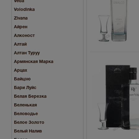
Veda
Volodinka
Zivana
Айрен
Алконост
Алтай
Алтан Туруу
Армянская Марка
Арцах
Байцзю
Бари Луйс
Белая Березка
Беленькая
Беловодье
Белое Золото
Белый Налив