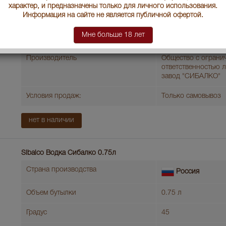
характер, и предназначены только для личного использования.
Информация на сайте не является публичной офертой.
Градус
45
Мне больше 18 лет
Артикул
40028
Производитель
Общество с ограни
ответственностью 
завод "СИБАЛКО"
Условия продаж:
Только самовывоз
нет в наличии
Sibalco Водка Сибалко 0.75л
Страна производства
Россия
Объем бутылки
0.75 л
Градус
45