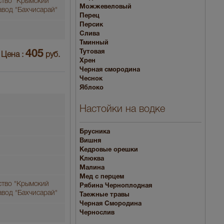
ство "Крымский
Можжевеловый
авод "Бахчисарай"
Перец
Персик
Слива
Тминный
405
Тутовая
Цена :
руб.
Хрен
Черная смородина
Чеснок
Яблоко
Настойки на водке
Брусника
Вишня
Кедровые орешки
Клюква
Малина
Мед с перцем
ство "Крымский
Рябина Черноплодная
авод "Бахчисарай"
Таежные травы
Черная Смородина
Чернослив