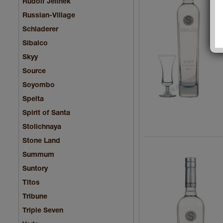
Rudolf Jelinek
Russian-Village
Schladerer
Sibalco
Skyy
Source
Soyombo
Spelta
Spirit of Santa
Stolichnaya
Stone Land
Summum
Suntory
Titos
Tribune
Triple Seven