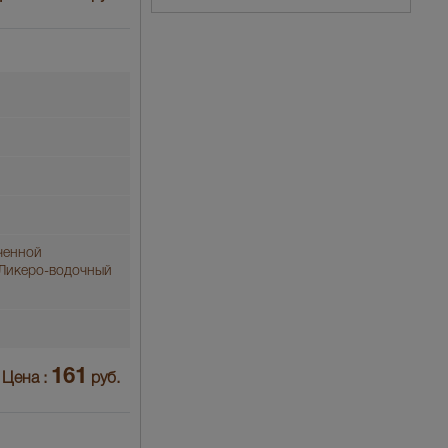
ченной
"Ликеро-водочный
161
Цена :
руб.