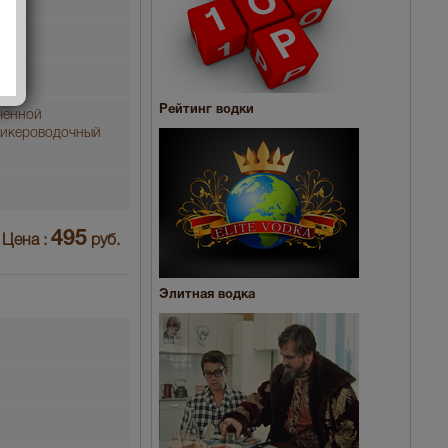
Рейтинг водки
ченной
ликероводочный
495
Цена :
руб.
Элитная водка