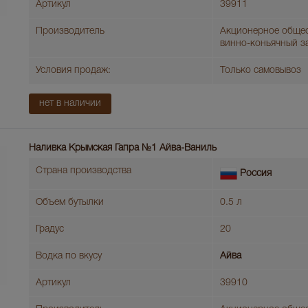
Артикул
39911
Производитель
Акционерное обще
винно-коньячный з
Условия продаж:
Только самовывоз
нет в наличии
Наливка Крымская Гапра №1 Айва-Ваниль
Страна производства
Россия
Объем бутылки
0.5 л
Градус
20
Водка по вкусу
Айва
Артикул
39910