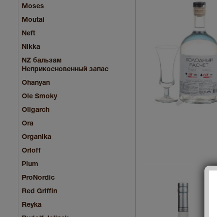
Moses
Moutai
Neft
Nikka
NZ бальзам
Неприкосновенный запас
Ohanyan
Ole Smoky
Oligarch
Ora
Organika
Orloff
Plum
ProNordic
Red Griffin
Reyka