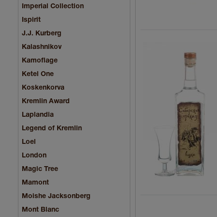
Imperial Collection
Ispirit
J.J. Kurberg
Kalashnikov
Kamoflage
Ketel One
Koskenkorva
Kremlin Award
Laplandia
Legend of Kremlin
Loel
London
Magic Tree
Mamont
Moishe Jacksonberg
Mont Blanc