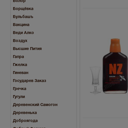
Болор
Борщёвка
Бульбашъ
Вакцина
Веди Алко
Воздух
Высшие Пития
Гапра
Гжелка
Гиневан
Государев Заказ
Гречка
Гугули
Деревенский Самогон
Деревенька
Доброягода