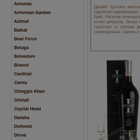
Armenia
Дизайн бутылки выпол
надписей подчеркивает ч
Armenian Garden
Spirit. Напиток отлича
Azimut
нотки цитрусов, белых 
сухостью и теплым д
Baikal
охлажденным, однако и в
Bear Force
Beluga
Belvedere
Blavod
Cardinal
Carvia
Chinggis Khan
Cristall
Crystal Head
Danzka
Derbend
Drova