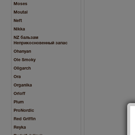
Moses
Moutai
Neft
Nikka
NZ бальзам
Неприкосновенный запас
Ohanyan
Ole Smoky
Oligarch
Ora
Organika
Orloff
Plum
ProNordic
Red Griffin
Reyka