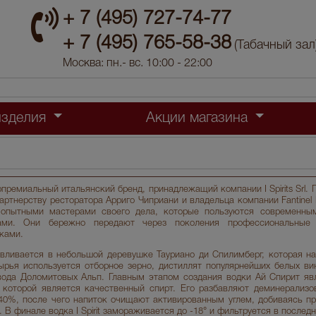
+ 7 (495) 727-74-77
+ 7 (495) 765-58-38
(Табачный зал
Москва: пн.- вс. 10:00 - 22:00
изделия
Акции магазина
перпремиальный итальянский бренд, принадлежащий компании I Spirits Srl.
партнерству ресторатора Арриго Чиприани и владельца компании Fantinel
ся опытными мастерами своего дела, которые пользуются современны
ами. Они бережно передают через поколения профессиональные 
ками.
авливается в небольшой деревушке Тауриано ди Спилимберг, которая на
ырья используется отборное зерно, дистиллят популярнейших белых ви
ода Доломитовых Альп. Главным этапом создания водки Ай Спирит яв
м которой является качественный спирт. Его разбавляют деминерализо
 40%, после чего напиток очищают активированным углем, добиваясь п
 В финале водка I Spirit замораживается до -18° и фильтруется в последн