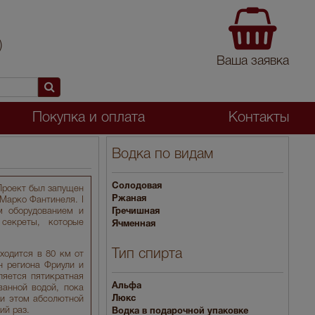
)
Ваша заявка
Покупка и оплата
Контакты
Водка по видам
Солодовая
 Проект был запущен
Ржаная
 Марко Фантинеля. I
м оборудованием и
Гречишная
секреты, которые
Ячменная
Тип спирта
ходится в 80 км от
н региона Фриули и
ляется пятикратная
Альфа
ванной водой, пока
Люкс
ри этом абсолютной
ий раз.
Водка в подарочной упаковке