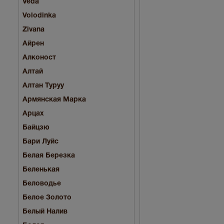
Veda
Volodinka
Zivana
Айрен
Алконост
Алтай
Алтан Туруу
Армянская Марка
Арцах
Байцзю
Бари Луйс
Белая Березка
Беленькая
Беловодье
Белое Золото
Белый Налив