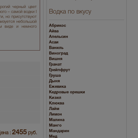
рогий черный цвет
Водка по вкусу
ого – самой водки I
ти, но присутствуют
ризуется небольшой
Абрикос
м виде и немного
Айва
Апельсин
Асаи
Ваниль
Виноград
Вишня
Гранат
Грейпфрут
Груша
Дыня
Ежевика
Кедровые орешки
Кизил
Клюква
Лайм
Лимон
Малина
Манго
2455
Мандарин
ена :
руб.
Мед