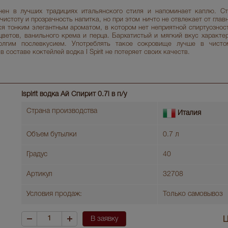
нен в лучших традициях итальянского стиля и напоминает каплю. Ст
истоту и прозрачность напитка, но при этом ничто не отвлекает от главн
ется тонким элегантным ароматом, в котором нет неприятной спиртуознос
цветов, ванильного крема и перца. Бархатистый и мягкий вкус характе
олгим послевкусием. Употреблять такое сокровище лучше в чисто
 составе коктейлей водка I Spirit не потеряет своих качеств.
Ispirit водка Ай Спирит 0.7l в п/у
Страна производства
Италия
Объем бутылки
0.7 л
Градус
40
Артикул
32708
Условия продаж:
Только самовывоз
В заявку
Ц