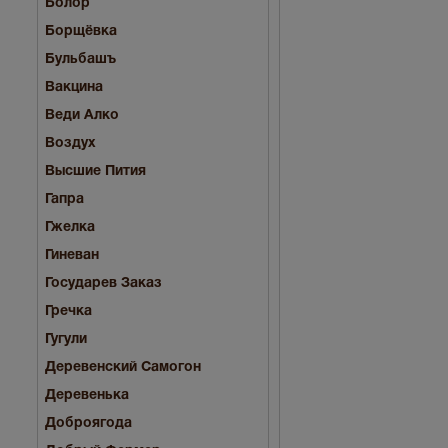
Болор
Борщёвка
Бульбашъ
Вакцина
Веди Алко
Воздух
Высшие Пития
Гапра
Гжелка
Гиневан
Государев Заказ
Гречка
Гугули
Деревенский Самогон
Деревенька
Доброягода