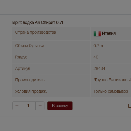
Ispirit водка Ай Спирит 0.7l
Страна производства
Италия
Объем бутылки
0.7 л
Градус
40
Артикул
28434
Производитель
"Группо Виниколо Ф
Условия продаж:
Только самовывоз
В заявку
Ц