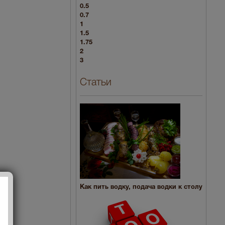
0.5
0.7
1
1.5
1.75
2
3
Статьи
Как пить водку, подача водки к столу