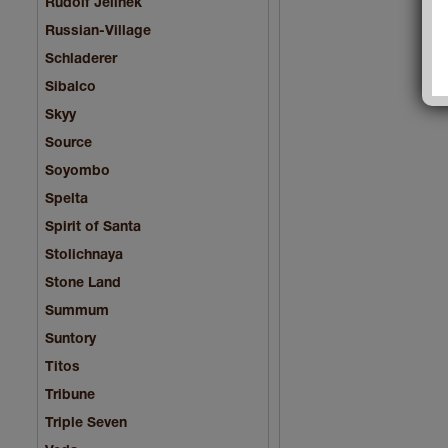
Rudolf Jelinek
Russian-Village
Schladerer
Sibalco
Skyy
Source
Soyombo
Spelta
Spirit of Santa
Stolichnaya
Stone Land
Summum
Suntory
Titos
Tribune
Triple Seven