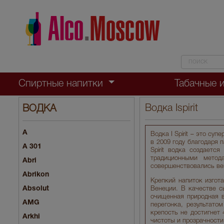
Спиртные напитки
Табачные 
Водка Ispirit
ВОДКА
A
Водка I Spirit – это су
в 2009 году благодаря 
A 301
Spirit водка создает
традиционными метод
Abri
совершенствовались ве
Abrikon
Крепкий напиток изгот
Absolut
Венеции. В качестве с
очищенная природная в
AMG
перегонка, результато
крепость не достигнет
Arkhi
чистоты и прозрачности.