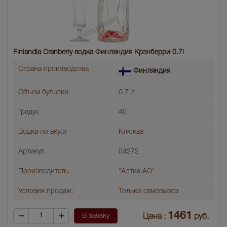
Finlandia Cranberry водка Финляндия Крэнберри 0.7l
Страна производства
Финляндия
Объем бутылки
0.7 л
Градус
40
Водка по вкусу
Клюква
Артикул
04272
Производитель
"Алтиа АО"
Условия продаж:
Только самовывоз
1461
В заявку
Цена :
руб.