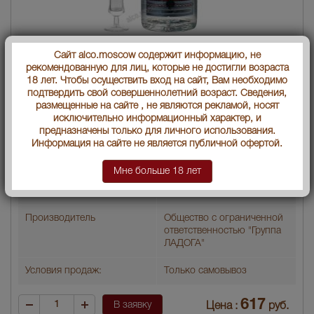
Настойка Царская Оригинальная Клюква Ладога 0.75l
Сайт alco.moscow содержит информацию, не
рекомендованную для лиц, которые не достигли возраста
Страна производства
Россия
18 лет. Чтобы осуществить вход на сайт, Вам необходимо
подтвердить свой совершеннолетний возраст. Сведения,
размещенные на сайте , не являются рекламой, носят
Объем бутылки
0.75 л
исключительно информационный характер, и
предназначены только для личного использования.
Градус
40
Информация на сайте не является публичной офертой.
Водка по вкусу
Клюква
Мне больше 18 лет
Артикул
02557
Производитель
Общество с ограниченной
ответственностью "Группа
ЛАДОГА"
Условия продаж:
Только самовывоз
617
В заявку
Цена :
руб.