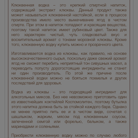
Клюквенная водка – это крепкий спиртной напиток,
содержащий экстракт клюквы. Данный продукт также
может называться клюквенной настойкой, если в процессе
производства имело место вымачивание ягод в чистом
спирте. При этом в напиток попадают и красящие вещества,
поэтому такой напиток имеет рубиновый цвет. Также для
него характерен чистый, чуть сладковатый вкус и
восхитительный аромат с тонами морозной клюквы. Кроме
того, клюквенную водку купить можно и прозрачного цвета.
Изготавливается водка из клюквы, как правило, на основе
высококачественного сырья, поскольку даже свежий аромат
ягод не сможет перебить неприятный тон сивушных масел, а
переводить попусту дорогостоящие ингредиенты не станет
ни один производитель. По этой же причине после
клюквенной водки можно не бояться похмелья и других
последствий для здоровья.
Водка из клюквы – это подходящий ингредиент для
алкогольных миксов. Без нее невозможно приготовить один
из известнейших коктейлей Коспомолитен, поэтому бутылка
этого напитка должна быть за стойкой каждого бара. Однако
не менее приятно пить ее и в чистом виде, сочетая с
шашлыком, жарким, мясом под клюквенным соусом,
запеченной семгой или форелью, балыком, а также
маринадами и соленьями.
Приобрести клюквенную водку можно по случаю любого