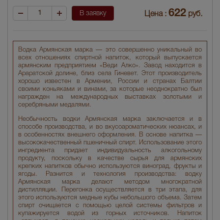
622
В заявку
Цена :
руб.
Водка Армянская марка — это совершенно уникальный во
всех отношениях спиртной напиток, который выпускается
армянским предприятием «Веди Алко». Завод находится в
Араратской долине, близ села Гиневет. Этот производитель
хорошо известен в Армении, России и странах Балтии
своими коньяками и винами, за которые неоднократно был
награжден на международных выставках золотыми и
серебряными медалями.
Необычность водки Армянская марка заключается и в
способе производства, и во вкусоароматических нюансах, и
в особенностях внешнего оформления. В основе напитка —
высококачественный пшеничный спирт. Использование этого
ингредиента придает индивидуальность алкогольному
продукту, поскольку в качестве сырья для армянских
крепких напитков обычно используются виноград, фрукты и
ягоды. Разнится и технология производства: водку
Армянская марка делают методом многократной
дистилляции. Перегонка осуществляется в три этапа, для
этого используются медные кубы небольшого объема. Затем
спирт очищается с помощью целой системы фильтров и
купажируется водой из горных источников. Напиток