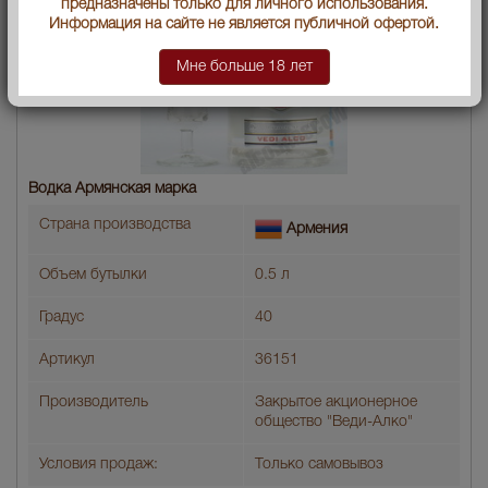
предназначены только для личного использования.
Информация на сайте не является публичной офертой.
Мне больше 18 лет
Водка Армянская марка
Страна производства
Армения
Объем бутылки
0.5 л
Градус
40
Артикул
36151
Производитель
Закрытое акционерное
общество "Веди-Алко"
Условия продаж:
Только самовывоз