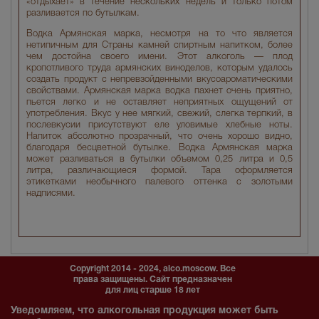
«отдыхает» в течение нескольких недель и только потом
разливается по бутылкам.
Водка Армянская марка, несмотря на то что является
нетипичным для Страны камней спиртным напитком, более
чем достойна своего имени. Этот алкоголь — плод
кропотливого труда армянских виноделов, которым удалось
создать продукт с непревзойденными вкусоароматическими
свойствами. Армянская марка водка пахнет очень приятно,
пьется легко и не оставляет неприятных ощущений от
употребления. Вкус у нее мягкий, свежий, слегка терпкий, в
послевкусии присутствуют еле уловимые хлебные ноты.
Напиток абсолютно прозрачный, что очень хорошо видно,
благодаря бесцветной бутылке. Водка Армянская марка
может разливаться в бутылки объемом 0,25 литра и 0,5
литра, различающиеся формой. Тара оформляется
этикетками необычного палевого оттенка с золотыми
надписями.
Copyright 2014 - 2024, alco.moscow. Все
права защищены. Сайт предназначен
для лиц старше 18 лет
Уведомляем, что алкогольная продукция может быть