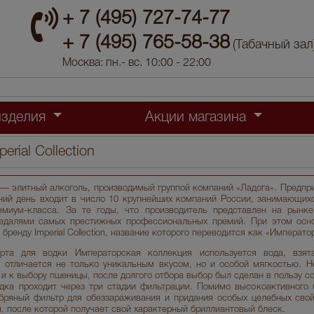
+ 7 (495) 727-74-77
+ 7 (495) 765-58-38
(Табачный зал
Москва: пн.- вс. 10:00 - 22:00
изделия
Акции магазина
erial Collection
ion — элитный алкоголь, производимый группой компаний «Ладога». Предпр
шний день входит в число 10 крупнейших компаний России, занимающих
емиум-класса. За те годы, что производитель представлен на рынке
едалями самых престижных профессиональных премий. При этом осно
ренду Imperial Collection, название которого переводится как «Императо
рта для водки Императорская коллекция используется вода, взят
 отличается не только уникальным вкусом, но и особой мягкостью. 
и к выбору пшеницы, после долгого отбора выбор был сделан в пользу с
дка проходит через три стадии фильтрации. Помимо высокоактивного б
бряный фильтр для обеззараживания и придания особых целебных свой
 после которой получает свой характерный бриллиантовый блеск.