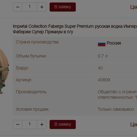
В заявку
Це
Imperial Collection Faberge Super Premium русская водка Имп
Фаберже Супер Премиум в п/у
Страна производства
Россия
Объем бутылки
0.7 л
Градус
40
Артикул
40809
Производитель
Общество с ограни
ответственностью 
Условия продаж:
Только самовывоз
В заявку
Це