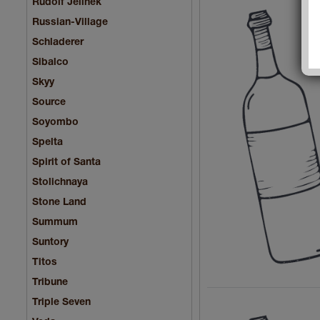
Rudolf Jelinek
Russian-Village
Schladerer
Sibalco
Skyy
Source
Soyombo
Spelta
Spirit of Santa
Stolichnaya
Stone Land
Summum
Suntory
Titos
Tribune
Triple Seven