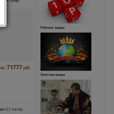
лекция Супер
Рейтинг водки
71777
на :
руб.
Элитная водка
н 0.7 л в п/у