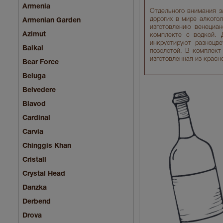
Armenia
Отдельного внимания з
дорогих в мире алкогол
Armenian Garden
изготовлению венециан
Azimut
комплекте с водкой.
инкрустируют разноцв
Baikal
позолотой. В комплект
изготовленная из красн
Bear Force
Beluga
Belvedere
Blavod
Cardinal
Carvia
Chinggis Khan
Cristall
Crystal Head
Danzka
Derbend
Drova