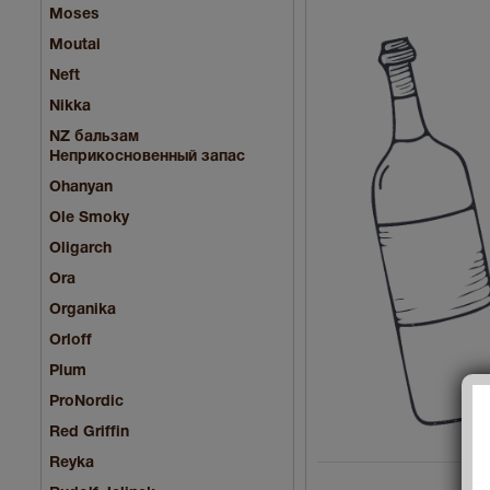
Moses
Moutai
Neft
Nikka
NZ бальзам
Неприкосновенный запас
Ohanyan
Ole Smoky
Oligarch
Ora
Organika
Orloff
Plum
ProNordic
Red Griffin
Reyka