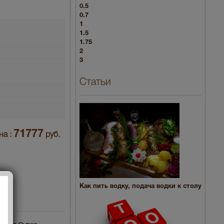
0.5
0.7
1
1.5
1.75
2
3
Статьи
71777
на :
руб.
Как пить водку, подача водки к столу