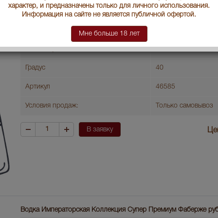
Imperial Collection Super Premium - водка Императорская Кол
характер, и предназначены только для личного использования.
Премиум 0.7 л п/у
Информация на сайте не является публичной офертой.
Страна производства
Россия
Мне больше 18 лет
Объем бутылки
0.7 л
Градус
40
Артикул
46585
Условия продаж:
Только самовывоз
В заявку
Це
Водка Императорская Коллекция Супер Премиум Фаберже руби