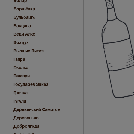
Болор
Борщёвка
Бульбашъ
Вакцина
Веди Алко
Воздух
Высшие Пития
Гапра
Гжелка
Гиневан
Государев Заказ
Гречка
Гугули
Деревенский Самогон
Деревенька
Доброягода