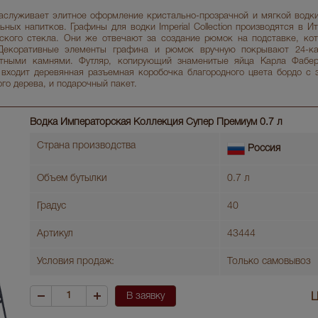
аслуживает элитное оформление кристально-прозрачной и мягкой водки
ьных напитков. Графины для водки Imperial Collection производятся в 
ского стекла. Они же отвечают за создание рюмок на подставке, ко
 Декоративные элементы графина и рюмок вручную покрывают 24-к
етными камнями. Футляр, копирующий знаменитые яйца Карла Фабе
 входит деревянная разъемная коробочка благородного цвета бордо с 
ого дерева, и подарочный пакет.
Водка Императорская Коллекция Супер Премиум 0.7 л
Страна производства
Россия
Объем бутылки
0.7 л
Градус
40
Артикул
43444
Условия продаж:
Только самовывоз
В заявку
Ц