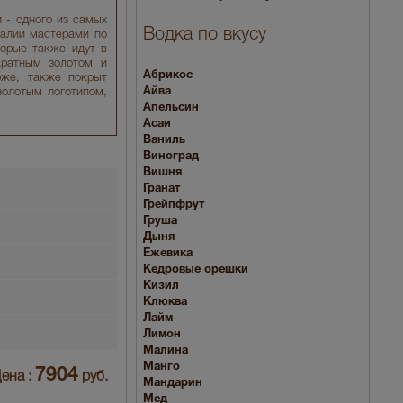
 - одного из самых
Водка по вкусу
Италии мастерами по
торые также идут в
аратным золотом и
Абрикос
рже, также покрыт
Айва
золотым логотипом,
Апельсин
Асаи
Ваниль
Виноград
Вишня
Гранат
Грейпфрут
Груша
Дыня
Ежевика
Кедровые орешки
Кизил
Клюква
Лайм
Лимон
Малина
Манго
7904
ена :
руб.
Мандарин
Мед