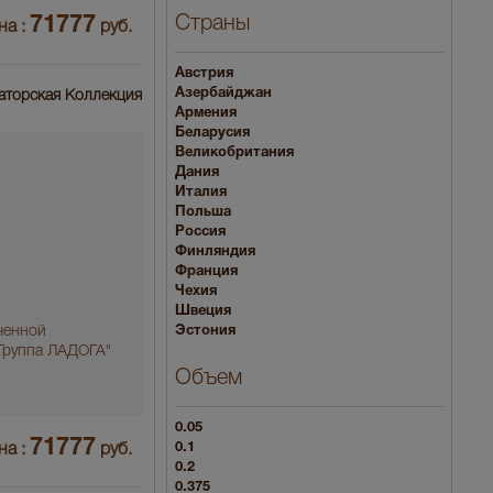
Страны
71777
на :
руб.
Австрия
Азербайджан
ераторская Коллекция
Армения
Беларусия
Великобритания
Дания
Италия
Польша
Россия
Финляндия
Франция
Чехия
Швеция
Эстония
ченной
"Группа ЛАДОГА"
Объем
0.05
71777
0.1
на :
руб.
0.2
0.375