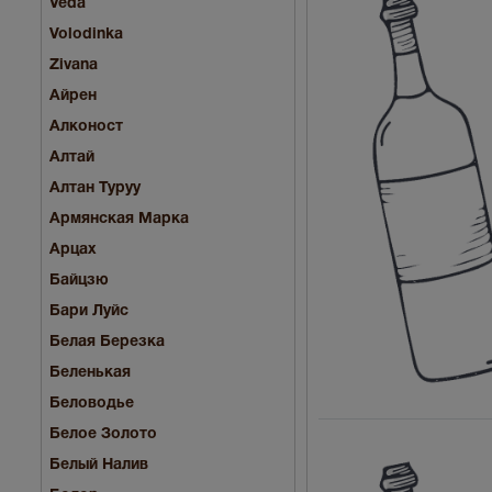
Veda
Volodinka
Zivana
Айрен
Алконост
Алтай
Алтан Туруу
Армянская Марка
Арцах
Байцзю
Бари Луйс
Белая Березка
Беленькая
Беловодье
Белое Золото
Белый Налив