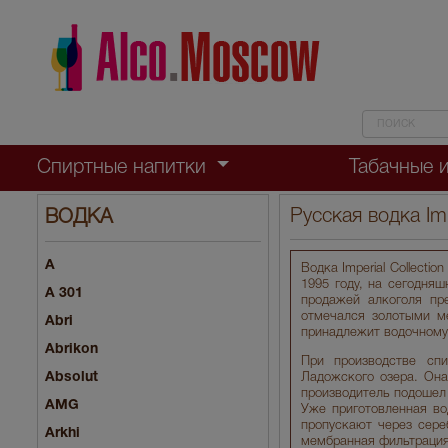
Спиртные напитки
Табачные 
Русская водка Imp
ВОДКА
A
Водка Imperial Collect
1995 году, на сегодня
A 301
продажей алкоголя пр
отмечался золотыми м
Abri
принадлежит водочному б
Abrikon
При производстве спи
Absolut
Ладожского озера. Она
производитель подошел 
AMG
Уже приготовленная во
пропускают через сере
Arkhi
мембранная фильтрация,