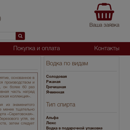
)
Ваша заявка
Покупка и оплата
Контакты
Водка по видам
Солодовая
иятие, основанное в
Ржаная
ся производством и
, он более 60 раз
Гречишная
вная часть наград
Ячменная
рская коллекция».
Тип спирта
ая из знаменитого
Не менее тщательно
орта «Саратовская».
Альфа
ерезового угля, ее
Люкс
ств, затем следует
Водка в подарочной упаковке