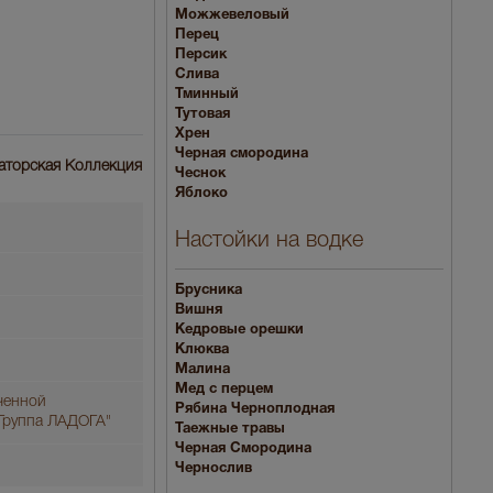
Можжевеловый
Перец
Персик
Слива
Тминный
Тутовая
Хрен
Черная смородина
ераторская Коллекция
Чеснок
Яблоко
Настойки на водке
Брусника
Вишня
Кедровые орешки
Клюква
Малина
Мед с перцем
ченной
Рябина Черноплодная
"Группа ЛАДОГА"
Таежные травы
Черная Смородина
Чернослив