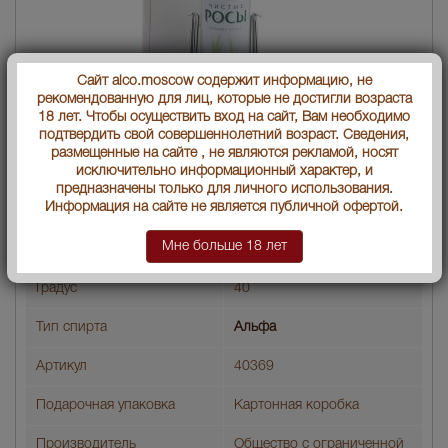
Сайт alco.moscow содержит информацию, не
рекомендованную для лиц, которые не достигли возраста
18 лет. Чтобы осуществить вход на сайт, Вам необходимо
подтвердить свой совершеннолетний возраст. Сведения,
размещенные на сайте , не являются рекламой, носят
Водка Чистые Росы 3 л в п/у
исключительно информационный характер, и
предназначены только для личного использования.
Страна производства
Россия
Информация на сайте не является публичной офертой.
Мне больше 18 лет
Объем бутылки
3 л
Градус
40
Тип спирта
Альфа
Артикул
40369
Подарочная упаковка
Картонная коробка
Производитель
Общество с ограниченной