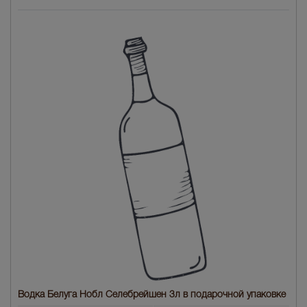
Водка Белуга Нобл Селебрейшен 3л в подарочной упаковке