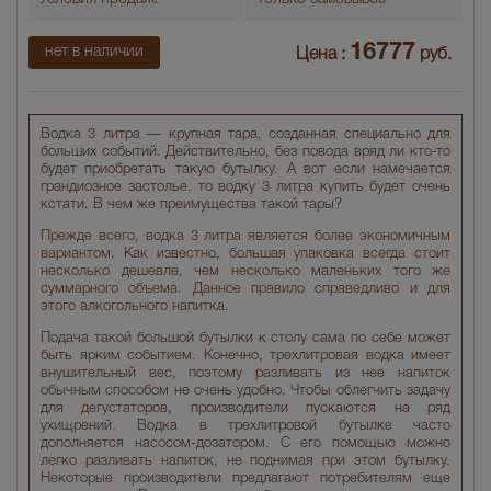
16777
нет в наличии
Цена :
руб.
Водка 3 литра — крупная тара, созданная специально для
больших событий. Действительно, без повода вряд ли кто-то
будет приобретать такую бутылку. А вот если намечается
грандиозное застолье, то водку 3 литра купить будет очень
кстати. В чем же преимущества такой тары?
Прежде всего, водка 3 литра является более экономичным
вариантом. Как известно, большая упаковка всегда стоит
несколько дешевле, чем несколько маленьких того же
суммарного объема. Данное правило справедливо и для
этого алкогольного напитка.
Подача такой большой бутылки к столу сама по себе может
быть ярким событием. Конечно, трехлитровая водка имеет
внушительный вес, поэтому разливать из нее напиток
обычным способом не очень удобно. Чтобы облегчить задачу
для дегустаторов, производители пускаются на ряд
ухищрений. Водка в трехлитровой бутылке часто
дополняется насосом-дозатором. С его помощью можно
легко разливать напиток, не поднимая при этом бутылку.
Некоторые производители предлагают потребителям еще