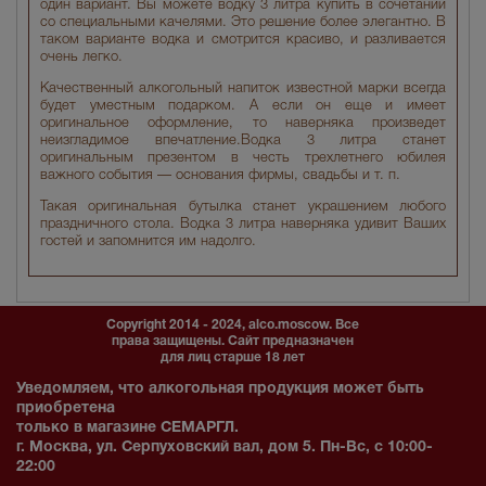
один вариант. Вы можете водку 3 литра купить в сочетании
со специальными качелями. Это решение более элегантно. В
таком варианте водка и смотрится красиво, и разливается
очень легко.
Качественный алкогольный напиток известной марки всегда
будет уместным подарком. А если он еще и имеет
оригинальное оформление, то наверняка произведет
неизгладимое впечатление.Водка 3 литра станет
оригинальным презентом в честь трехлетнего юбилея
важного события — основания фирмы, свадьбы и т. п.
Такая оригинальная бутылка станет украшением любого
праздничного стола. Водка 3 литра наверняка удивит Ваших
гостей и запомнится им надолго.
Copyright 2014 - 2024, alco.moscow. Все
права защищены. Сайт предназначен
для лиц старше 18 лет
Уведомляем, что алкогольная продукция может быть
приобретена
только в магазине СЕМАРГЛ.
г. Москва, ул. Серпуховский вал, дом 5. Пн-Вс, с 10:00-
22:00