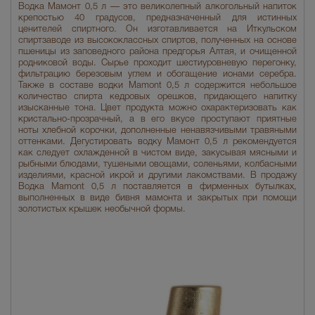
Водка Мамонт 0,5 л — это великолепный алкогольный напиток
крепостью 40 градусов, предназначенный для истинных
ценителей спиртного. Он изготавливается на Иткульском
спиртзаводе из высококлассных спиртов, полученных на основе
пшеницы из заповедного района предгорья Алтая, и очищенной
родниковой воды. Сырье проходит шестиуровневую перегонку,
фильтрацию березовым углем и обогащение ионами серебра.
Также в составе водки Mamont 0,5 л содержится небольшое
количество спирта кедровых орешков, придающего напитку
изысканные тона. Цвет продукта можно охарактеризовать как
кристально-прозрачный, а в его вкусе проступают приятные
ноты хлебной корочки, дополненные ненавязчивыми травяными
оттенками. Дегустировать водку Мамонт 0,5 л рекомендуется
как следует охлажденной в чистом виде, закусывая мясными и
рыбными блюдами, тушеными овощами, соленьями, колбасными
изделиями, красной икрой и другими лакомствами. В продажу
Водка Mamont 0,5 л поставляется в фирменных бутылках,
выполненных в виде бивня мамонта и закрытых при помощи
золотистых крышек необычной формы.