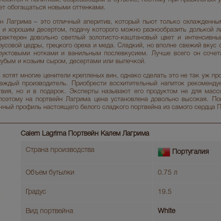
дет обогащаться новыми оттенками.
н Лагрима – это отличный аперитив, который пьют только охлажденны
е и хорошим десертом, подачу которого можно разнообразить долькой л
рактерен довольно светлый золотисто-каштановый цвет и интенсивны
русовой цедры, грецкого ореха и меда. Сладкий, но вполне свежий вкус
руктовыми нотками и ванильным послевкусием. Лучше всего он сочет
лубым и козьим сыром, десертами или выпечкой.
 хотят многие ценители крепленых вин, однако сделать это не так уж про
аждый производитель. Приобрести восхитительный напиток рекоменду
твия, но и в подарок. Эксперты называют его продуктом не для масс
поэтому на портвейн Лагрима цена установлена довольно высокая. По
чный профиль настоящего белого сладкого портвейна из самого сердца П
Calem Lagrima Портвейн Калем Лагрима
Страна производства
Португалия
Объем бутылки
0.75 л
Градус
19.5
Вид портвейна
White