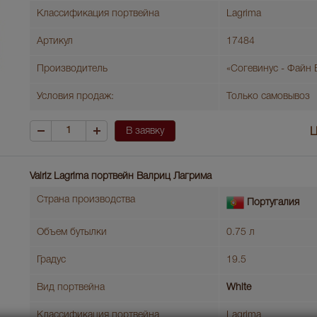
Классификация портвейна
Lagrima
Артикул
17484
Производитель
«Согевинус - Файн 
Условия продаж:
Только самовывоз
В заявку
Ц
Valriz Lagrima портвейн Валриц Лагрима
Страна производства
Португалия
Объем бутылки
0.75 л
Градус
19.5
Вид портвейна
White
Классификация портвейна
Lagrima