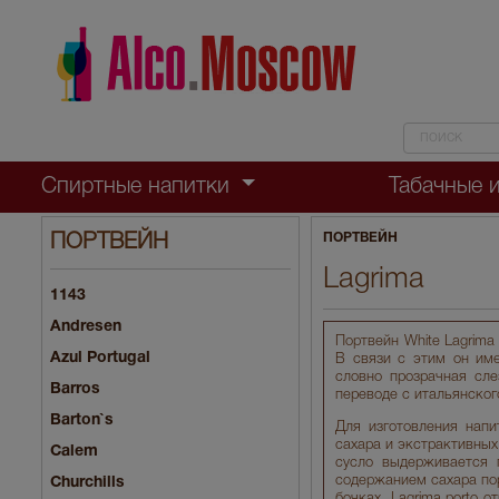
Спиртные напитки
Табачные 
ПОРТВЕЙН
ПОРТВЕЙН
Lagrima
1143
Andresen
Портвейн White Lagrima
Azul Portugal
В связи с этим он име
словно прозрачная сле
Barros
переводе с итальянског
Barton`s
Для изготовления нап
сахара и экстрактивных
Calem
сусло выдерживается 
содержанием сахара по
Churchills
бочках. Lagrima porto 