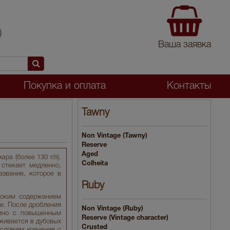
)
Ваша заявка
Покупка и оплата
Контакты
Tawny
Non Vintage (Tawny)
Reserve
Aged
ра (более 130 г/л).
Colheita
 стекает медленно,
азвание, которое в
Ruby
соким содержанием
е. После дробления
Non Vintage (Ruby)
вино с повышенным
Reserve (Vintage character)
живается в дубовых
Crusted
условиях хранения с