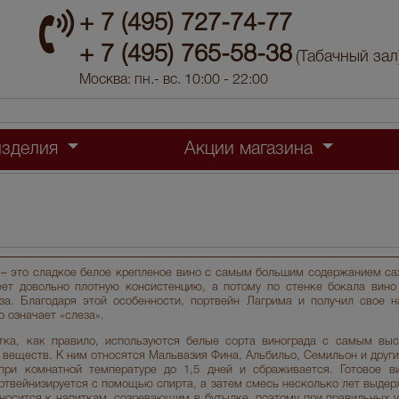
+ 7 (495) 727-74-77
+ 7 (495) 765-58-38
(Табачный зал
Москва: пн.- вс. 10:00 - 22:00
изделия
Акции магазина
 – это сладкое белое крепленое вино с самым большим содержанием саха
ет довольно плотную консистенцию, а потому по стенке бокала вино
за. Благодаря этой особенности, портвейн Лагрима и получил свое н
о означает «слеза».
итка, как правило, используются белые сорта винограда с самым вы
 веществ. К ним относятся Мальвазия Фина, Альбильо, Семильон и други
при комнатной температуре до 1,5 дней и сбраживается. Готовое 
ртвейнизируется с помощью спирта, а затем смесь несколько лет выдер
относится к напиткам, созревающим в бутылке, поэтому при правильных 