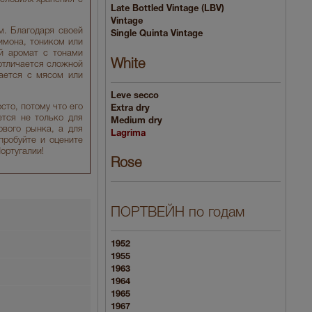
Late Bottled Vintage (LBV)
Vintage
м. Благодаря своей
Single Quinta Vintage
имона, тоником или
й аромат с тонами
White
 отличается сложной
ается с мясом или
Leve secco
сто, потому что его
Extra dry
ется не только для
Medium dry
ового рынка, а для
Lagrima
пробуйте и оцените
ортугалии!
Rose
ПОРТВЕЙН по годам
1952
1955
1963
1964
1965
1967