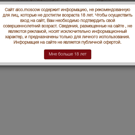
Сайт alco.moscow содержит информацию, не рекомендованную
Артикул
35843
для лиц, которые не достигли возраста 18 лет. Чтобы осуществить
вход на сайт, Вам необходимо подтвердить свой
Производитель
"Коимбра де Матош
совершеннолетний возраст. Сведения, размещенные на сайте , не
являются рекламой, носят исключительно информационный
Условия продаж:
Только самовывоз
характер, и предназначены только для личного использования.
Информация на сайте не является публичной офертой.
В заявку
Ц
Мне больше 18 лет