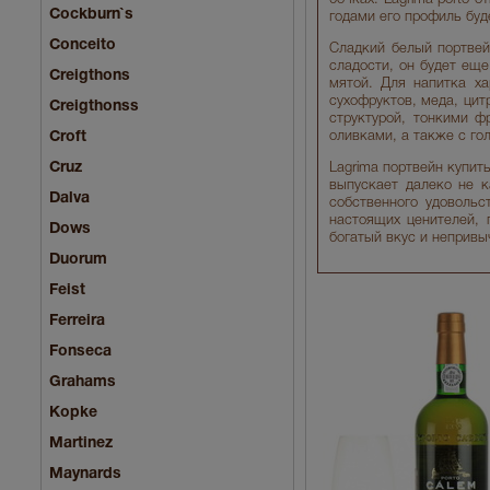
Cockburn`s
годами его профиль бу
Conceito
Сладкий белый портвей
сладости, он будет ещ
Creigthons
мятой. Для напитка ха
сухофруктов, меда, цит
Creigthonss
структурой, тонкими ф
Croft
оливками, а также с го
Cruz
Lagrima портвейн купить
выпускает далеко не к
Dalva
собственного удовольс
настоящих ценителей, 
Dows
богатый вкус и непривы
Duorum
Feist
Ferreira
Fonseca
Grahams
Kopke
Martinez
Maynards