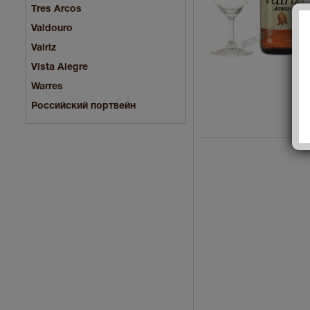
Tres Arcos
Valdouro
Valriz
Vista Alegre
Warres
Российский портвейн