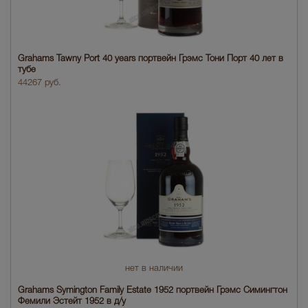
Grahams Tawny Port 40 years портвейн Грэмс Тони Порт 40 лет в
тубе
44267 руб.
нет в наличии
Grahams Symington Family Estate 1952 портвейн Грэмс Симингтон
Фемили Эстейт 1952 в д/у