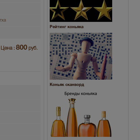
тха
Рейтинг коньяка
800
Цена :
руб.
Коньяк сканворд