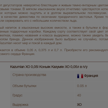
ет дегустаторов невероятно блестящим и живым темно-янтарным цветом
овыми тонами. В мягком изысканном вкусе отчетливо чувствуются нотк
ски которых можно ощутить и в долгом выразительном послевкусии.
 в качестве дижестива по окончании праздничного застолья. Кроме т
сли сервировать его с небольшим количеством льда.
ый напиток в изысканные высокие емкости, а также в бутылки в фор
нные подарочные коробки. Каждому сорту соответствует свой цвет э
икетках, помимо названия и класса выдержки, можно также увидеть бе
олом бренда. Данное изображение было выбрано не случайно, потому
Kazumian несет мир и покой в каждый дом.
кается в объеме 0,05 л, 0,375 л и 0,7 л. Приобрести его рекомендуе
самого сердца Франции.
Kazumian XO 0,05l Коньяк Казумян ХО 0,05л в п/у
Страна производства
Франция
Объем бутылки
0.05 л
Градус
40
Выдержка
XO