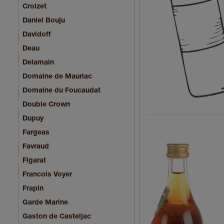
Croizet
Daniel Bouju
Davidoff
Deau
Delamain
Domaine de Mauriac
Domaine du Foucaudat
Double Crown
Dupuy
Fargeas
Favraud
Figarat
Francois Voyer
Frapin
Garde Marine
Gaston de Casteljac