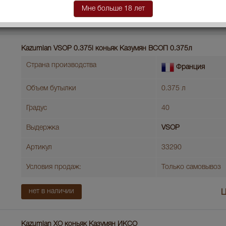
Мне больше 18 лет
нет в наличии
Kazumian VSOP 0.375l коньяк Казумян ВСОП 0.375л
Страна производства
Франция
Объем бутылки
0.375 л
Градус
40
Выдержка
VSOP
Артикул
33290
Условия продаж:
Только самовывоз
нет в наличии
Ц
Kazumian ХО коньяк Казумян ИКСО