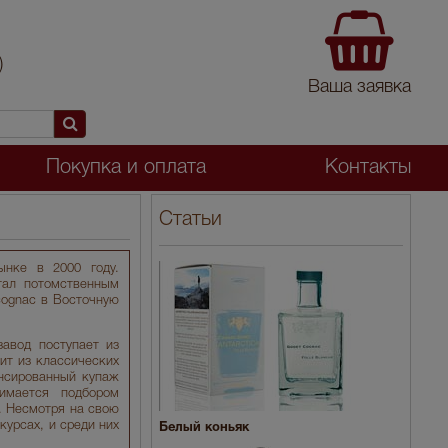
)
Ваша заявка
Покупка и оплата
Контакты
Статьи
ынке в 2000 году.
тал потомственным
cognac в Восточную
авод поступает из
ит из классических
ансированный купаж
имается подбором
. Несмотря на свою
урсах, и среди них
Белый коньяк