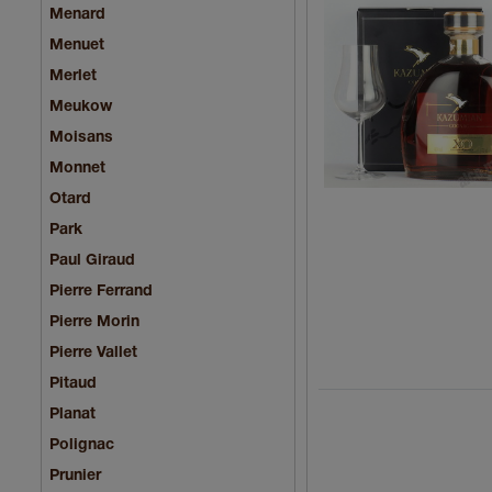
Menard
Menuet
Merlet
Meukow
Moisans
Monnet
Otard
Park
Paul Giraud
Pierre Ferrand
Pierre Morin
Pierre Vallet
Pitaud
Planat
Polignac
Prunier