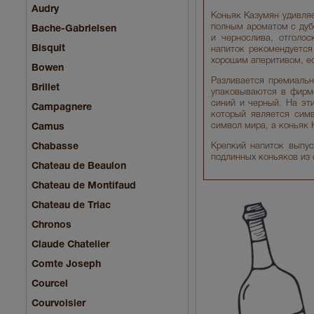
Audry
Коньяк Казумян удивля
полным ароматом с дуб
Bache-Gabrielsen
и чернослива, отголо
Bisquit
напиток рекомендуется
хорошим аперитивом, е
Bowen
Разливается премиальн
Brillet
упаковываются в фирме
синий и черный. На эт
Campagnere
который является симв
символ мира, а коньяк 
Camus
Chabasse
Крепкий напиток выпус
подлинных коньяков из 
Chateau de Beaulon
Chateau de Montifaud
Chateau de Triac
Chronos
Claude Chatelier
Comte Joseph
Courcel
Courvoisier