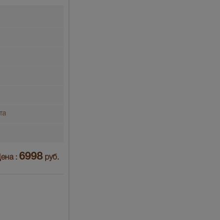
та
6998
ена :
руб.