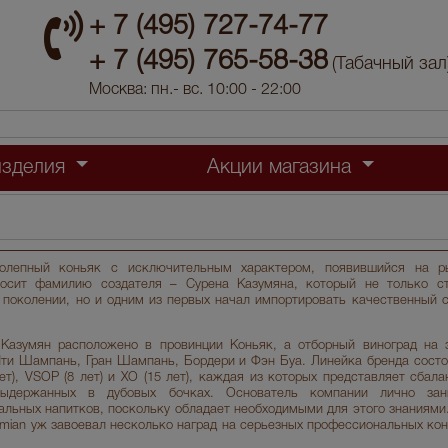
+ 7 (495) 727-74-77
+ 7 (495) 765-58-38
(Табачный зал
Москва: пн.- вс. 10:00 - 22:00
изделия
Акции магазина
колепный коньяк с исключительным характером, появившийся на р
осит фамилию создателя – Сурена Казумяна, который не только с
 поколении, но и одним из первых начал импортировать качественный 
Казумян расположено в провинции Коньяк, а отборный виноград на з
Пти Шампань, Гран Шампань, Бордери и Фэн Буа. Линейка бренда состо
ет), VSOP (8 лет) и XO (15 лет), каждая из которых представляет сбал
выдержанных в дубовых бочках. Основатель компании лично зан
альных напитков, поскольку обладает необходимыми для этого знаниями
mian уж завоевал несколько наград на серьезных профессиональных конк