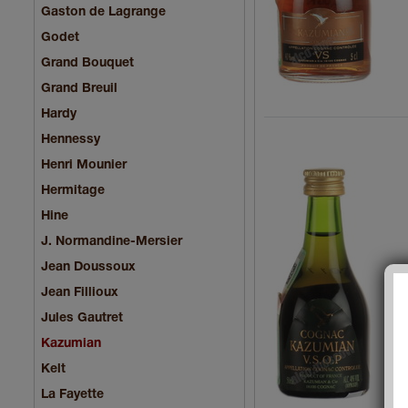
Gaston de Lagrange
Godet
Grand Bouquet
Grand Breuil
Hardy
Hennessy
Henri Mounier
Hermitage
Hine
J. Normandine-Mersier
Jean Doussoux
Jean Fillioux
Jules Gautret
Kazumian
Kelt
La Fayette