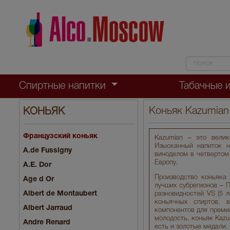
Спиртные напитки
Табачные 
Коньяк Kazumian
КОНЬЯК
Французский коньяк
Kazumian – это вели
Изысканный напиток н
A.de Fussigny
виноделом в четвертом
Европу.
A.E. Dor
Производство коньяка 
Age d Or
лучших субрегионов – 
Albert de Montaubert
разновидностей VS (5 л
коньячных спиртов, 
Albert Jarraud
компонентов для преми
молодость, коньяк Kazu
Andre Renard
есть и золотые медали.