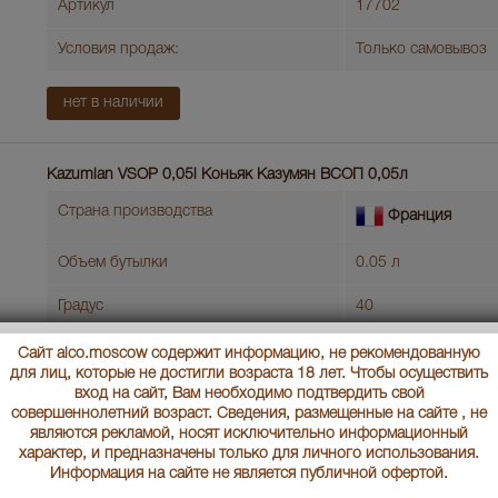
Артикул
17702
Условия продаж:
Только самовывоз
нет в наличии
Kazumian VSOP 0,05l Коньяк Казумян ВСОП 0,05л
Страна производства
Франция
Объем бутылки
0.05 л
Градус
40
Выдержка
VSOP
Сайт alco.moscow содержит информацию, не рекомендованную
для лиц, которые не достигли возраста 18 лет. Чтобы осуществить
Артикул
32900
вход на сайт, Вам необходимо подтвердить свой
совершеннолетний возраст. Сведения, размещенные на сайте , не
являются рекламой, носят исключительно информационный
Производитель
Дистиллерия де Ма
характер, и предназначены только для личного использования.
Информация на сайте не является публичной офертой.
Условия продаж:
Только самовывоз