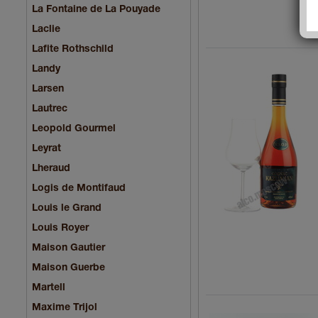
La Fontaine de La Pouyade
Laclie
Lafite Rothschild
Landy
Larsen
Lautrec
Leopold Gourmel
Leyrat
Lheraud
Logis de Montifaud
Louis le Grand
Louis Royer
Maison Gautier
Maison Guerbe
Martell
Maxime Trijol