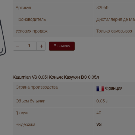
Артикул
32959
Производитель
Дистиллерия де Ма
Условия продаж:
Только самовывоз
В заявку
Kazumian VS 0,05l Коньяк Казумян ВС 0,05л
Страна производства
Франция
Объем бутылки
0.05 л
Градус
40
Выдержка
VS