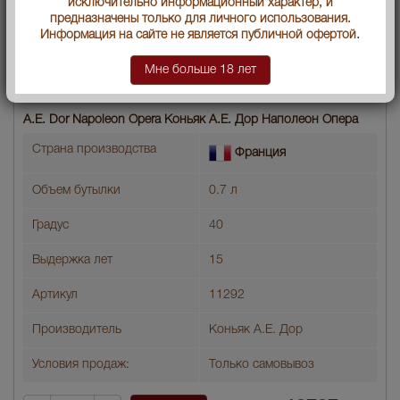
исключительно информационный характер, и
предназначены только для личного использования.
Информация на сайте не является публичной офертой.
Мне больше 18 лет
A.E. Dor Napoleon Opera Коньяк А.Е. Дор Наполеон Опера
Страна производства
Франция
Объем бутылки
0.7 л
Градус
40
Выдержка лет
15
Артикул
11292
Производитель
Коньяк А.Е. Дор
Условия продаж:
Только самовывоз