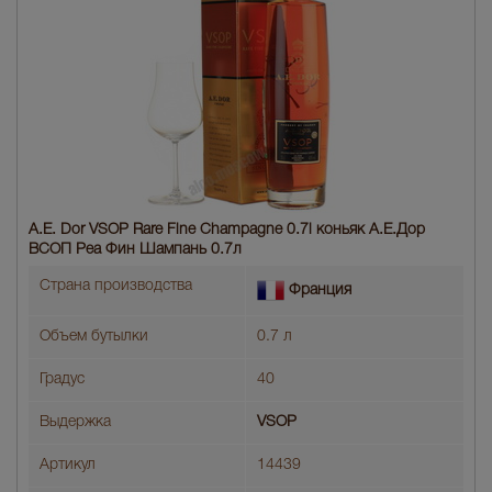
A.E. Dor VSOP Rare Fine Champagne 0.7l коньяк А.Е.Дор
ВСОП Реа Фин Шампань 0.7л
Страна производства
Франция
Объем бутылки
0.7 л
Градус
40
Выдержка
VSOP
Артикул
14439