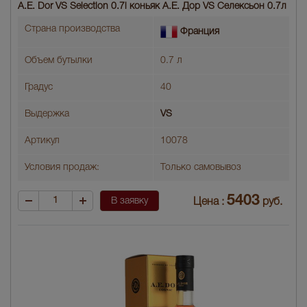
A.E. Dor VS Sеlection 0.7l коньяк A.E. Дор VS Селексьон 0.7л
Страна производства
Франция
Объем бутылки
0.7 л
Градус
40
Выдержка
VS
Артикул
10078
Условия продаж:
Только самовывоз
5403
В заявку
Цена :
руб.