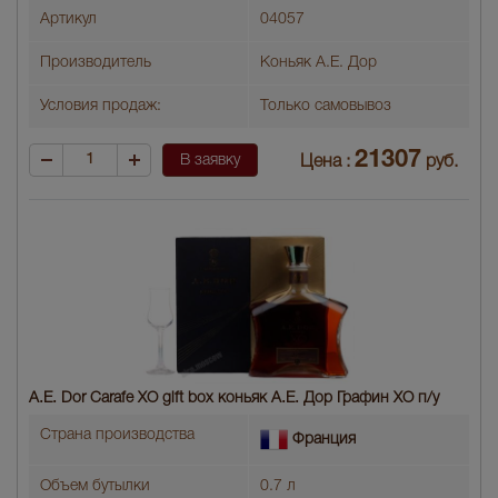
Артикул
04057
Производитель
Коньяк А.Е. Дор
Условия продаж:
Только самовывоз
21307
В заявку
Цена :
руб.
A.E. Dor Carafe XO gift box коньяк А.Е. Дор Графин XO п/у
Страна производства
Франция
Объем бутылки
0.7 л