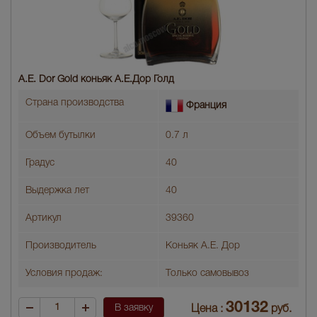
A.E. Dor Gold коньяк A.E.Дор Голд
Страна производства
Франция
Объем бутылки
0.7 л
Градус
40
Выдержка лет
40
Артикул
39360
Производитель
Коньяк А.Е. Дор
Условия продаж:
Только самовывоз
30132
В заявку
Цена :
руб.