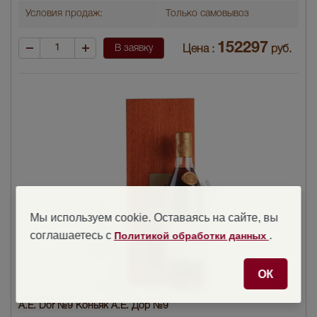
Условия продаж:
Только самовывоз
152297
В заявку
Цена :
руб.
Мы используем cookie. Оставаясь на сайте, вы
соглашаетесь с
.
Политикой обработки данных
ОК
A.E. Dor №9 Коньяк А.Е. Дор №9