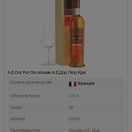
A.E.Dor Pur Cru коньяк А.Е.Дор Пюр Крю
Страна производства
Франция
Объем бутылки
0.5 л
Градус
40
Артикул
22191
Производитель
Коньяк А.Е. Дор