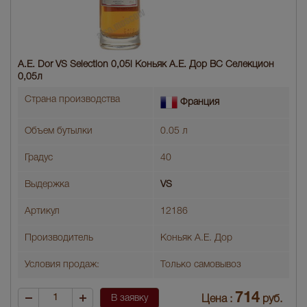
A.E. Dor VS Selection 0,05l Коньяк A.E. Дор ВС Селекцион
0,05л
Страна производства
Франция
Объем бутылки
0.05 л
Градус
40
Выдержка
VS
Артикул
12186
Производитель
Коньяк А.Е. Дор
Условия продаж:
Только самовывоз
714
В заявку
Цена :
руб.