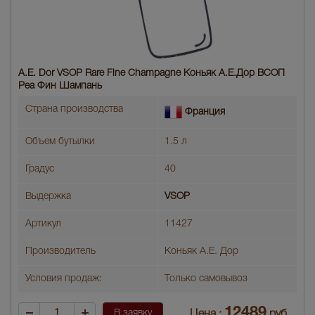
A.E. Dor VSOP Rare Fine Champagne Коньяк А.Е.Дор ВСОП
Реа Фин Шампань
Страна производства
Франция
Объем бутылки
1.5 л
Градус
40
Выдержка
VSOP
Артикул
11427
Производитель
Коньяк А.Е. Дор
Условия продаж:
Только самовывоз
12489
В заявку
Цена :
руб.