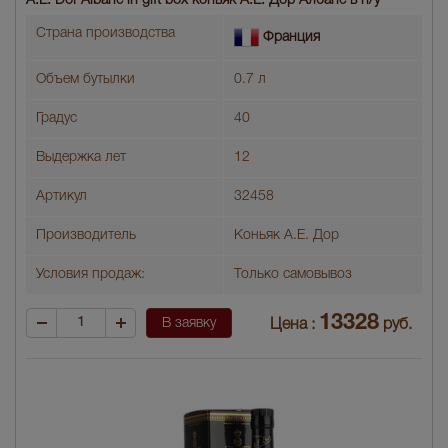
A.E. Dor Albane in gift box коньяк А.Е. Дор Албане в п/у
Страна производства
Франция
Объем бутылки
0.7 л
Градус
40
Выдержка лет
12
Артикул
32458
Производитель
Коньяк А.Е. Дор
Условия продаж:
Только самовывоз
13328
В заявку
Цена :
руб.