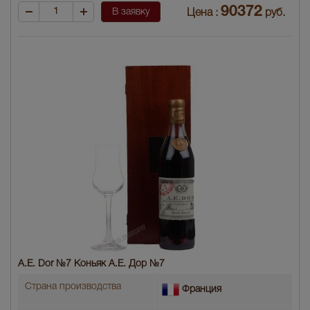
90372
В заявку
Цена :
руб.
A.E. Dor №7 Коньяк A.E. Дор №7
Страна производства
Франция