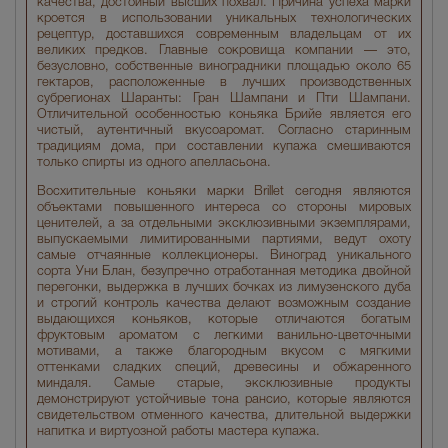
качества, достойный высших похвал. Причина успеха марки
кроется в использовании уникальных технологических
рецептур, доставшихся современным владельцам от их
великих предков. Главные сокровища компании — это,
безусловно, собственные виноградники площадью около 65
гектаров, расположенные в лучших производственных
субрегионах Шаранты: Гран Шампани и Пти Шампани.
Отличительной особенностью коньяка Брийе является его
чистый, аутентичный вкусоаромат. Согласно старинным
традициям дома, при составлении купажа смешиваются
только спирты из одного апелласьона.
Восхитительные коньяки марки Brillet сегодня являются
объектами повышенного интереса со стороны мировых
ценителей, а за отдельными эксклюзивными экземплярами,
выпускаемыми лимитированными партиями, ведут охоту
самые отчаянные коллекционеры. Виноград уникального
сорта Уни Блан, безупречно отработанная методика двойной
перегонки, выдержка в лучших бочках из лимузенского дуба
и строгий контроль качества делают возможным создание
выдающихся коньяков, которые отличаются богатым
фруктовым ароматом с легкими ванильно-цветочными
мотивами, а также благородным вкусом с мягкими
оттенками сладких специй, древесины и обжаренного
миндаля. Самые старые, эксклюзивные продукты
демонстрируют устойчивые тона рансио, которые являются
свидетельством отменного качества, длительной выдержки
напитка и виртуозной работы мастера купажа.