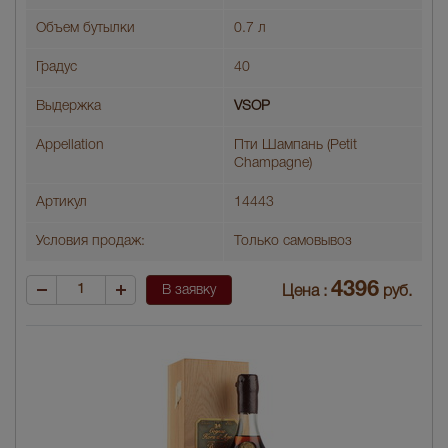
Объем бутылки
0.7 л
Градус
40
Выдержка
VSOP
Appellation
Пти Шампань (Petit
Champagne)
Артикул
14443
Условия продаж:
Только самовывоз
4396
В заявку
Цена :
руб.