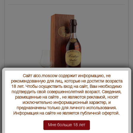
Сайт alco.moscow содержит информацию, не
рекомендованную для лиц, которые не достигли возраста
18 лет. Чтобы осуществить вход на сайт, Вам необходимо
Brillet Tres Rare Heritage Grande Champagne коньяк Брийе Трэ
подтвердить свой совершеннолетний возраст. Сведения,
Рар Эритаж Гран Шампань
размещенные на сайте , не являются рекламой, носят
исключительно информационный характер, и
Страна производства
Франция
предназначены только для личного использования.
Информация на сайте не является публичной офертой.
Объем бутылки
0.7 л
Мне больше 18 лет
Градус
45