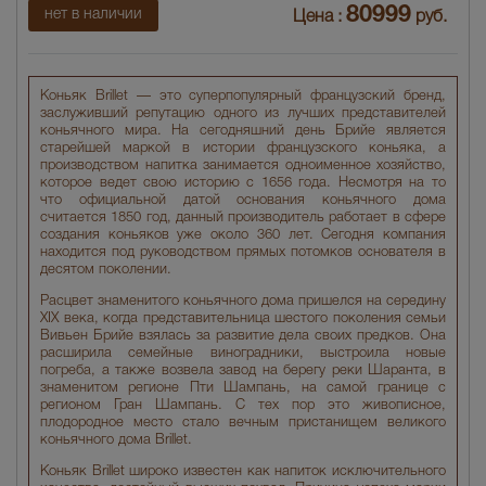
80999
нет в наличии
Цена :
руб.
Коньяк Brillet — это суперпопулярный французский бренд,
заслуживший репутацию одного из лучших представителей
коньячного мира. На сегодняшний день Брийе является
старейшей маркой в истории французского коньяка, а
производством напитка занимается одноименное хозяйство,
которое ведет свою историю с 1656 года. Несмотря на то
что официальной датой основания коньячного дома
считается 1850 год, данный производитель работает в сфере
создания коньяков уже около 360 лет. Сегодня компания
находится под руководством прямых потомков основателя в
десятом поколении.
Расцвет знаменитого коньячного дома пришелся на середину
XIX века, когда представительница шестого поколения семьи
Вивьен Брийе взялась за развитие дела своих предков. Она
расширила семейные виноградники, выстроила новые
погреба, а также возвела завод на берегу реки Шаранта, в
знаменитом регионе Пти Шампань, на самой границе с
регионом Гран Шампань. С тех пор это живописное,
плодородное место стало вечным пристанищем великого
коньячного дома Brillet.
Коньяк Brillet широко известен как напиток исключительного