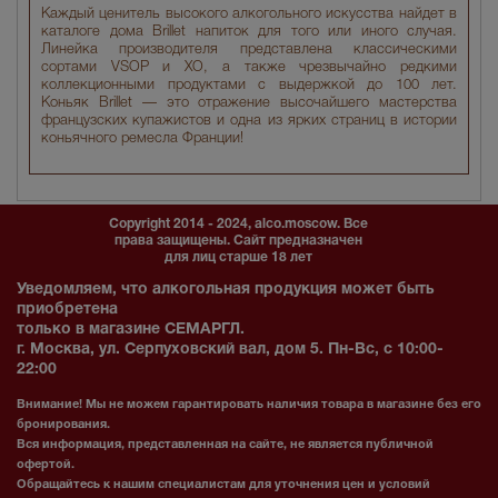
Каждый ценитель высокого алкогольного искусства найдет в
каталоге дома Brillet напиток для того или иного случая.
Линейка производителя представлена классическими
сортами VSOP и XO, а также чрезвычайно редкими
коллекционными продуктами с выдержкой до 100 лет.
Коньяк Brillet — это отражение высочайшего мастерства
французских купажистов и одна из ярких страниц в истории
коньячного ремесла Франции!
Copyright 2014 - 2024, alco.moscow. Все
права защищены. Сайт предназначен
для лиц старше 18 лет
Уведомляем, что алкогольная продукция может быть
приобретена
только в магазине СЕМАРГЛ.
г. Москва, ул. Серпуховский вал, дом 5. Пн-Вс, с 10:00-
22:00
Внимание! Мы не можем гарантировать наличия товара в магазине без его
бронирования.
Вся информация, представленная на сайте, не является публичной
офертой.
Обращайтесь к нашим специалистам для уточнения цен и условий