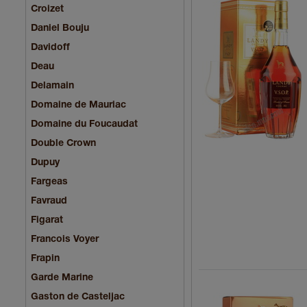
Croizet
Daniel Bouju
Davidoff
Deau
Delamain
Domaine de Mauriac
Domaine du Foucaudat
Double Crown
Dupuy
Fargeas
Favraud
Figarat
Francois Voyer
Frapin
Garde Marine
Gaston de Casteljac