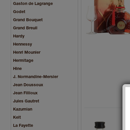
Gaston de Lagrange
Godet
Grand Bouquet
Grand Breuil
Hardy
Hennessy
Henri Mounier
Hermitage
Hine
J. Normandine-Mersier
Jean Doussoux
Jean Fillioux
Jules Gautret
Kazumian
Kelt
La Fayette