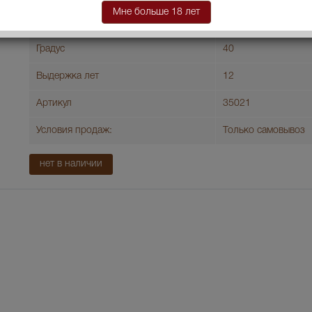
Мне больше 18 лет
Объем бутылки
0.05 л
Градус
40
Выдержка лет
12
Артикул
35021
Условия продаж:
Только самовывоз
нет в наличии