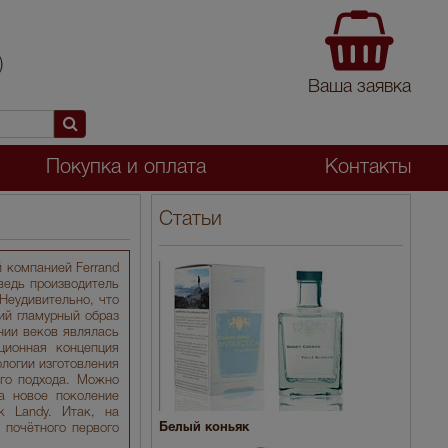
)
Ваша заявка
Покупка и оплата
Контакты
Статьи
 компанией Ferrand
ведь производитель
Неудивительно, что
ий гламурный образ
нии веков являлась
ционная концепция
логии изготовления
ого подхода. Можно
а новое поколение
к Landy. Итак, на
Белый коньяк
 почётного первого