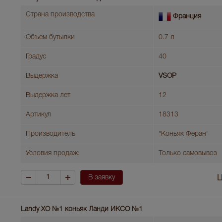
Страна производства
Франция
Объем бутылки
0.7 л
Градус
40
Выдержка
VSOP
Выдержка лет
12
Артикул
18313
Производитель
"Коньяк Феран"
Условия продаж:
Только самовывоз
В заявку
Ц
Landy XO №1 коньяк Ланди ИКСО №1