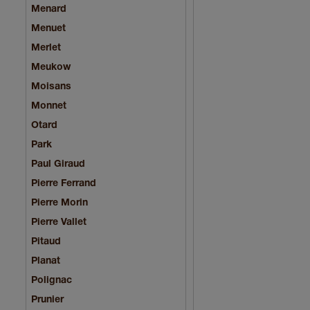
Menard
Menuet
Merlet
Meukow
Moisans
Monnet
Otard
Park
Paul Giraud
Pierre Ferrand
Pierre Morin
Pierre Vallet
Pitaud
Planat
Polignac
Prunier