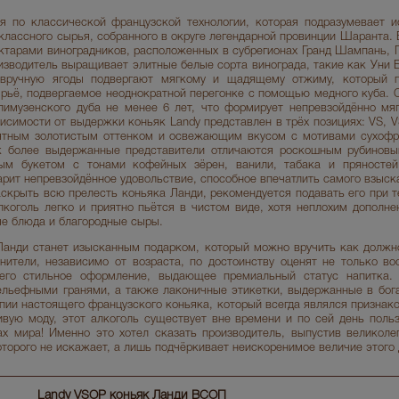
я по классической французской технологии, которая подразумевает 
классного сырья, собранного в округе легендарной провинции Шаранта. 
ектарами виноградников, расположенных в субрегионах Гранд Шампань,
изводитель выращивает элитные белые сорта винограда, такие как Уни 
вручную ягоды подвергают мягкому и щадящему отжиму, который п
рьё, подвергаемое неоднократной перегонке с помощью медного куба. 
лимузенского дуба не менее 6 лет, что формирует непревзойдённо мя
исимости от выдержки коньяк Landy представлен в трёх позициях: VS, 
ятным золотистым оттенком и освежающим вкусом с мотивами сухофру
ак более выдержанные представители отличаются роскошным рубиновы
ым букетом с тонами кофейных зёрен, ванили, табака и пряносте
арит непревзойдённое удовольствие, способное впечатлить самого взыск
скрыть всю прелесть коньяка Ланди, рекомендуется подавать его при т
лкоголь легко и приятно пьётся в чистом виде, хотя неплохим дополне
ые блюда и благородные сыры.
Ланди станет изысканным подарком, который можно вручить как должно
енители, независимо от возраста, по достоинству оценят не только во
 его стильное оформление, выдающее премиальный статус напитка.
ельефными гранями, а также лаконичные этикетки, выдержанные в бога
ии настоящего французского коньяка, который всегда являлся признако
вую моду, этот алкоголь существует вне времени и по сей день пол
ах мира! Именно это хотел сказать производитель, выпустив великоле
орого не искажает, а лишь подчёркивает неискоренимое величие этого 
Landy VSOP коньяк Ланди ВСОП