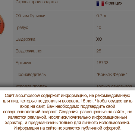
Страна производства
Франция
Объем бутылки
0.7 л
Градус
40
Выдержка
XO
Выдержка лет
25
Артикул
18733
Производитель
"Коньяк Феран"
Условия продаж:
Только самовывоз
Сайт alco.moscow содержит информацию, не рекомендованную
для лиц, которые не достигли возраста 18 лет. Чтобы осуществить
В заявку
Це
вход на сайт, Вам необходимо подтвердить свой
совершеннолетний возраст. Сведения, размещенные на сайте , не
являются рекламой, носят исключительно информационный
Landy VSOP Коньяк Ланди ВСОП
характер, и предназначены только для личного использования.
Информация на сайте не является публичной офертой.
Страна производства
Франция