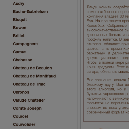
Audry
Ланди коньяк создаётс
Bache-Gabrielsen
самого отборного перво
компания владеет 60 г
Bisquit
Буа. На плантациях про
Коломбар. Собранные 
Bowen
высококачественное сы
деревянных бочках из 
Brillet
профиль напитка. В зав
Campagnere
алкоголь обладает при
цветов, в то время к
Camus
бархатным и деликатн
дегустация напитка под
Chabasse
Чтобы в полной мере ра
18-20 градусам. Этот а
Chateau de Beaulon
сигара, обильные мясн
Chateau de Montifaud
Вне сомнения, коньяк 
Chateau de Triac
близкому другу. Все ц
этого алкоголя, но и
Chronos
бутылки, украшенная р
напоминают о великолеп
Claude Chatelier
Несмотря на переменчи
спросом во всех уголк
Comte Joseph
современный формат кот
Courcel
Courvoisier