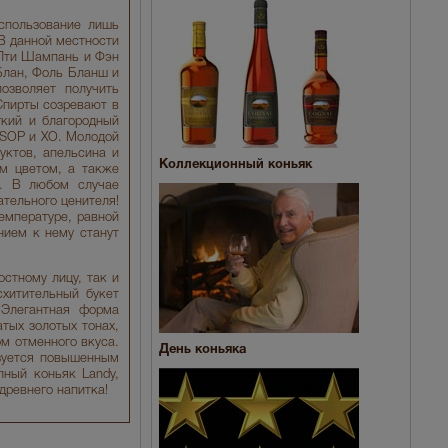
использование лишь
В данной местности
 Пти Шампань и Фэн
Блан, Фоль Бланш и
озволяет получить
Спирты созревают в
гкий и благородный
VSOP и XO. Молодой
ктов, апельсина и
Коллекционный коньяк
м цветом, а также
й. В любом случае
ательного ценителя!
емпературе, равной
нием к нему станут
стному лицу, так и
схитительный букет
 Элегантная форма
тых золотых тонах,
м отменного вкуса.
День коньяка
ьзуется повышенным
пный коньяк Landy,
древнего напитка!