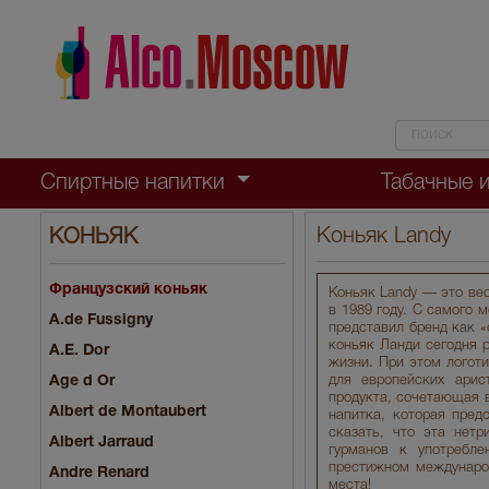
Спиртные напитки
Табачные 
Коньяк Landy
КОНЬЯК
Французский коньяк
Коньяк Landy — это ве
в 1989 году. С самого 
A.de Fussigny
представил бренд как 
коньяк Ланди сегодня 
A.E. Dor
жизни. При этом логот
Age d Or
для европейских арис
продукта, сочетающая в
Albert de Montaubert
напитка, которая пред
сказать, что эта нет
Albert Jarraud
гурманов к употребле
престижном международн
Andre Renard
места!