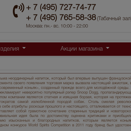
+ 7 (495) 727-74-77
+ 7 (495) 765-58-38
(Табачный зал
Москва: пн.- вс. 10:00 - 22:00
изделия
Акции магазина
сьма неординарный напиток, который был впервые выпущен французской
момента своего появления торговая марка вызвала настоящий ажиотаж, 
«современный коньяк», созданный прежде всего для молодёжной среды. 
рекламирует невероятно популярный рэпер Snoop Dogg, пропагандирующ
ипом компании является статная и изящная борзая, которая на протяже
тократов самой излюбленной породой собак. Столь смелая револю
 себе атрибуты роскоши прошлого и настоящего, отталкивается от техно
ставляет собой грамотное сочетание старинных традиций и новаторск
ривиальная идея была по достоинству оценена критиками и приобщил
нию изысканных и благородных напитков, которым является конья
ом конкурсе World Spirits Competition в 2011 году бренд был удостоен