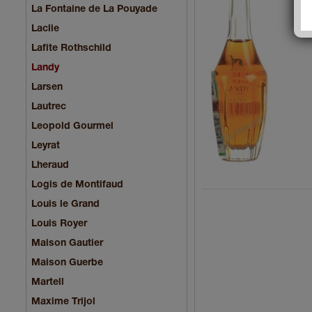
La Fontaine de La Pouyade
Laclie
Lafite Rothschild
Landy
Larsen
Lautrec
Leopold Gourmel
Leyrat
Lheraud
Logis de Montifaud
Louis le Grand
Louis Royer
Maison Gautier
Maison Guerbe
Martell
Maxime Trijol