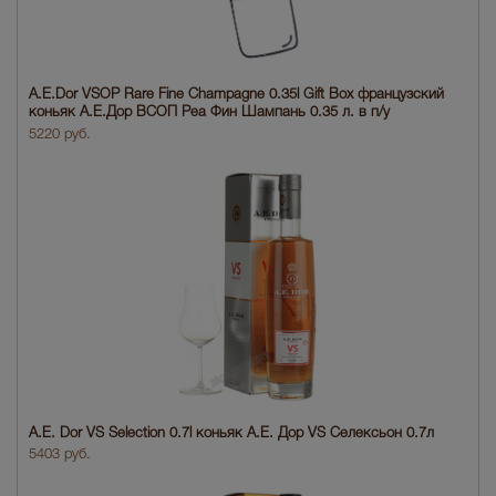
A.E.Dor VSOP Rare Fine Champagne 0.35l Gift Box французский
коньяк А.Е.Дор ВСОП Реа Фин Шампань 0.35 л. в п/у
5220 руб.
A.E. Dor VS Sеlection 0.7l коньяк A.E. Дор VS Селексьон 0.7л
5403 руб.