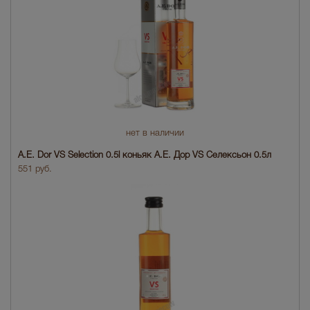
нет в наличии
A.E. Dor VS Sеlection 0.5l коньяк A.E. Дор VS Селексьон 0.5л
551 руб.