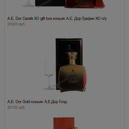
A.E. Dor Carafe XO gift box коньяк А.Е. Дор Графин XO п/у
25323 руб.
A.E. Dor Gold коньяк A.E.Дор Голд
30132 руб.