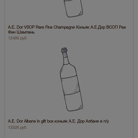
A.E. Dor VSOP Rare Fine Champagne Коньяк А.Е.Дор ВСОП Реа
Фин Шампань
12489 руб.
A.E. Dor Albane in gift box коньяк А.Е. Дор Албане в п/у
13328 руб.