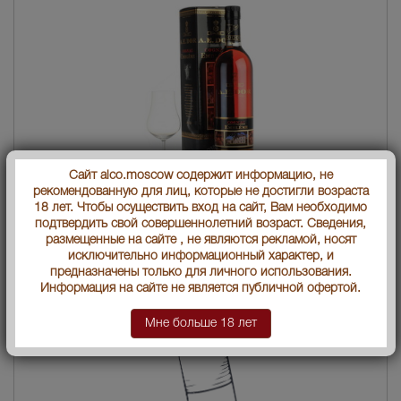
Сайт alco.moscow содержит информацию, не
рекомендованную для лиц, которые не достигли возраста
18 лет. Чтобы осуществить вход на сайт, Вам необходимо
A.E. Dor Embleme коньяк А.Е. Дор Эмблема
подтвердить свой совершеннолетний возраст. Сведения,
14658 руб.
размещенные на сайте , не являются рекламой, носят
исключительно информационный характер, и
предназначены только для личного использования.
Информация на сайте не является публичной офертой.
Мне больше 18 лет