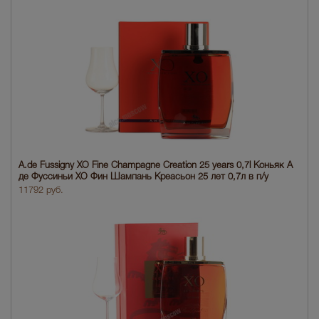
A.de Fussigny XO Fine Champagne Creation 25 years 0,7l Коньяк А
де Фуссиньи ХО Фин Шампань Креасьон 25 лет 0,7л в п/у
11792 руб.