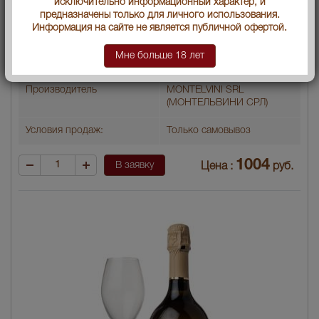
исключительно информационный характер, и
Объем бутылки
0.75 л
предназначены только для личного использования.
Информация на сайте не является публичной офертой.
Градус
12
Мне больше 18 лет
Артикул
39189
Производитель
MONTELVINI SRL
(МОНТЕЛЬВИНИ СРЛ)
Условия продаж:
Только самовывоз
1004
В заявку
Цена :
руб.