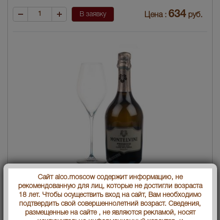
634
В заявку
Цена :
руб.
Montelvini Prosecco Treviso Cuvee Dell Erede Шампанское
Сайт alco.moscow содержит информацию, не
Монтельвини Просекко Тревизо Кюве Дель Эриде
рекомендованную для лиц, которые не достигли возраста
18 лет. Чтобы осуществить вход на сайт, Вам необходимо
Страна производства
подтвердить свой совершеннолетний возраст. Сведения,
Италия
размещенные на сайте , не являются рекламой, носят