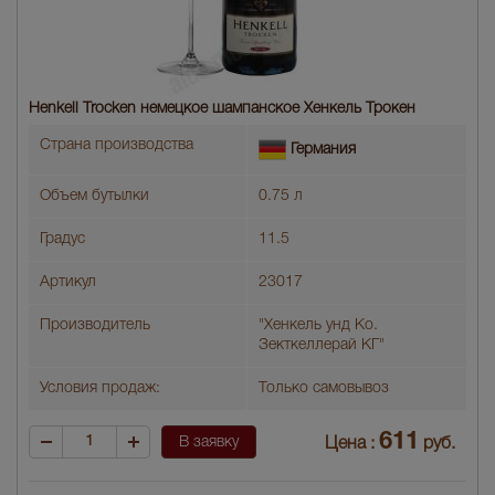
Henkell Trocken немецкое шампанское Хенкель Трокен
Страна производства
Германия
Объем бутылки
0.75 л
Градус
11.5
Артикул
23017
Производитель
"Хенкель унд Ко.
Зекткеллерай КГ"
Условия продаж:
Только самовывоз
611
В заявку
Цена :
руб.