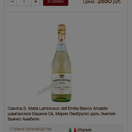
2850
В заявку
Цена :
руб.
Cascina S. Maria Lambrusco dell`Emilia Bianco Amabile
шампанское Кашина Св. Мария Ламбруско дель Эмилия
Бьянко Амабиле
Страна производства
Италия