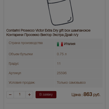
Contarini Prosecco Victor Extra Dry gift box шампанское
Контарини Просекко Виктор Экстра Драй п/у
Страна производства
Италия
Объем бутылки
0.75 л
Градус
11
Артикул
25596
Условия продаж:
Только самовывоз
863
В заявку
Цена :
руб.