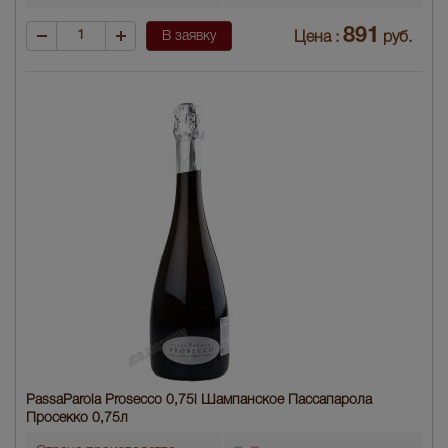
891
В заявку
Цена :
руб.
PassaParola Prosecco 0,75l Шампанское Пассапарола
Просекко 0,75л