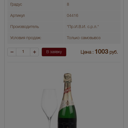
Градус
8
Артикул
04416
Производитель
"Пр.И.В.И. с.р.л."
Условия продаж:
Только самовывоз
1003
В заявку
Цена :
руб.