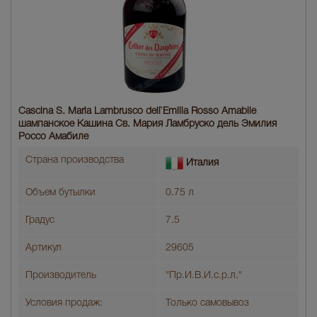
Cascina S. Maria Lambrusco dell`Emilia Rosso Amabile
шампанское Кашина Св. Мария Ламбруско дель Эмилия
Россо Амабиле
Страна производства
Италия
Объем бутылки
0.75 л
Градус
7.5
Артикул
29605
Производитель
"Пр.И.В.И.с.р.л."
Условия продаж:
Только самовывоз