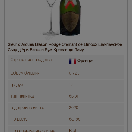
Sieur d`Arques Blason Rouge Cremant de Limoux шампанское
Сьер д`Арк Бласон Руж Креман де Лиму
Страна производства
Франция
Объем бутылки
0.72 л
Градус
12
Тип напитка
брют
Год производства
2020
По цвету
белое
По содержанию сахара
Brut