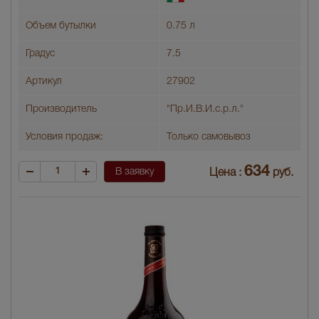
Объем бутылки
0.75 л
Градус
7.5
Артикул
27902
Производитель
"Пр.И.В.И.с.р.л."
Условия продаж:
Только самовывоз
634
В заявку
Цена :
руб.