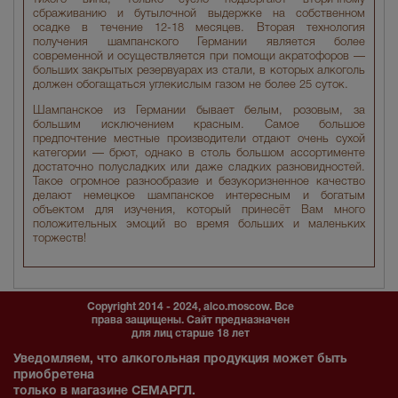
сбраживанию и бутылочной выдержке на собственном
осадке в течение 12-18 месяцев. Вторая технология
получения шампанского Германии является более
современной и осуществляется при помощи акратофоров —
больших закрытых резервуарах из стали, в которых алкоголь
должен обогащаться углекислым газом не более 25 суток.
Шампанское из Германии бывает белым, розовым, за
большим исключением красным. Самое большое
предпочтение местные производители отдают очень сухой
категории — брют, однако в столь большом ассортименте
достаточно полусладких или даже сладких разновидностей.
Такое огромное разнообразие и безукоризненное качество
делают немецкое шампанское интересным и богатым
объектом для изучения, который принесёт Вам много
положительных эмоций во время больших и маленьких
торжеств!
Copyright 2014 - 2024, alco.moscow. Все
права защищены. Сайт предназначен
для лиц старше 18 лет
Уведомляем, что алкогольная продукция может быть
приобретена
только в магазине СЕМАРГЛ.