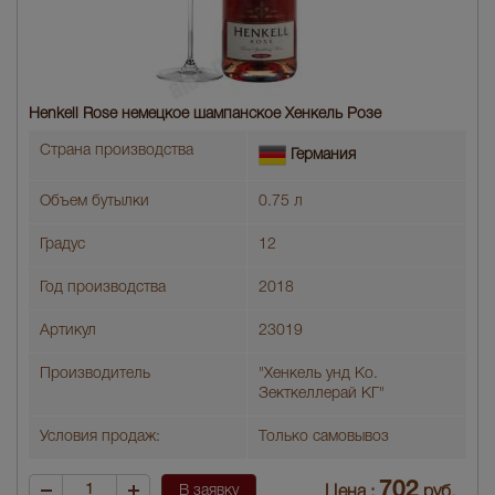
Henkell Rose немецкое шампанское Хенкель Розе
Страна производства
Германия
Объем бутылки
0.75 л
Градус
12
Год производства
2018
Артикул
23019
Производитель
"Хенкель унд Ко.
Зекткеллерай КГ"
Условия продаж:
Только самовывоз
702
В заявку
Цена :
руб.