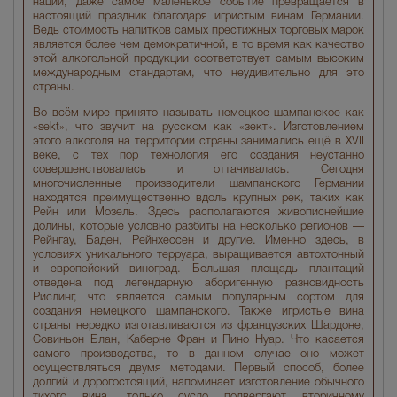
нации, даже самое маленькое событие превращается в
настоящий праздник благодаря игристым винам Германии.
Ведь стоимость напитков самых престижных торговых марок
является более чем демократичной, в то время как качество
этой алкогольной продукции соответствует самым высоким
международным стандартам, что неудивительно для это
страны.
Во всём мире принято называть немецкое шампанское как
«sekt», что звучит на русском как «зект». Изготовлением
этого алкоголя на территории страны занимались ещё в XVII
веке, с тех пор технология его создания неустанно
совершенствовалась и оттачивалась. Сегодня
многочисленные производители шампанского Германии
находятся преимущественно вдоль крупных рек, таких как
Рейн или Мозель. Здесь располагаются живописнейшие
долины, которые условно разбиты на несколько регионов —
Рейнгау, Баден, Рейнхессен и другие. Именно здесь, в
условиях уникального терруара, выращивается автохтонный
и европейский виноград. Большая площадь плантаций
отведена под легендарную аборигенную разновидность
Рислинг, что является самым популярным сортом для
создания немецкого шампанского. Также игристые вина
страны нередко изготавливаются из французских Шардоне,
Совиньон Блан, Каберне Фран и Пино Нуар. Что касается
самого производства, то в данном случае оно может
осуществляться двумя методами. Первый способ, более
долгий и дорогостоящий, напоминает изготовление обычного
тихого вина, только сусло подвергают вторичному