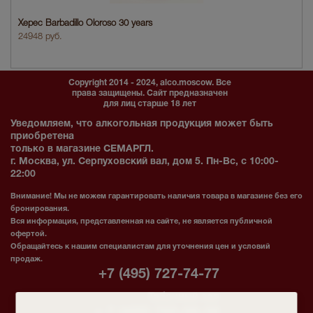
Херес Barbadillo Oloroso 30 years
24948 руб.
Copyright 2014 - 2024, alco.moscow. Все
права защищены. Сайт предназначен
для лиц старше 18 лет
Уведомляем, что алкогольная продукция может быть
приобретена
только в магазине СЕМАРГЛ.
г. Москва, ул. Серпуховский вал, дом 5. Пн-Вс, с 10:00-
22:00
Внимание! Мы не можем гарантировать наличия товара в магазине без его
бронирования.
Вся информация, представленная на сайте, не является публичной
офертой.
Обращайтесь к нашим специалистам для уточнения цен и условий
продаж.
+7 (495) 727-74-77
Табачный зал