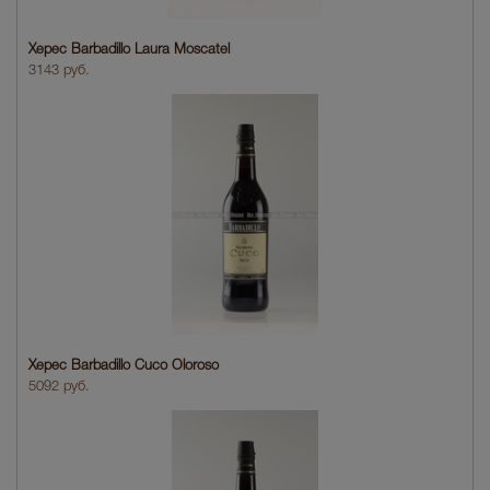
Херес Barbadillo Laura Moscatel
3143 руб.
Херес Barbadillo Cuco Oloroso
5092 руб.