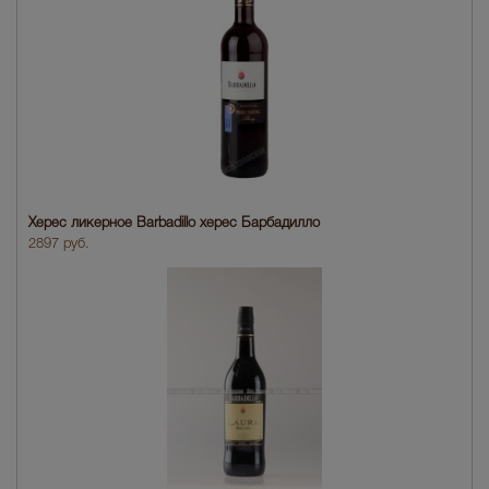
Херес ликерное Barbadillo херес Барбадилло
2897 руб.